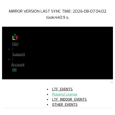
MIRROR VERSION LAST SYNC TIME: 2026-08-07 04:02
took:440.9 s.
FAQ
|
Support
|
Account
EN
LTF_EVENTS
Players/ License
LTF_INDOOR_EVENTS
OTHER_EVENTS