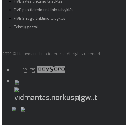
FIVB salės tinklinio taisyklės
FIVB paplūdimio tinklinio taisyklės
FIVB Sniego tinklinio taisyklės
Teisėjų gestai
2026 © Lietuvos tinklinio federacija All rights reserved
Securem
payment