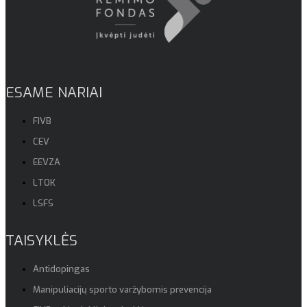
ESAME NARIAI
FIVB
CEV
EEVZA
LTOK
LSFS
TAISYKLĖS
Antidopingas
Manipuliacijų sporto varžybomis prevencija