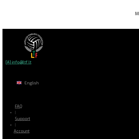
M
[A] info@ltf.lt
English
FAQ
|
Support
|
Account