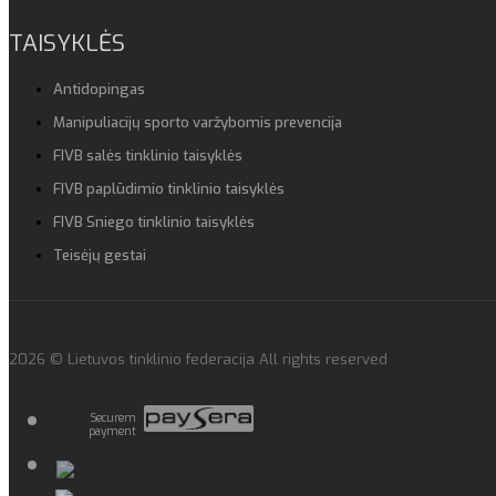
TAISYKLĖS
Antidopingas
Manipuliacijų sporto varžybomis prevencija
FIVB salės tinklinio taisyklės
FIVB paplūdimio tinklinio taisyklės
FIVB Sniego tinklinio taisyklės
Teisėjų gestai
2026 © Lietuvos tinklinio federacija All rights reserved
Securem
payment