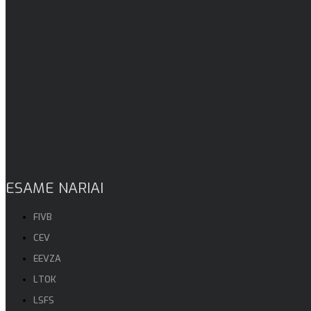
ESAME NARIAI
FIVB
CEV
EEVZA
LTOK
LSFS