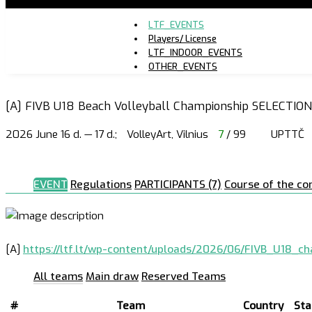
LTF_EVENTS
Players/ License
LTF_INDOOR_EVENTS
OTHER_EVENTS
[A] FIVB U18 Beach Volleyball Championship SELECTIO
2026 June 16 d. — 17 d.;
VolleyArt, Vilnius
7
/ 99
UPTTČ
EVENT
Regulations
PARTICIPANTS (7)
Course of the co
[A]
https://ltf.lt/wp-content/uploads/2026/06/FIVB_U18_
All teams
Main draw
Reserved Teams
#
Team
Country
Sta