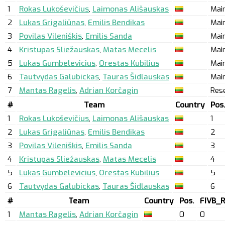
1
Rokas Lukoševičius
,
Laimonas Ališauskas
Mai
2
Lukas Grigaliūnas
,
Emilis Bendikas
Mai
3
Povilas Vileniškis
,
Emilis Sanda
Mai
4
Kristupas Sliežauskas
,
Matas Mecelis
Mai
5
Lukas Gumbelevicius
,
Orestas Kubilius
Mai
6
Tautvydas Galubickas
,
Tauras Šidlauskas
Mai
7
Mantas Ragelis
,
Adrian Korčagin
Res
#
Team
Country
Pos.
1
Rokas Lukoševičius
,
Laimonas Ališauskas
1
2
Lukas Grigaliūnas
,
Emilis Bendikas
2
3
Povilas Vileniškis
,
Emilis Sanda
3
4
Kristupas Sliežauskas
,
Matas Mecelis
4
5
Lukas Gumbelevicius
,
Orestas Kubilius
5
6
Tautvydas Galubickas
,
Tauras Šidlauskas
6
#
Team
Country
Pos.
FIVB_
1
Mantas Ragelis
,
Adrian Korčagin
0
0