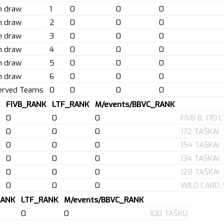
n draw
1
0
0
0
n draw
2
0
0
0
n draw
3
0
0
0
n draw
4
0
0
0
n draw
5
0
0
0
n draw
6
0
0
0
erved Teams
0
0
0
0
FIVB_RANK
LTF_RANK
M/events/BBVC_RANK
0
0
0
FIVB 8, 170 
0
0
0
172 TAŠKAI
0
0
0
154 TAŠKAI
0
0
0
134 TAŠKAI
0
0
0
128 TAŠKAI
0
0
0
WILD CARD,
RANK
LTF_RANK
M/events/BBVC_RANK
0
0
100 TAŠKŲ