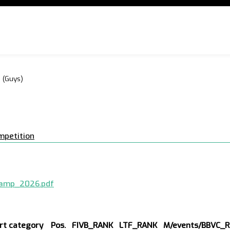
N
(Guys)
mpetition
champ_2026.pdf
rt category
Pos.
FIVB_RANK
LTF_RANK
M/events/BBVC_