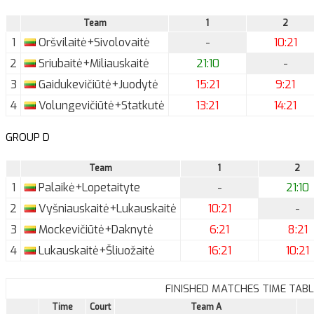
Team
1
2
1
Oršvilaitė+Sivolovaitė
-
10:21
2
Sriubaitė+Miliauskaitė
21:10
-
3
Gaidukevičiūtė+Juodytė
15:21
9:21
4
Volungevičiūtė+Statkutė
13:21
14:21
GROUP D
Team
1
2
1
Palaikė+Lopetaityte
-
21:10
2
Vyšniauskaitė+Lukauskaitė
10:21
-
3
Mockevičiūtė+Daknytė
6:21
8:21
4
Lukauskaitė+Šliuožaitė
16:21
10:21
FINISHED MATCHES TIME TABL
Time
Court
Team A