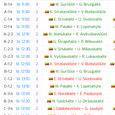
B-1:4
1d. 11:30
3
M.
Gurčiūtė
+
G.
Bruzgaitė
A-1:4
1d. 11:30
2
K.
Straševičiūtė
+
V.
Butkevičiūtė
C-1:4
1d. 11:50
2
E.
Oršvilaitė
+
U.
Sivolovaitė
D-1:4
1d. 11:50
3
M.
Palaikė
+
K.
Lopetaityte
A-2:3
1d. 12:10
2
M.
Matiukaite
+
R.
Andruškevičiūtė
B-2:3
1d. 12:10
3
G.
Štrapėlaitė
+
R.
Bitkovaitė
C-2:3
1d. 12:30
2
V.
Sriubaitė
+
U.
Miliauskaitė
D-2:3
1d. 12:30
3
A.
Vyšniauskaitė
+
R.
Lukauskaitė
A-1:2
1d. 12:50
2
K.
Straševičiūtė
+
V.
Butkevičiūtė
B-1:2
1d. 12:50
3
M.
Gurčiūtė
+
G.
Bruzgaitė
C-1:2
1d. 13:10
2
E.
Oršvilaitė
+
U.
Sivolovaitė
D-1:2
1d. 13:10
3
M.
Palaikė
+
K.
Lopetaityte
A-3:4
1d. 13:30
2
S.
Noreikaitė
+
E.
Paulionytė
B-3:4
1d. 13:30
3
N.
Savickaitė
+
U.
Diržauskaitė
C-3:4
1d. 13:50
2
J.
Gaidukevičiūtė
+
G.
Juodytė