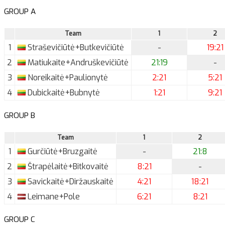
GROUP A
Team
1
2
1
Straševičiūtė+Butkevičiūtė
-
19:21
2
Matiukaite+Andruškevičiūtė
21:19
-
3
Noreikaitė+Paulionytė
2:21
5:21
4
Dubickaitė+Bubnytė
1:21
9:21
GROUP B
Team
1
2
1
Gurčiūtė+Bruzgaitė
-
21:8
2
Štrapėlaitė+Bitkovaitė
8:21
-
3
Savickaitė+Diržauskaitė
4:21
18:21
4
Leimane+Pole
6:21
8:21
GROUP C