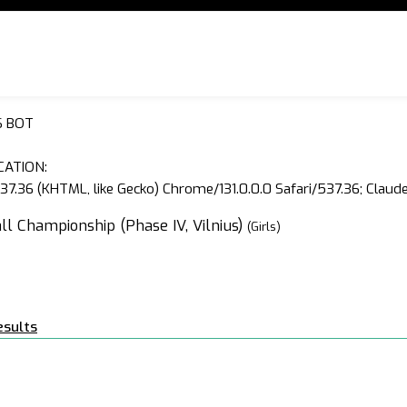
S BOT
CATION:
37.36 (KHTML, like Gecko) Chrome/131.0.0.0 Safari/537.36; Clau
ll Championship (Phase IV, Vilnius)
(Girls)
esults