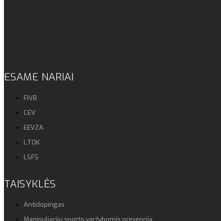
ESAME NARIAI
FIVB
CEV
EEVZA
LTOK
LSFS
TAISYKLĖS
Antidopingas
Manipuliacijų sporto varžybomis prevencija