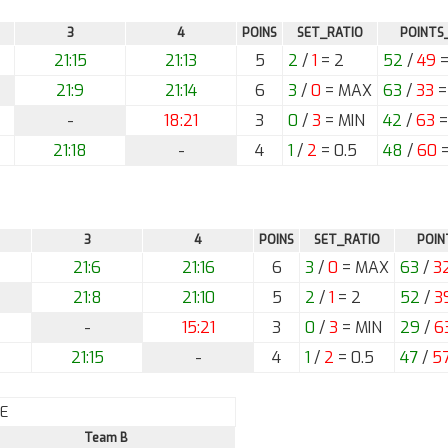
3
4
POINS
SET_RATIO
POINTS
21:15
21:13
5
2
/
1
= 2
52
/
49
=
21:9
21:14
6
3
/
0
= MAX
63
/
33
=
-
18:21
3
0
/
3
= MIN
42
/
63
=
21:18
-
4
1
/
2
= 0.5
48
/
60
=
3
4
POINS
SET_RATIO
POIN
21:6
21:16
6
3
/
0
= MAX
63
/
3
21:8
21:10
5
2
/
1
= 2
52
/
3
-
15:21
3
0
/
3
= MIN
29
/
6
21:15
-
4
1
/
2
= 0.5
47
/
5
E
Team B