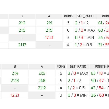
3
4
POINS
SET_RATIO
POIN
21:2
21:1
5
2
/
1
= 2
61
/
2
21:5
21:9
6
3
/
0
= MAX
63
/
3
-
17:21
3
0
/
3
= MIN
24
/
6
21:17
-
4
1
/
2
= 0.5
31
/
5
3
4
POINS
SET_RATIO
POINTS_R
21:4
21:6
6
3
/
0
= MAX
63
/
18
= 3
21:18
21:8
5
2
/
1
= 2
50
/
47
= 
-
21:12
4
1
/
2
= 0.5
43
/
54
= 
12:21
-
3
0
/
3
= MIN
26
/
63
= 