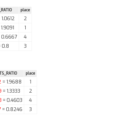
_RATIO
place
 1.0612
2
 1.9091
1
 0.6667
4
 0.8
3
TS_RATIO
place
2
= 1.9688
1
9
= 1.3333
2
3
= 0.4603
4
7
= 0.8246
3