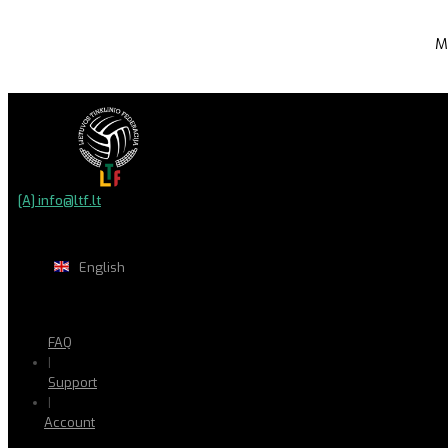
M
[A] info@ltf.lt
English
FAQ
|
Support
|
Account