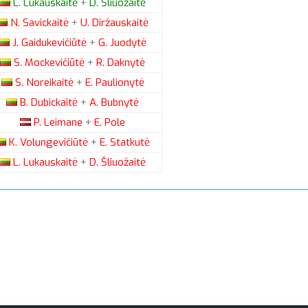
L.
Lukauskaitė
+
D.
Šliuožaitė
N.
Savickaitė
+
U.
Diržauskaitė
J.
Gaidukevičiūtė
+
G.
Juodytė
S.
Mockevičiūtė
+
R.
Daknytė
S.
Noreikaitė
+
E.
Paulionytė
B.
Dubickaitė
+
A.
Bubnytė
P.
Leimane
+
E.
Pole
K.
Volungevičiūtė
+
E.
Statkutė
L.
Lukauskaitė
+
D.
Šliuožaitė