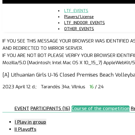
LTF_EVENTS
Players/ License
LTF_INDOOR_EVENTS
OTHER_EVENTS
IF YOU SEE THIS MESSAGE YOUR BROWSER WAS IDENTIFIED A
AND REDIRECTED TO MIRROR SERVER.
IF YOU ARE NOT BOT PLEASE VERIFY YOUR BROWSER IDENTIFI
Mozilla/5.0 (Macintosh; Intel Mac OS X 10_15_7) AppleWebKit/5
[A] Lithuanian Girls U-16 Closed Premises Beach Volleyba
2023 April 12 d.;
Tarandės 34a, Vilnius
16
/ 24
EVENT
PARTICIPANTS (16)
Course of the competition
R
I Play in group
II Playoffs