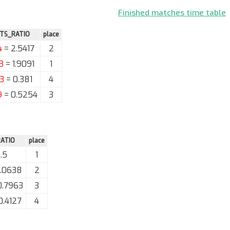
Finished matches time table
TS_RATIO
place
4
= 2.5417
2
3
= 1.9091
1
3
= 0.381
4
9
= 0.5254
3
ATIO
place
.5
1
1.0638
2
0.7963
3
0.4127
4