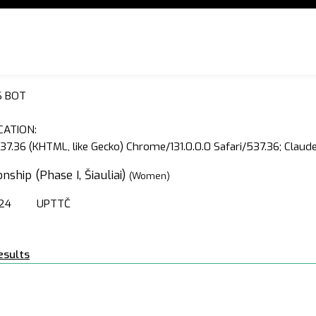
S BOT
CATION:
37.36 (KHTML, like Gecko) Chrome/131.0.0.0 Safari/537.36; Clau
nship (Phase I, Šiauliai)
(Women)
24
UPTTČ
esults