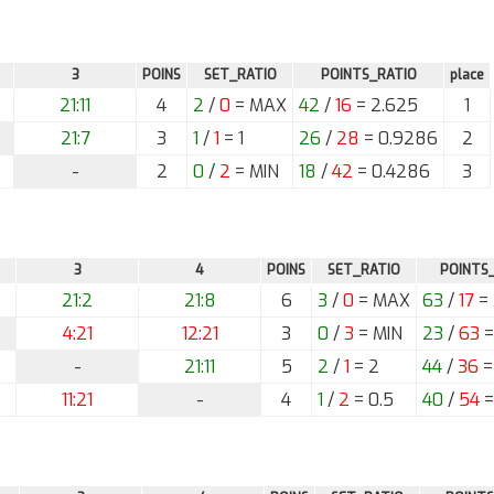
3
POINS
SET_RATIO
POINTS_RATIO
place
21:11
4
2
/
0
= MAX
42
/
16
= 2.625
1
21:7
3
1
/
1
= 1
26
/
28
= 0.9286
2
-
2
0
/
2
= MIN
18
/
42
= 0.4286
3
3
4
POINS
SET_RATIO
POINTS
21:2
21:8
6
3
/
0
= MAX
63
/
17
= 
4:21
12:21
3
0
/
3
= MIN
23
/
63
=
-
21:11
5
2
/
1
= 2
44
/
36
=
11:21
-
4
1
/
2
= 0.5
40
/
54
=