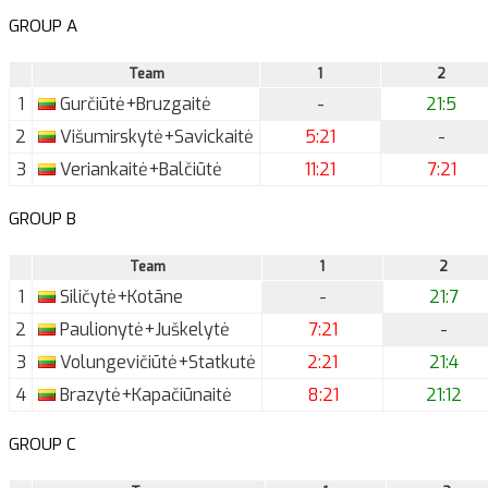
GROUP A
Team
1
2
1
Gurčiūtė+Bruzgaitė
-
21:5
2
Višumirskytė+Savickaitė
5:21
-
3
Veriankaitė+Balčiūtė
11:21
7:21
GROUP B
Team
1
2
1
Siličytė+Kotāne
-
21:7
2
Paulionytė+Juškelytė
7:21
-
3
Volungevičiūtė+Statkutė
2:21
21:4
4
Brazytė+Kapačiūnaitė
8:21
21:12
GROUP C