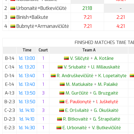
2
Urbonaitė+Butkevičiūtė
21:18
-
3
Binish+Balkute
7:21
2:21
4
Bubnytė+Armanavičiūtė
7:21
4:21
FINISHED MATCHES TIME TA
Time
Court
Team A
B-1:4
1d. 13:00
1
V.
Siličytė
+
A.
Kotāne
C-1:4
1d. 13:20
1
V.
Sriubaitė
+
U.
Miliauskaitė
D-1:4
1d. 13:40
1
R.
Andruškevičiūtė
+
K.
Lopetaityte
E-1:4
1d. 13:40
1
M.
Matiukaite
+
M.
Palaikė
A-1:3
1d. 13:50
3
M.
Gurčiūtė
+
G.
Bruzgaitė
B-2:3
1d. 13:50
1
E.
Paulionytė
+
I.
Juškelytė
C-2:3
1d. 14:10
3
E.
Oršvilaitė
+
G.
Okuškaitė
D-2:3
1d. 14:10
1
R.
Bitkovaitė
+
G.
Štrapėlaitė
E-2:3
1d. 14:30
1
E.
Urbonaitė
+
V.
Butkevičiūtė