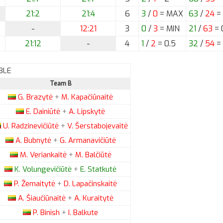
21:2
21:4
6
3
/
0
= MAX
63
/
24
=
-
12:21
3
0
/
3
= MIN
21
/
63
= 
21:12
-
4
1
/
2
= 0.5
32
/
54
=
BLE
Team B
G.
Brazytė
+
M.
Kapačiūnaitė
E.
Dainiūtė
+
A.
Lipskytė
U.
Radzinevičiūtė
+
V.
Šerstabojevaitė
A.
Bubnytė
+
G.
Armanavičiūtė
M.
Veriankaitė
+
M.
Balčiūtė
K.
Volungevičiūtė
+
E.
Statkutė
P.
Žemaitytė
+
D.
Lapačinskaitė
A.
Šiaučiūnaitė
+
A.
Kuraitytė
P.
Binish
+
I.
Balkute