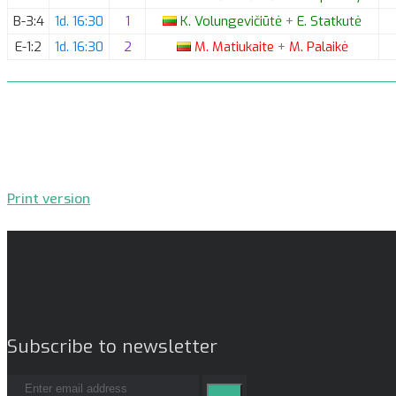
B-3:4
1d. 16:30
1
K.
Volungevičiūtė
+
E.
Statkutė
E-1:2
1d. 16:30
2
M.
Matiukaite
+
M.
Palaikė
Print version
Subscribe to newsletter