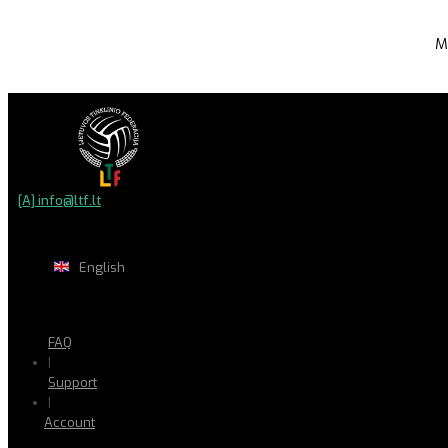
M
[A] info@ltf.lt
English
FAQ
|
Support
|
Account