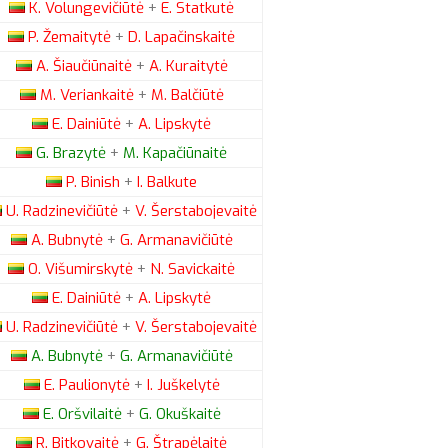
K.
Volungevičiūtė
+
E.
Statkutė
P.
Žemaitytė
+
D.
Lapačinskaitė
A.
Šiaučiūnaitė
+
A.
Kuraitytė
M.
Veriankaitė
+
M.
Balčiūtė
E.
Dainiūtė
+
A.
Lipskytė
G.
Brazytė
+
M.
Kapačiūnaitė
P.
Binish
+
I.
Balkute
U.
Radzinevičiūtė
+
V.
Šerstabojevaitė
A.
Bubnytė
+
G.
Armanavičiūtė
O.
Višumirskytė
+
N.
Savickaitė
E.
Dainiūtė
+
A.
Lipskytė
U.
Radzinevičiūtė
+
V.
Šerstabojevaitė
A.
Bubnytė
+
G.
Armanavičiūtė
E.
Paulionytė
+
I.
Juškelytė
E.
Oršvilaitė
+
G.
Okuškaitė
R.
Bitkovaitė
+
G.
Štrapėlaitė