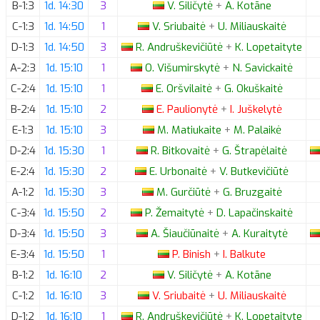
B-1:3
1d. 14:30
3
V.
Siličytė
+
A.
Kotāne
C-1:3
1d. 14:50
1
V.
Sriubaitė
+
U.
Miliauskaitė
D-1:3
1d. 14:50
3
R.
Andruškevičiūtė
+
K.
Lopetaityte
A-2:3
1d. 15:10
1
O.
Višumirskytė
+
N.
Savickaitė
C-2:4
1d. 15:10
1
E.
Oršvilaitė
+
G.
Okuškaitė
B-2:4
1d. 15:10
2
E.
Paulionytė
+
I.
Juškelytė
E-1:3
1d. 15:10
3
M.
Matiukaite
+
M.
Palaikė
D-2:4
1d. 15:30
1
R.
Bitkovaitė
+
G.
Štrapėlaitė
E-2:4
1d. 15:30
2
E.
Urbonaitė
+
V.
Butkevičiūtė
A-1:2
1d. 15:30
3
M.
Gurčiūtė
+
G.
Bruzgaitė
C-3:4
1d. 15:50
2
P.
Žemaitytė
+
D.
Lapačinskaitė
D-3:4
1d. 15:50
3
A.
Šiaučiūnaitė
+
A.
Kuraitytė
E-3:4
1d. 15:50
1
P.
Binish
+
I.
Balkute
B-1:2
1d. 16:10
2
V.
Siličytė
+
A.
Kotāne
C-1:2
1d. 16:10
3
V.
Sriubaitė
+
U.
Miliauskaitė
D-1:2
1d. 16:10
1
R.
Andruškevičiūtė
+
K.
Lopetaityte