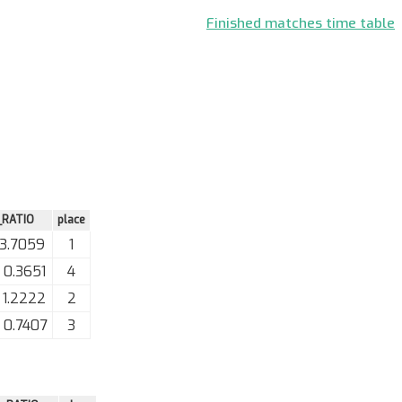
Finished matches time table
_RATIO
place
3.7059
1
 0.3651
4
 1.2222
2
 0.7407
3