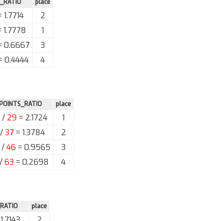
_RATIO
place
 1.7714
2
 1.7778
1
 0.6667
3
= 0.4444
4
POINTS_RATIO
place
/
29
= 2.1724
1
/
37
= 1.3784
2
/
46
= 0.9565
3
/
63
= 0.2698
4
RATIO
place
1.7143
2