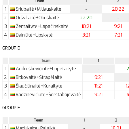
Team
1
2
1
Sriubaitė+Miliauskaitė
-
20:22
2
Oršvilaitė+Okuškaitė
22:20
-
3
Žemaitytė+Lapačinskaitė
10:21
9:21
4
Dainiūtė+Lipskytė
3:21
7:21
GROUP D
Team
1
1
Andruškevičiūtė+Lopetaityte
-
2
2
Bitkovaitė+Štrapėlaitė
9:21
3
Šiaučiūnaitė+Kuraitytė
11:21
1
4
Radzinevičiūtė+Šerstabojevaitė
9:21
4
GROUP E
Team
1
2
1
Matiukaite+Palaikė
-
18:21