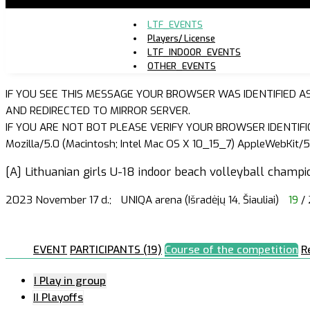
LTF_EVENTS
Players/ License
LTF_INDOOR_EVENTS
OTHER_EVENTS
IF YOU SEE THIS MESSAGE YOUR BROWSER WAS IDENTIFIED A
AND REDIRECTED TO MIRROR SERVER.
IF YOU ARE NOT BOT PLEASE VERIFY YOUR BROWSER IDENTIFI
Mozilla/5.0 (Macintosh; Intel Mac OS X 10_15_7) AppleWebKit/5
[A] Lithuanian girls U-18 indoor beach volleyball champio
2023 November 17 d.;
UNIQA arena (Išradėjų 14, Šiauliai)
19
/ 
EVENT
PARTICIPANTS (19)
Course of the competition
R
I Play in group
II Playoffs