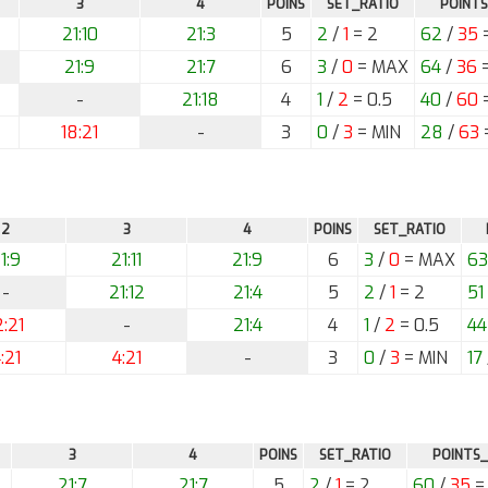
3
4
POINS
SET_RATIO
POINTS
21:10
21:3
5
2
/
1
= 2
62
/
35
=
21:9
21:7
6
3
/
0
= MAX
64
/
36
=
-
21:18
4
1
/
2
= 0.5
40
/
60
=
18:21
-
3
0
/
3
= MIN
28
/
63
2
3
4
POINS
SET_RATIO
1:9
21:11
21:9
6
3
/
0
= MAX
63
-
21:12
21:4
5
2
/
1
= 2
51
2:21
-
21:4
4
1
/
2
= 0.5
44
:21
4:21
-
3
0
/
3
= MIN
17
3
4
POINS
SET_RATIO
POINTS_
21:7
21:7
5
2
/
1
= 2
60
/
35
= 