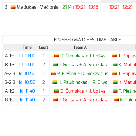
3
Matiukas+Mačionis
21:14
19:21
13:15
10:21
12:21
|
|
|
FINISHED MATCHES TIME TABLE
Time
Court
Team A
A-1:3
1d. 10:00
1
D.
Čumakas
+
J.
Lošys
T.
Poplav
B-1:3
1d. 10:00
2
J.
Grikšas
+
A.
Strazdas
K.
Matiu
A-2:3
1d. 10:50
1
P.
Piešina
+
D.
Sinkevičius
T.
Poplav
B-2:3
1d. 10:50
2
K.
Palubinskas
+
R.
Gilys
K.
Matiu
A-1:2
1d. 11:40
1
D.
Čumakas
+
J.
Lošys
P.
Pieši
B-1:2
1d. 11:40
2
J.
Grikšas
+
A.
Strazdas
K.
Palub