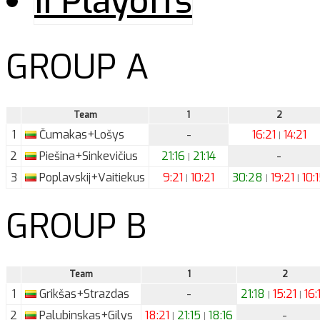
II Playoffs
GROUP A
Team
1
2
1
Čumakas+Lošys
-
16:21
14:21
|
2
Piešina+Sinkevičius
21:16
21:14
-
|
3
Poplavskij+Vaitiekus
9:21
10:21
30:28
19:21
10:
|
|
|
GROUP B
Team
1
2
1
Grikšas+Strazdas
-
21:18
15:21
16:
|
|
2
Palubinskas+Gilys
18:21
21:15
18:16
-
|
|