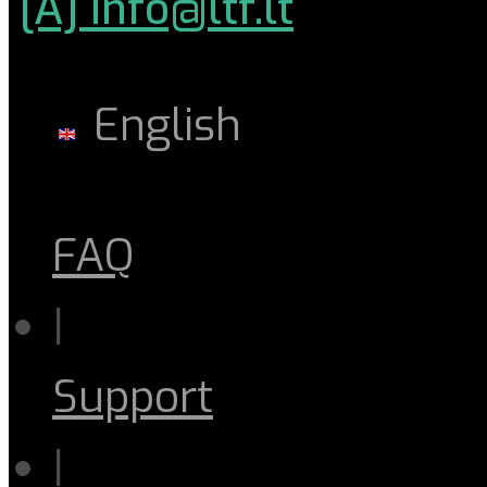
[A] info@ltf.lt
English
FAQ
|
Support
|