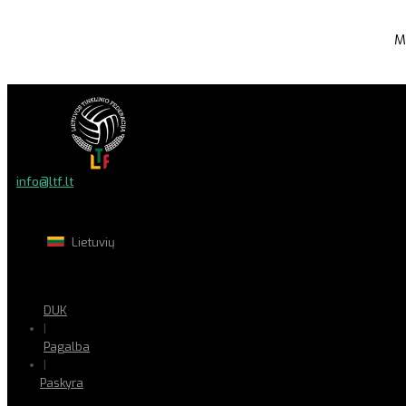
M
info@ltf.lt
Lietuvių
DUK
|
Pagalba
|
Paskyra