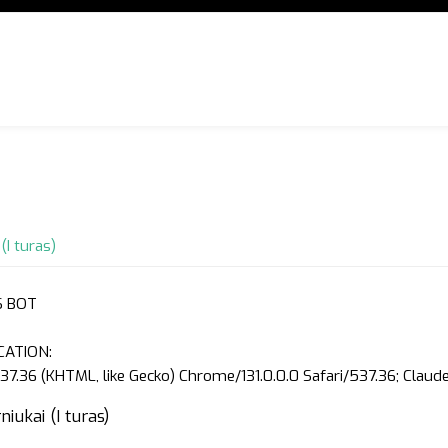
(I turas)
S BOT
CATION:
37.36 (KHTML, like Gecko) Chrome/131.0.0.0 Safari/537.36; Clau
iukai (I turas)