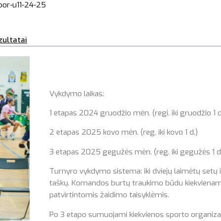
oor-u11-24-25
zultatai
Vykdymo laikas:
1 etapas 2024 gruodžio mėn. (regi. iki gruodžio 1 d
2 etapas 2025 kovo mėn. (reg. iki kovo 1 d.)
3 etapas 2025 gegužės mėn. (reg. iki gegužės 1 d
Turnyro vykdymo sistema: iki dviejų laimėtų setų iki
taškų. Komandos burtų traukimo būdu kiekviename
patvirtintomis žaidimo taisyklėmis.
Po 3 etapo sumuojami kiekvienos sporto organizac