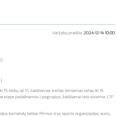
Varžybų pradžia:
2024-12-14 10:00
.)
.)
 15 taškų, jei 1:1, žaidžiamas trečias lemiamas setas iki 15
 etape padalinamos į pogrupius, žaidžiama rato sistema, LTF
ijos komandų taškai. Pirmos trys sporto organizacijos, kurių