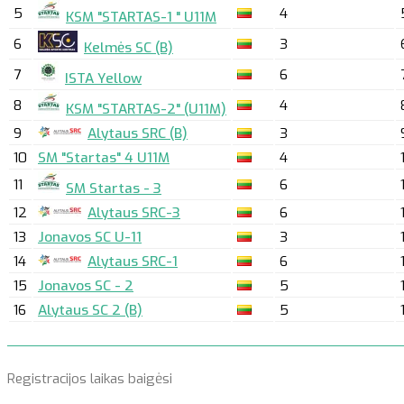
5
4
KSM "STARTAS-1 " U11M
6
3
Kelmės SC (B)
7
6
ISTA Yellow
8
4
KSM "STARTAS-2" (U11M)
9
Alytaus SRC (B)
3
10
SM "Startas" 4 U11M
4
11
6
SM Startas - 3
12
Alytaus SRC-3
6
13
Jonavos SC U-11
3
14
Alytaus SRC-1
6
15
Jonavos SC - 2
5
16
Alytaus SC 2 (B)
5
Registracijos laikas baigėsi