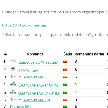
Į kiekvieną etapą gali registruotis naujos sporto organizacijos i
https://ltf.lt/dokumentai/
Iškilus klausimams kreiptis el.paštu: mokiniutinklinis@gmail.co
#
Komanda
Šalis
Komandos nariai
1
3
Klaipėdos SC "Viesulas"
2
6
ISTA Yellow
3
Alytaus SRC-1
6
4
4
KSM "STARTAS-1 " U11M
5
4
KSM "STARTAS-2" (U11M)
6
Alytaus SRC (B)
3
7
Plungės SRC
6