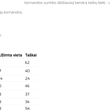
komandos surinko didžiausią bendrą taškų kiekį - 
r jų komandos.
m
Užimta vieta
Taškai
1
62
7
40
14
24
5
46
8
37
9
34
3
54