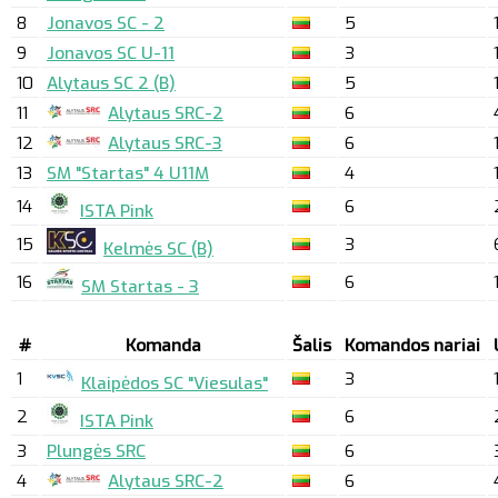
8
Jonavos SC - 2
5
9
Jonavos SC U-11
3
10
Alytaus SC 2 (B)
5
11
Alytaus SRC-2
6
12
Alytaus SRC-3
6
13
SM "Startas" 4 U11M
4
14
6
ISTA Pink
15
3
Kelmės SC (B)
16
6
SM Startas - 3
#
Komanda
Šalis
Komandos nariai
1
3
Klaipėdos SC "Viesulas"
2
6
ISTA Pink
3
Plungės SRC
6
4
Alytaus SRC-2
6