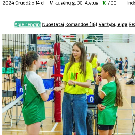
2024 Gruodžio 14 d.;
Miklusėnų g. 36, Alytus
16
/ 30
ind
Apie renginį
Nuostatai
Komandos (16)
Varžybų eiga
Re