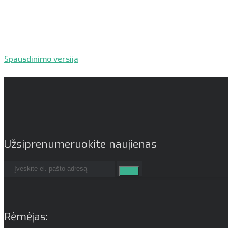
Spausdinimo versija
Užsiprenumeruokite naujienas
Rėmėjas: