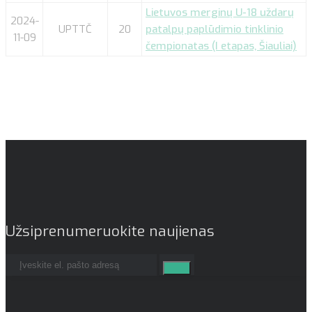
Lietuvos merginų U-18 uždarų
2024-
UPTTČ
20
patalpų paplūdimio tinklinio
11-09
čempionatas (I etapas, Šiauliai)
Užsiprenumeruokite naujienas