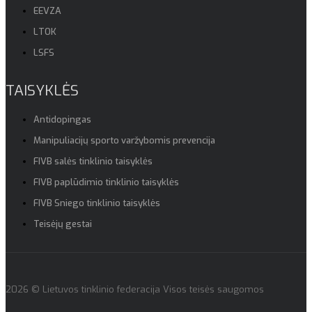
EEVZA
LTOK
LSFS
TAISYKLĖS
Antidopingas
Manipuliacijų sporto varžybomis prevencija
FIVB salės tinklinio taisyklės
FIVB paplūdimio tinklinio taisyklės
FIVB Sniego tinklinio taisyklės
Teisėjų gestai
2026 © Lietuvos tinklinio federacija Visos teisės saugomos