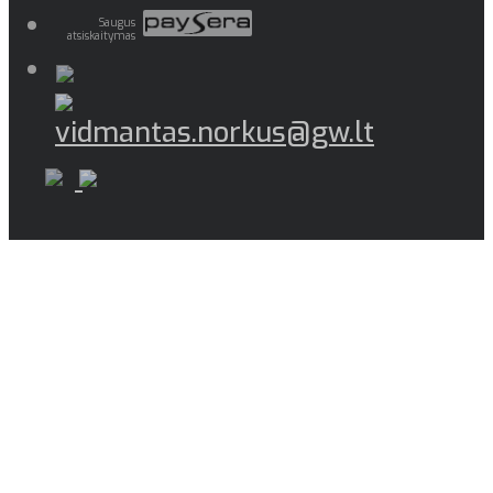
Saugus
atsiskaitymas