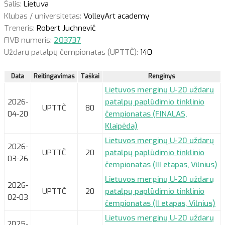
Šalis:
Lietuva
Klubas / universitetas:
VolleyArt academy
Treneris:
Robert Juchnevič
FIVB numeris:
203737
Uždarų patalpų čempionatas (UPTTČ):
140
Data
Reitingavimas
Taškai
Renginys
Lietuvos merginų U-20 uždarų
2026-
patalpų paplūdimio tinklinio
UPTTČ
80
04-20
čempionatas (FINALAS,
Klaipėda)
Lietuvos merginų U-20 uždarų
2026-
UPTTČ
20
patalpų paplūdimio tinklinio
03-26
čempionatas (III etapas, Vilnius)
Lietuvos merginų U-20 uždarų
2026-
UPTTČ
20
patalpų paplūdimio tinklinio
02-03
čempionatas (II etapas, Vilnius)
Lietuvos merginų U-20 uždarų
2025-