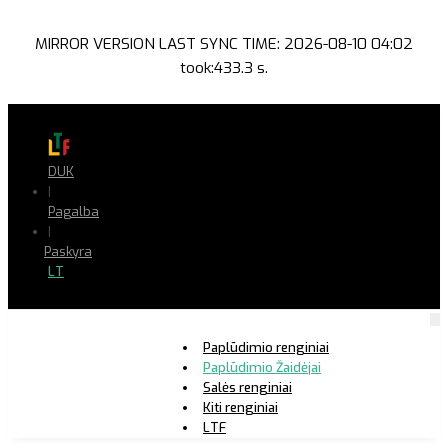
MIRROR VERSION LAST SYNC TIME: 2026-08-10 04:02
took:433.3 s.
DUK
|
Pagalba
|
Paskyra
LT
Paplūdimio renginiai
Paplūdimio Žaidėjai
Salės renginiai
Kiti renginiai
LTF