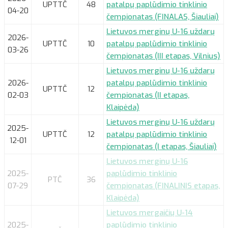
UPTTČ
48
patalpų paplūdimio tinklinio
04-20
čempionatas (FINALAS, Šiauliai)
Lietuvos merginų U-16 uždarų
2026-
UPTTČ
10
patalpų paplūdimio tinklinio
03-26
čempionatas (III etapas, Vilnius)
Lietuvos merginų U-16 uždarų
2026-
patalpų paplūdimio tinklinio
UPTTČ
12
02-03
čempionatas (II etapas,
Klaipėda)
Lietuvos merginų U-16 uždarų
2025-
UPTTČ
12
patalpų paplūdimio tinklinio
12-01
čempionatas (I etapas, Šiauliai)
Lietuvos merginų U-16
2025-
paplūdimio tinklinio
PTČ
36
07-29
čempionatas (FINALINIS etapas,
Klaipėda)
Lietuvos mergaičių U-14
2025-
paplūdimio tinklinio