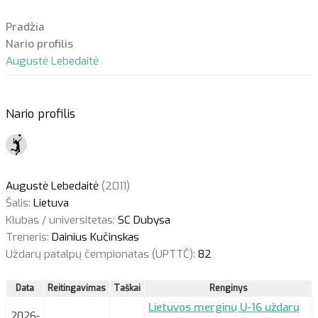
Pradžia
Nario profilis
Augustė Lebedaitė
Nario profilis
Augustė Lebedaitė
(2011)
Šalis:
Lietuva
Klubas / universitetas:
SC Dubysa
Treneris:
Dainius Kučinskas
Uždarų patalpų čempionatas (UPTTČ):
82
Data
Reitingavimas
Taškai
Renginys
Lietuvos merginų U-16 uždarų
2026-