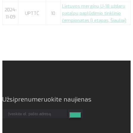
Lietuvos merginų U-18 uždarų
2024-
UPTTČ
10
patalpų paplūdimio tinklinio
11-09
čempionatas (I etapas, Šiauliai)
Užsiprenumeruokite naujienas