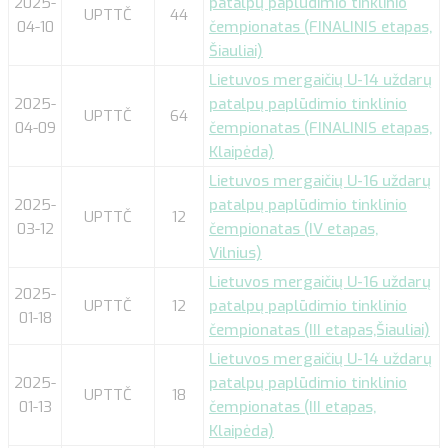
2025-
patalpų paplūdimio tinklinio
UPTTČ
44
04-10
čempionatas (FINALINIS etapas,
Šiauliai)
Lietuvos mergaičių U-14 uždarų
2025-
patalpų paplūdimio tinklinio
UPTTČ
64
04-09
čempionatas (FINALINIS etapas,
Klaipėda)
Lietuvos mergaičių U-16 uždarų
2025-
patalpų paplūdimio tinklinio
UPTTČ
12
03-12
čempionatas (IV etapas,
Vilnius)
Lietuvos mergaičių U-16 uždarų
2025-
UPTTČ
12
patalpų paplūdimio tinklinio
01-18
čempionatas (III etapas,Šiauliai)
Lietuvos mergaičių U-14 uždarų
2025-
patalpų paplūdimio tinklinio
UPTTČ
18
01-13
čempionatas (III etapas,
Klaipėda)