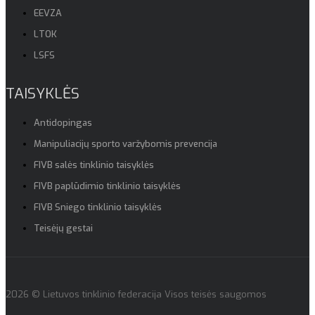
EEVZA
LTOK
LSFS
TAISYKLĖS
Antidopingas
Manipuliacijų sporto varžybomis prevencija
FIVB salės tinklinio taisyklės
FIVB paplūdimio tinklinio taisyklės
FIVB Sniego tinklinio taisyklės
Teisėjų gestai
2026 © Lietuvos tinklinio federacija Visos teisės saugomos