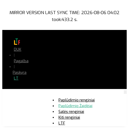
MIRROR VERSION LAST SYNC TIME: 2026-08-06 04:02
took:433.2 s.
DUK
|
Pagalba
|
Paskyra
LT
Paplūdimio renginiai
Paplūdimio Žaidėjai
Salės renginiai
Kiti renginiai
LTF