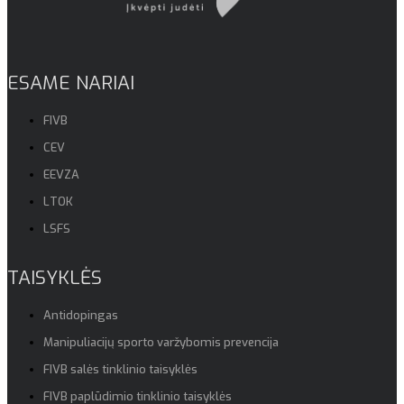
ESAME NARIAI
FIVB
CEV
EEVZA
LTOK
LSFS
TAISYKLĖS
Antidopingas
Manipuliacijų sporto varžybomis prevencija
FIVB salės tinklinio taisyklės
FIVB paplūdimio tinklinio taisyklės