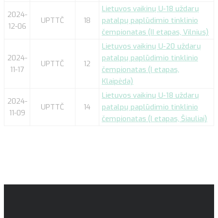
Lietuvos vaikinų U-18 uždarų
2024-
UPTTČ
18
patalpų paplūdimio tinklinio
12-06
čempionatas (II etapas, Vilnius)
Lietuvos vaikinų U-20 uždarų
2024-
patalpų paplūdimio tinklinio
UPTTČ
12
11-17
čempionatas (I etapas,
Klaipėda)
Lietuvos vaikinų U-18 uždarų
2024-
UPTTČ
14
patalpų paplūdimio tinklinio
11-09
čempionatas (I etapas, Šiauliai)