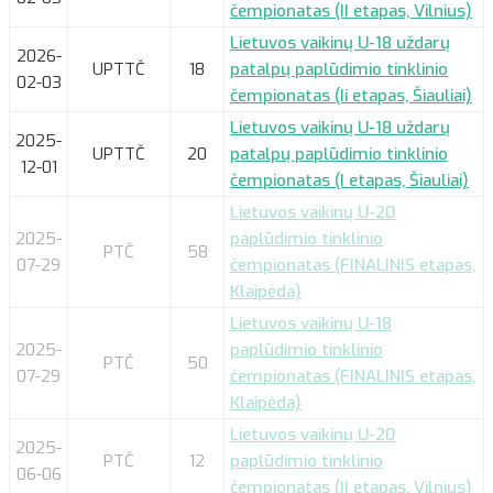
čempionatas (II etapas, Vilnius)
Lietuvos vaikinų U-18 uždarų
2026-
UPTTČ
18
patalpų paplūdimio tinklinio
02-03
čempionatas (Ii etapas, Šiauliai)
Lietuvos vaikinų U-18 uždarų
2025-
UPTTČ
20
patalpų paplūdimio tinklinio
12-01
čempionatas (I etapas, Šiauliai)
Lietuvos vaikinų U-20
2025-
paplūdimio tinklinio
PTČ
58
07-29
čempionatas (FINALINIS etapas,
Klaipėda)
Lietuvos vaikinų U-18
2025-
paplūdimio tinklinio
PTČ
50
07-29
čempionatas (FINALINIS etapas,
Klaipėda)
Lietuvos vaikinų U-20
2025-
PTČ
12
paplūdimio tinklinio
06-06
čempionatas (II etapas, Vilnius)