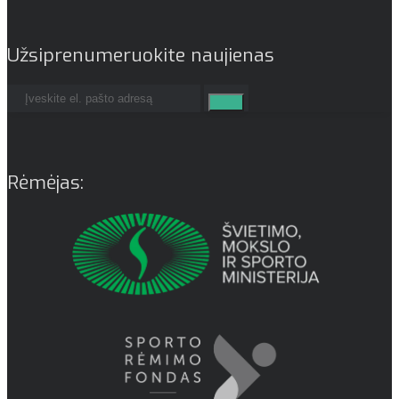
Užsiprenumeruokite naujienas
Rėmėjas: