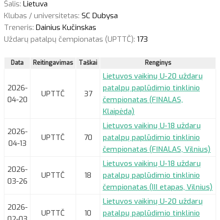
Šalis:
Lietuva
Klubas / universitetas:
SC Dubysa
Treneris:
Dainius Kučinskas
Uždarų patalpų čempionatas (UPTTČ):
173
Data
Reitingavimas
Taškai
Renginys
Lietuvos vaikinų U-20 uždarų
2026-
patalpų paplūdimio tinklinio
UPTTČ
37
04-20
čempionatas (FINALAS,
Klaipėda)
Lietuvos vaikinų U-18 uždarų
2026-
UPTTČ
70
patalpų paplūdimio tinklinio
04-13
čempionatas (FINALAS, Vilnius)
Lietuvos vaikinų U-18 uždarų
2026-
UPTTČ
18
patalpų paplūdimio tinklinio
03-26
čempionatas (III etapas, Vilnius)
Lietuvos vaikinų U-20 uždarų
2026-
UPTTČ
10
patalpų paplūdimio tinklinio
02-03