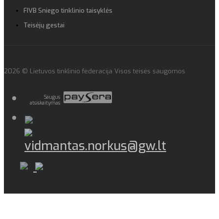
FIVB Sniego tinklinio taisyklės
Teisėjų gestai
2026 © Lietuvos tinklinio federacija Visos teisės saugomos
Saugus
atsiskaitymas