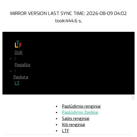
MIRROR VERSION LAST SYNC TIME: 2026-08-09 04:02
took:444.6 s.
DUK
|
Pagalba
|
Paskyra
LT
Paplūdimio renginiai
Paplūdimio Žaidėjai
Salės renginiai
Kiti renginiai
LTF