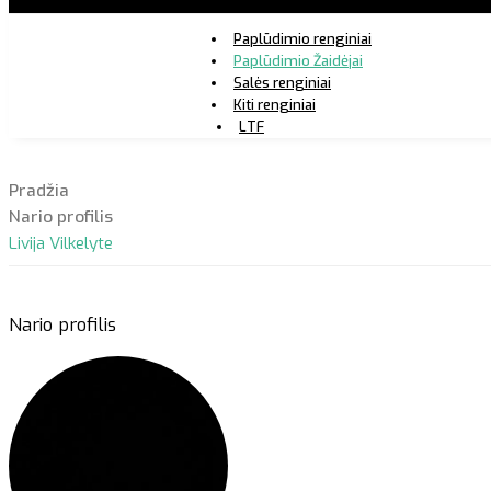
Paplūdimio renginiai
Paplūdimio Žaidėjai
Salės renginiai
Kiti renginiai
LTF
Pradžia
Nario profilis
Livija Vilkelyte
Nario profilis