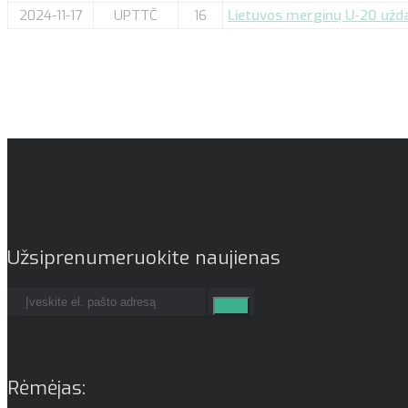
2024-11-17
UPTTČ
16
Lietuvos merginų U-20 uždar
Užsiprenumeruokite naujienas
Rėmėjas: