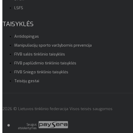
LSFS
TAISYKLĖS
Antidopingas
Manipuliacijų sporto varžybomis prevencija
FIVB salės tinklinio taisyklės
FIVB paplūdimio tinklinio taisyklės
FIVB Sniego tinklinio taisyklės
Teisėjų gestai
2026 © Lietuvos tinklinio federacija Visos teisės saugomos
Saugus
atsiskaitymas