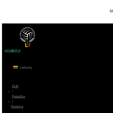
M
info@ltf.lt
Lietuvių
DUK
|
Pagalba
|
Paskyra