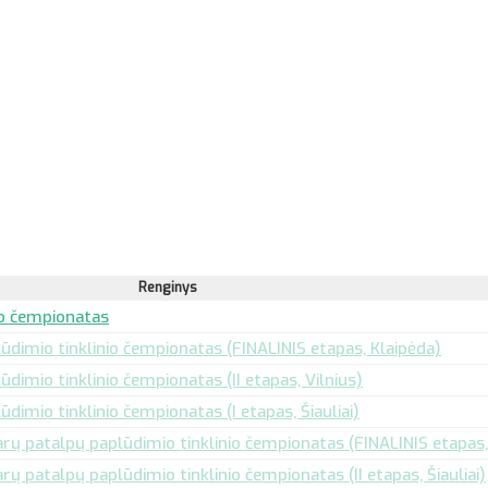
Renginys
io čempionatas
dimio tinklinio čempionatas (FINALINIS etapas, Klaipėda)
dimio tinklinio čempionatas (II etapas, Vilnius)
imio tinklinio čempionatas (I etapas, Šiauliai)
ų patalpų paplūdimio tinklinio čempionatas (FINALINIS etapas, 
ų patalpų paplūdimio tinklinio čempionatas (II etapas, Šiauliai)