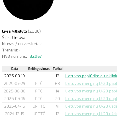
Livija Vilkelyte
(2006)
Šalis:
Lietuva
Klubas / universitetas:
-
Treneris:
-
FIVB numeris:
182967
Data
Reitingavimas
Taškai
2025-08-19
-
12
Lietuvos paplūdimio tinklin
2025-07-29
PTČ
68
Lietuvos merginų U-20 paplū
2025-06-06
PTČ
14
Lietuvos merginų U-20 paplū
2025-05-16
PTČ
20
Lietuvos merginų U-20 paplūd
2025-04-15
UPTTČ
41
Lietuvos merginų U-20 uždar
2024-12-19
UPTTČ
12
Lietuvos merginų U-20 uždar