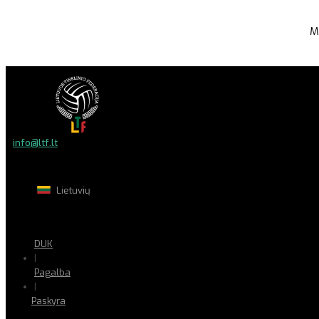
M
info@ltf.lt
Lietuvių
DUK
|
Pagalba
|
Paskyra