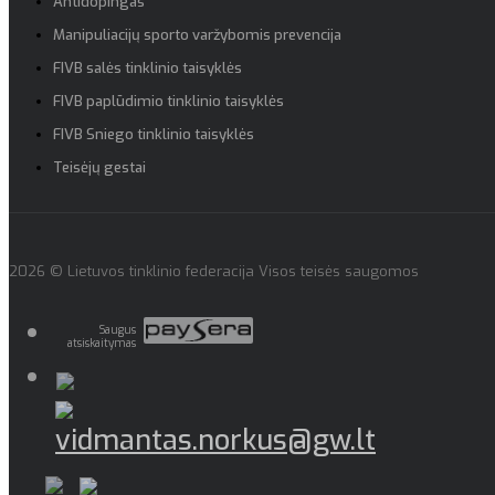
Antidopingas
Manipuliacijų sporto varžybomis prevencija
FIVB salės tinklinio taisyklės
FIVB paplūdimio tinklinio taisyklės
FIVB Sniego tinklinio taisyklės
Teisėjų gestai
2026 © Lietuvos tinklinio federacija Visos teisės saugomos
Saugus
atsiskaitymas