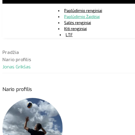
Paplūdimio renginiai
Paplūdimio Žaidėjai
Salės renginiai
Kiti renginiai
LTF
Pradžia
Nario profilis
Jonas Grikšas
Nario profilis