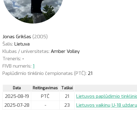
Jonas Grikšas
(2005)
Šalis:
Lietuva
Klubas / universitetas:
Amber Volley
Treneris:
-
FIVB numeris:
1
Paplūdimio tinklinio čempionatas (PTČ):
21
Data
Reitingavimas
Taškai
2025-08-19
PTČ
21
Lietuvos paplūdimio tinklin
2025-07-28
-
23
Lietuvos vaikinų U-18 uždarų 