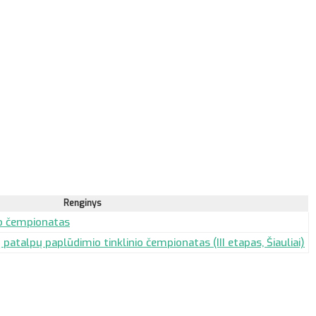
Renginys
io čempionatas
patalpų paplūdimio tinklinio čempionatas (III etapas, Šiauliai)