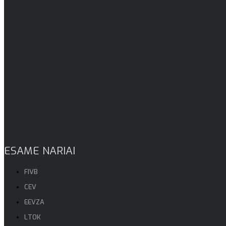
ESAME NARIAI
FIVB
CEV
EEVZA
LTOK