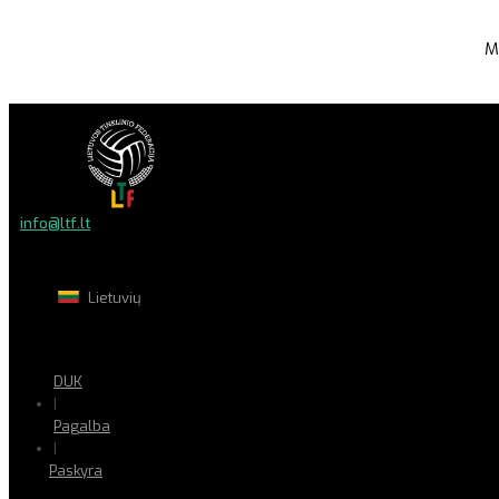
M
info@ltf.lt
Lietuvių
DUK
|
Pagalba
|
Paskyra