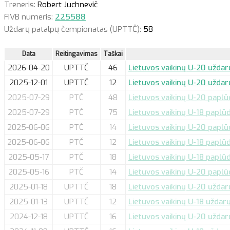
Treneris:
Robert Juchnevič
FIVB numeris:
225588
Uždarų patalpų čempionatas (UPTTČ):
58
Data
Reitingavimas
Taškai
2026-04-20
UPTTČ
46
Lietuvos vaikinų U-20 uždar
2025-12-01
UPTTČ
12
Lietuvos vaikinų U-20 uždarų
2025-07-29
PTČ
48
Lietuvos vaikinų U-20 paplū
2025-07-29
PTČ
75
Lietuvos vaikinų U-18 paplūd
2025-06-06
PTČ
14
Lietuvos vaikinų U-20 paplūd
2025-06-06
PTČ
12
Lietuvos vaikinų U-18 paplūd
2025-05-17
PTČ
18
Lietuvos vaikinų U-18 paplūdi
2025-05-16
PTČ
14
Lietuvos vaikinų U-20 paplūd
2025-01-18
UPTTČ
18
Lietuvos vaikinų U-20 uždarų
2025-01-13
UPTTČ
12
Lietuvos vaikinų U-18 uždarų
2024-12-18
UPTTČ
16
Lietuvos vaikinų U-20 uždarų