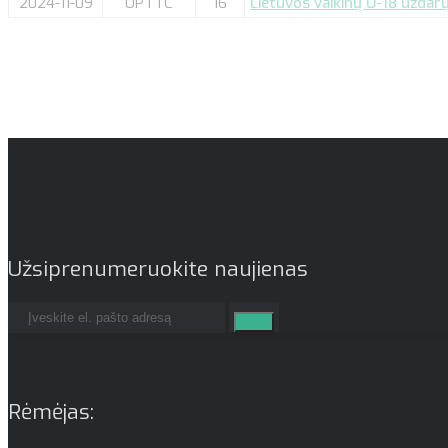
2024-11-09
UPTTČ
16
Lietuvos vaikinų U-18 uždarų
Užsiprenumeruokite naujienas
Rėmėjas: