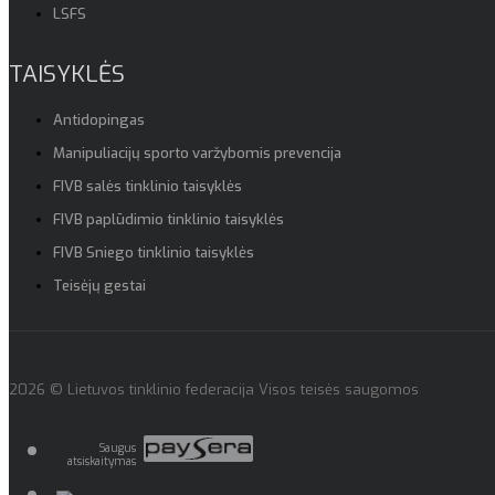
LSFS
TAISYKLĖS
Antidopingas
Manipuliacijų sporto varžybomis prevencija
FIVB salės tinklinio taisyklės
FIVB paplūdimio tinklinio taisyklės
FIVB Sniego tinklinio taisyklės
Teisėjų gestai
2026 © Lietuvos tinklinio federacija Visos teisės saugomos
Saugus
atsiskaitymas