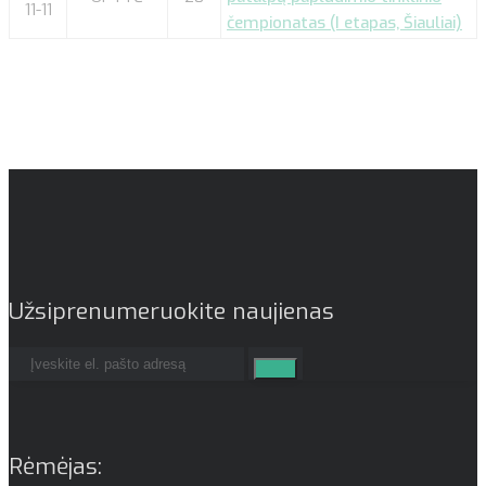
11-11
čempionatas (I etapas, Šiauliai)
Užsiprenumeruokite naujienas
Rėmėjas: