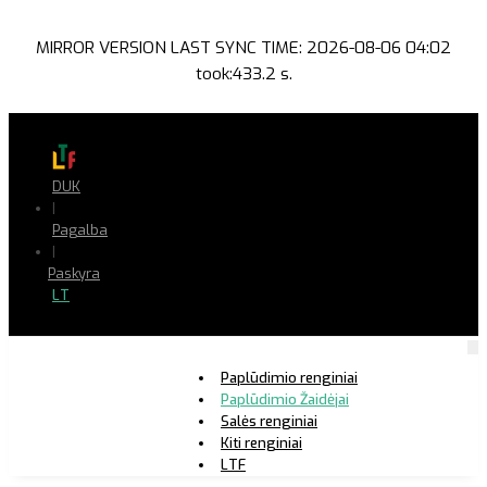
MIRROR VERSION LAST SYNC TIME: 2026-08-06 04:02
took:433.2 s.
DUK
|
Pagalba
|
Paskyra
LT
Paplūdimio renginiai
Paplūdimio Žaidėjai
Salės renginiai
Kiti renginiai
LTF