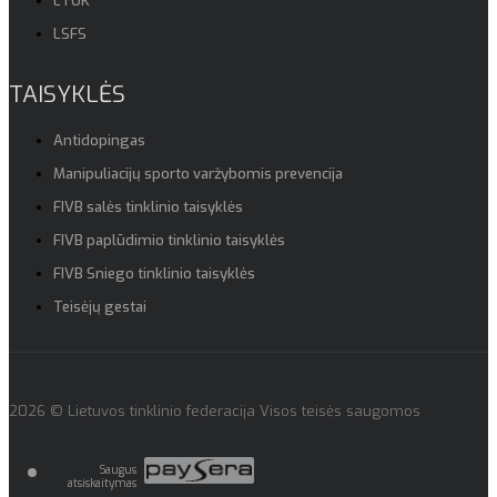
LTOK
LSFS
TAISYKLĖS
Antidopingas
Manipuliacijų sporto varžybomis prevencija
FIVB salės tinklinio taisyklės
FIVB paplūdimio tinklinio taisyklės
FIVB Sniego tinklinio taisyklės
Teisėjų gestai
2026 © Lietuvos tinklinio federacija Visos teisės saugomos
Saugus
atsiskaitymas