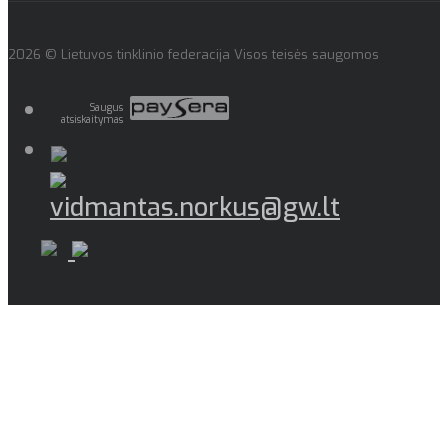
2026 © Lietuvos tinklinio federacija Visos teisės saugomos
Saugus
atsiskaitymas