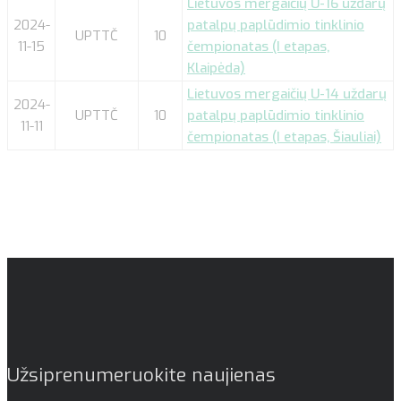
Lietuvos mergaičių U-16 uždarų
2024-
patalpų paplūdimio tinklinio
UPTTČ
10
11-15
čempionatas (I etapas,
Klaipėda)
Lietuvos mergaičių U-14 uždarų
2024-
UPTTČ
10
patalpų paplūdimio tinklinio
11-11
čempionatas (I etapas, Šiauliai)
Užsiprenumeruokite naujienas