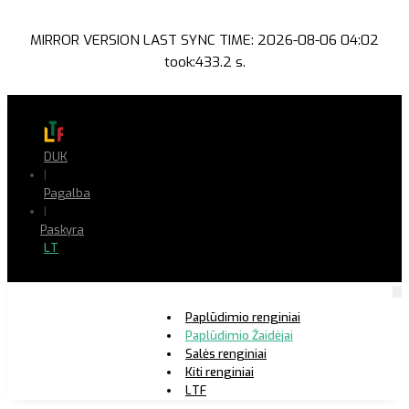
MIRROR VERSION LAST SYNC TIME: 2026-08-06 04:02
took:433.2 s.
DUK
|
Pagalba
|
Paskyra
LT
Paplūdimio renginiai
Paplūdimio Žaidėjai
Salės renginiai
Kiti renginiai
LTF