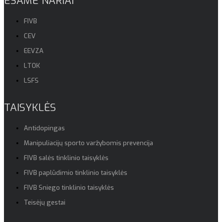
ESAME NARIAI
FIVB
CEV
EEVZA
LTOK
LSFS
TAISYKLĖS
Antidopingas
Manipuliacijų sporto varžybomis prevencija
FIVB salės tinklinio taisyklės
FIVB paplūdimio tinklinio taisyklės
FIVB Sniego tinklinio taisyklės
Teisėjų gestai