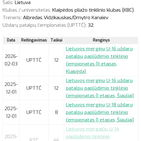
Šalis:
Lietuva
Klubas / universitetas:
Klaipėdos pliažo tinklinio klubas (KBC)
Treneris:
Albredas Vidzikauskas/Dmytro Kanaiev
Uždarų patalpų čempionatas (UPTTČ):
32
Data
Reitingavimas
Taškai
Renginys
Lietuvos merginų U-16 uždarų
2026-
patalpų paplūdimio tinklinio
UPTTČ
12
02-03
čempionatas (II etapas,
Klaipėda)
Lietuvos merginų U-16 uždarų
2025-
UPTTČ
12
patalpų paplūdimio tinklinio
12-01
čempionatas (I etapas, Šiauliai)
Lietuvos merginų U-18 uždarų
2025-
UPTTČ
8
patalpų paplūdimio tinklinio
12-01
čempionatas (I etapas, Šiauliai)
Lietuvos mergaičių U-14
2025-
paplūdimio tinklinio
PTČ
46