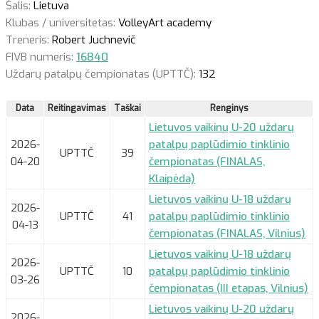
Šalis:
Lietuva
Klubas / universitetas:
VolleyArt academy
Treneris:
Robert Juchnevič
FIVB numeris:
16840
Uždarų patalpų čempionatas (UPTTČ):
132
Data
Reitingavimas
Taškai
Renginys
Lietuvos vaikinų U-20 uždarų
2026-
patalpų paplūdimio tinklinio
UPTTČ
39
04-20
čempionatas (FINALAS,
Klaipėda)
Lietuvos vaikinų U-18 uždarų
2026-
UPTTČ
41
patalpų paplūdimio tinklinio
04-13
čempionatas (FINALAS, Vilnius)
Lietuvos vaikinų U-18 uždarų
2026-
UPTTČ
10
patalpų paplūdimio tinklinio
03-26
čempionatas (III etapas, Vilnius)
Lietuvos vaikinų U-20 uždarų
2026-