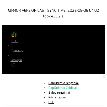
MIRROR VERSION LAST SYNC TIME: 2026-08-06 04:02
took:433.2 s.
DUK
|
Pagalba
|
Paskyra
LT
Paplūdimio renginiai
Paplūdimio Žaidėjai
Salės renginiai
Kiti renginiai
LTF