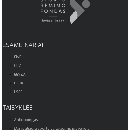
ESAME NARIAI
FIVB
CEV
EEVZA
LTOK
LSFS
TAISYKLĖS
Antidopingas
Manipuliacijų sporto varžybomis prevencija