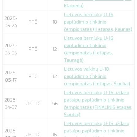
Klaipėda)
Lietuvos berniukų U-16
2025-
PTČ
18
paplūdimio tinklinio
06-24
čempionatas (II etapas, Kaunas)
Lietuvos berniukų U-16
2025-
paplūdimio tinklinio
PTČ
12
06-06
čempionatas (I etapas,
Tauragė)
Lietuvos vaikinų U-18
2025-
PTČ
12
paplūdimio tinklinio
05-17
čempionatas (I etapas, Šiauliai)
Lietuvos berniukų U-16 uždarų
2025-
patalpų paplūdimio tinklinio
UPTTČ
56
04-07
čempionatas (FINALINIS etapas,
Šiauliai)
Lietuvos berniukų U-16 uždarų
2025-
patalpų paplūdimio tinklinio
UPTTČ
16