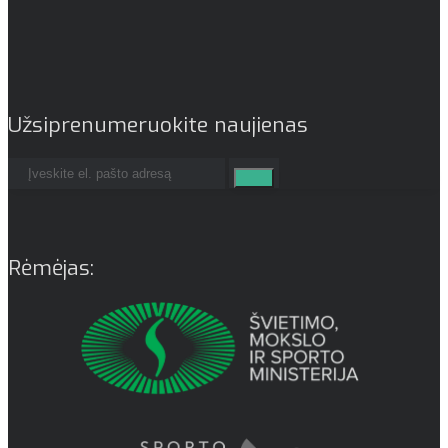
Užsiprenumeruokite naujienas
Rėmėjas: