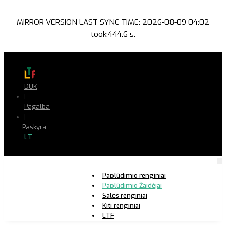
MIRROR VERSION LAST SYNC TIME: 2026-08-09 04:02
took:444.6 s.
DUK
|
Pagalba
|
Paskyra
LT
Paplūdimio renginiai
Paplūdimio Žaidėjai
Salės renginiai
Kiti renginiai
LTF