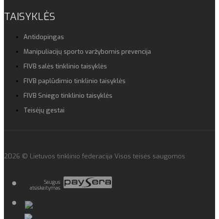
TAISYKLĖS
Antidopingas
Manipuliacijų sporto varžybomis prevencija
FIVB salės tinklinio taisyklės
FIVB paplūdimio tinklinio taisyklės
FIVB Sniego tinklinio taisyklės
Teisėjų gestai
2026 © Lietuvos tinklinio federacija Visos teisės saugomos
Saugus
atsiskaitymas