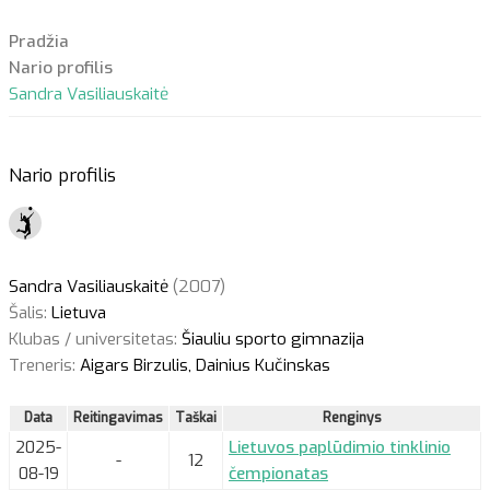
Pradžia
Nario profilis
Sandra Vasiliauskaitė
Nario profilis
Sandra Vasiliauskaitė
(2007)
Šalis:
Lietuva
Klubas / universitetas:
Šiauliu sporto gimnazija
Treneris:
Aigars Birzulis, Dainius Kučinskas
Data
Reitingavimas
Taškai
Renginys
2025-
Lietuvos paplūdimio tinklinio
-
12
08-19
čempionatas