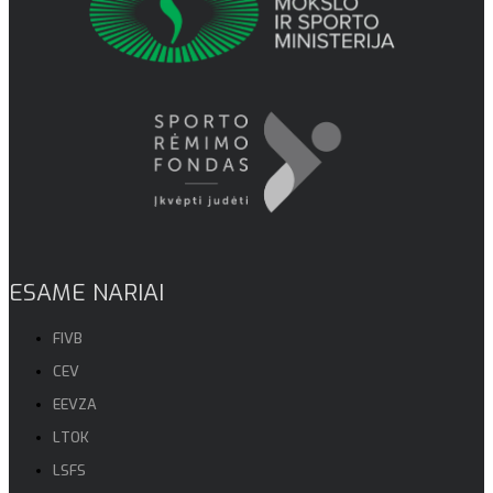
ESAME NARIAI
FIVB
CEV
EEVZA
LTOK
LSFS