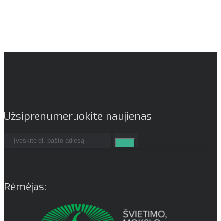
Užsiprenumeruokite naujienas
Rėmėjas: