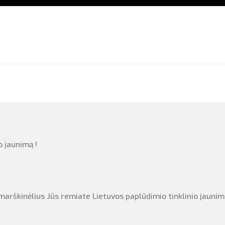
o jaunimą !
arškinėlius Jūs remiate Lietuvos paplūdimio tinklinio jaunimo 