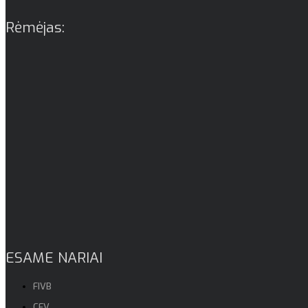
Ačiū už palaikymą ❤️
Kyla klausimų?:
info@ltf.lt
Rėmėjas:
ESAME NARIAI
FIVB
CEV