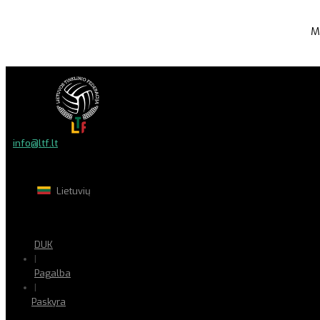
M
info@ltf.lt
Lietuvių
DUK
|
Pagalba
|
Paskyra