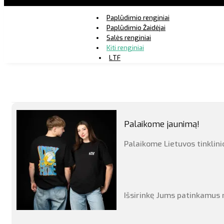
Paplūdimio renginiai
Paplūdimio Žaidėjai
Salės renginiai
Kiti renginiai
LTF
Palaikome jaunimą!
Palaikome Lietuvos tinklini
Išsirinkę Jums patinkamus m