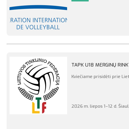
Ozersize tipo biuzoną rekom
dydžio bliuzoną)
Stengsimės, kad Jūsų dovanos
užtrukti. Mes Jus apie tai 
TAPK U18 MERGINŲ RINK
Dėmesio! Visų, kurie norėjo
Kviečiame prisidėti prie Li
Kyla klausimų?:
info@ltf.lt
2026 m. liepos 1–12 d. Šiau