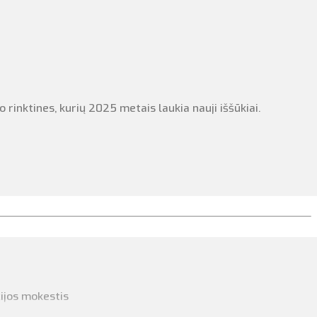
rinktines, kurių 2025 metais laukia nauji iššūkiai.
i nešiojate (pvz., jeigu Jūsų dydis yra S, rekomenduojame
 yra šventinis laikotarpis, o marškinėliai yra vienetiniai
i supildyti reikiamą informaciją.
ę, išsirinkote norimą dizainą. Jeigu nėra Jūsų norimo dydžio -
cijos mokestis