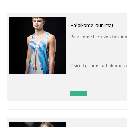
Marškinėlių kiekis yra ribo
Palaikome jaunimą!
- susisiekite info@ltf.lt - 
Palaikome Lietuvos tinklini
Išsirinkę Jums patinkamus m
Daugiau
Tad prisidėkite prie mūsų 
Marškinėlių kiekis yra ribot