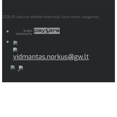
2026 © Lietuvos tinklinio federacija Visos teisės saugomos
Saugus
atsiskaitymas