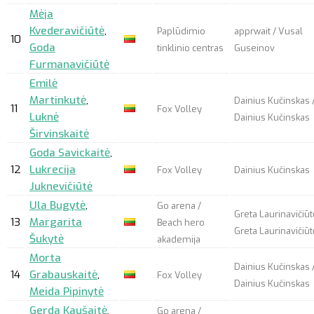
Mėja
Kvederavičiūtė
,
Paplūdimio
apprwait
/ Vusal
10
Goda
tinklinio centras
Guseinov
Furmanavičiūtė
Emilė
Martinkutė
,
Dainius Kučinskas 
11
Fox Volley
Luknė
Dainius Kučinskas
Širvinskaitė
Goda Savickaitė
,
12
Lukrecija
Fox Volley
Dainius Kučinskas
Juknevičiūtė
Ula Bugytė
,
Go arena /
Greta Laurinavičiūt
13
Margarita
Beach hero
Greta Laurinavičiūt
Šukytė
akademija
Morta
Dainius Kučinskas 
14
Grabauskaitė
,
Fox Volley
Dainius Kučinskas
Meida Pipinytė
Gerda Kaušaitė
,
Go arena /