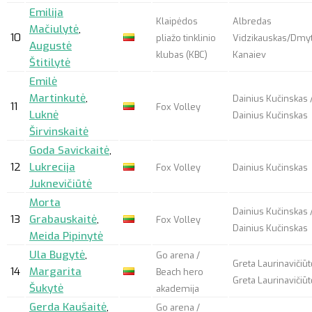
Emilija
Klaipėdos
Albredas
Mačiulytė
,
10
pliažo tinklinio
Vidzikauskas/Dmy
Augustė
klubas (KBC)
Kanaiev
Štitilytė
Emilė
Martinkutė
,
Dainius Kučinskas 
11
Fox Volley
Luknė
Dainius Kučinskas
Širvinskaitė
Goda Savickaitė
,
12
Lukrecija
Fox Volley
Dainius Kučinskas
Juknevičiūtė
Morta
Dainius Kučinskas 
13
Grabauskaitė
,
Fox Volley
Dainius Kučinskas
Meida Pipinytė
Ula Bugytė
,
Go arena /
Greta Laurinavičiūt
14
Margarita
Beach hero
Greta Laurinavičiūt
Šukytė
akademija
Gerda Kaušaitė
,
Go arena /