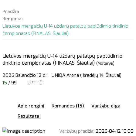
Pradžia
Renginiai
Lietuvos mergaičių U-14 uždarų patalpų paplūdimio tinklinio
čempionatas (FINALAS, Šiauliai)
Lietuvos mergaičių U-14 uždarų patalpų paplūdimio
tinklinio čempionatas (FINALAS, Šiauliai)
(Moterys)
2026 Balandžio 12 d.;
UNIQA Arena (Išradėjų 14, Šiauliai)
15
/ 99
UPTTČ
Apie renginį
Komandos (15)
Varžybų eiga
Rezultatai
Varžybų pradžia:
2026-04-12 10:00