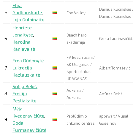
Elija
Dainius Kučinskas 
5
Gadliauskaitė
,
Fox Volley
Dainius Kučinskas
Lėja Gulbinaitė
Henriete
Jonaityte
,
Beach hero
6
Greta Laurinavičiūt
Karolina
akademija
Kaniavaitė
FV Beach team/
Ema Dūdonytė
,
SK Uraganas /
7
Lukrecija
Albert Tomaševič
Sporto klubas
Kazlauskaitė
URAGANAS
Sofija Bekiš
,
Auksma /
8
Emilija
Artūras Bekiš
Auksma
Pesliakaitė
Mėja
Kvederavičiūtė
,
Paplūdimio
apprwait
/ Vusal
9
Goda
tinklinio centras
Guseinov
Furmanavičiūtė