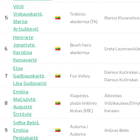
Viltė
Viskauskaitė
,
Tinklinio
5
Marius Klusevičius
Marija
akademija (TA)
Artiuškevič
Henriete
Jonaityte
,
Beach hero
6
Greta Laurinavičiūt
Karolina
akademija
Kaniavaitė
Elija
Dainius Kučinskas 
7
Gadliauskaitė
,
Fox Volley
Dainius Kučinskas
Lėja Gulbinaitė
Emilija
Klaipėdos
Albredas
Mačiulytė
,
8
pliažo tinklinio
Vidzikauskas/Dmy
Augustė
klubas (KBC)
Kanaiev
Štitilytė
Sofija Bekiš
,
Auksma /
9
Emilija
Artūras Bekiš
Auksma
Pesliakaitė