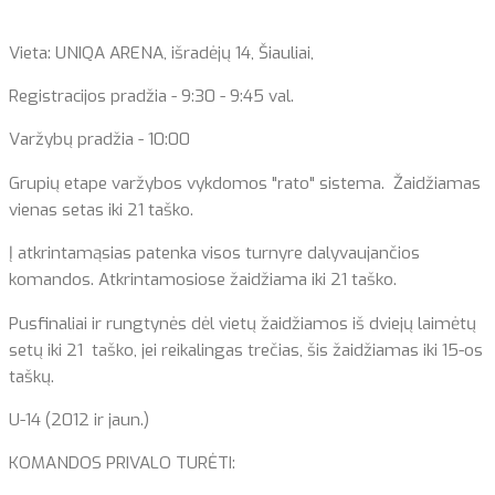
Vieta: UNIQA ARENA, išradėjų 14, Šiauliai,
Registracijos pradžia - 9:30 - 9:45 val.
Varžybų pradžia - 10:00
Grupių etape varžybos vykdomos "rato" sistema. Žaidžiamas
vienas setas iki 21 taško.
Į atkrintamąsias patenka visos turnyre dalyvaujančios
komandos. Atkrintamosiose žaidžiama iki 21 taško.
Pusfinaliai ir rungtynės dėl vietų žaidžiamos iš dviejų laimėtų
setų iki 21 taško, jei reikalingas trečias, šis žaidžiamas iki 15-os
taškų.
U-14 (2012 ir jaun.)
KOMANDOS PRIVALO TURĖTI: