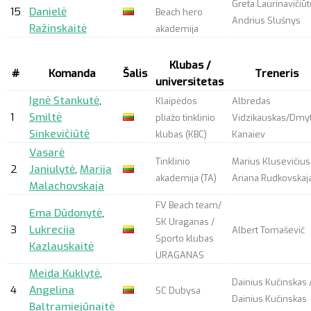
Greta Laurinavičiūt
15
Danielė
Beach hero
Andrius Slušnys
Ražinskaitė
akademija
Klubas /
#
Komanda
Šalis
Treneris
universitetas
Ignė Stankutė
,
Klaipėdos
Albredas
1
Smiltė
pliažo tinklinio
Vidzikauskas/Dmy
Sinkevičiūtė
klubas (KBC)
Kanaiev
Vasarė
Tinklinio
Marius Klusevičius
2
Janiulytė
,
Marija
akademija (TA)
Ariana Rudkovskaj
Malachovskaja
FV Beach team/
Ema Dūdonytė
,
SK Uraganas /
3
Lukrecija
Albert Tomaševič
Sporto klubas
Kazlauskaitė
URAGANAS
Meida Kuklytė
,
Dainius Kučinskas 
4
Angelina
SC Dubysa
Dainius Kučinskas
Baltramiejūnaitė