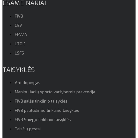
ESAME NARIAI
FIVB
CEV
EEVZA
LTOK
LSFS
TAISYKLĖS
Antidopingas
Manipuliacijų sporto varžybomis prevencija
FIVB salės tinklinio taisyklės
FIVB paplūdimio tinklinio taisyklės
FIVB Sniego tinklinio taisyklės
Teisėjų gestai