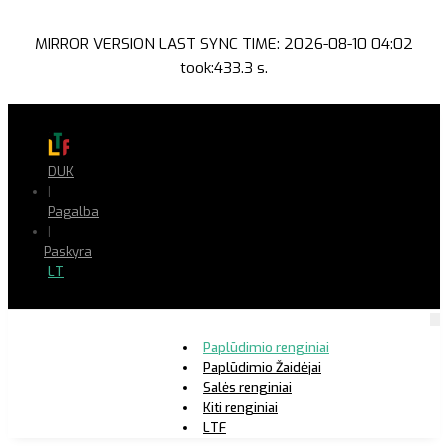
MIRROR VERSION LAST SYNC TIME: 2026-08-10 04:02
took:433.3 s.
DUK
|
Pagalba
|
Paskyra
LT
Paplūdimio renginiai
Paplūdimio Žaidėjai
Salės renginiai
Kiti renginiai
LTF