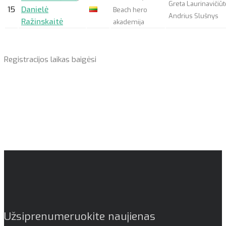
Greta Laurinavičiūt
15
Danielė
Beach hero
Andrius Slušnys
Ražinskaitė
akademija
Registracijos laikas baigėsi
Užsiprenumeruokite naujienas