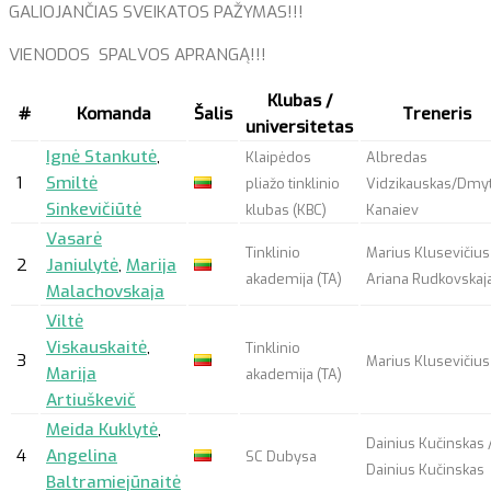
GALIOJANČIAS SVEIKATOS PAŽYMAS!!!
VIENODOS SPALVOS APRANGĄ!!!
Klubas /
#
Komanda
Šalis
Treneris
universitetas
Ignė Stankutė
,
Klaipėdos
Albredas
1
Smiltė
pliažo tinklinio
Vidzikauskas/Dmy
Sinkevičiūtė
klubas (KBC)
Kanaiev
Vasarė
Tinklinio
Marius Klusevičius
2
Janiulytė
,
Marija
akademija (TA)
Ariana Rudkovskaj
Malachovskaja
Viltė
Viskauskaitė
,
Tinklinio
3
Marius Klusevičius
Marija
akademija (TA)
Artiuškevič
Meida Kuklytė
,
Dainius Kučinskas 
4
Angelina
SC Dubysa
Dainius Kučinskas
Baltramiejūnaitė