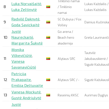
Tinklinio namai
Luka Norvaišaitė
,
Lukas Každailis /
8
/ Tinklinio
Luka Zeltinytė
Lukas Každailis
namai
Radvilė Daknytė
,
SC Dubysa / Fox
9
Dainius Kučinsk
Goda Savickaitė
Volley
Justė
Go arena /
10
Naureckaitė
,
Beach hero
Greta Laurinavič
Margarita Šukytė
akademija
Monika
Tautvilė
Vilkevičiūtė
,
11
Alytaus SRC
Jakubauskienė /
Vanesa
Sigutė Kažukausk
Savanavičiūtė
Patricija
12
Prakapaite
,
Alytaus SRC / -
Sigutė Kažukausk
Emilija Deltuvaite
Vanesa Mockutė
,
13
Raseinių KKSC
Aurimas Dyglys
Gustė Andriulytė
Justė