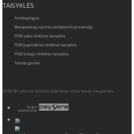
TAISYKLĖS
Antidopingas
Manipuliacijų sporto varžybomis prevencija
FIVB salės tinklinio taisyklės
FIVB paplūdimio tinklinio taisyklės
FIVB Sniego tinklinio taisyklės
Teisėjų gestai
2026 © Lietuvos tinklinio federacija Visos teisės saugomos
Saugus
atsiskaitymas