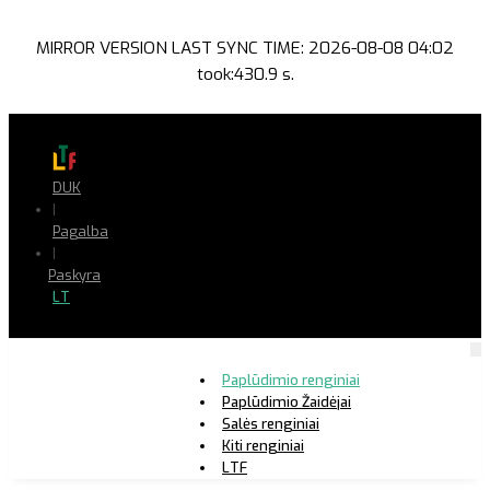
MIRROR VERSION LAST SYNC TIME: 2026-08-08 04:02
took:430.9 s.
DUK
|
Pagalba
|
Paskyra
LT
Paplūdimio renginiai
Paplūdimio Žaidėjai
Salės renginiai
Kiti renginiai
LTF