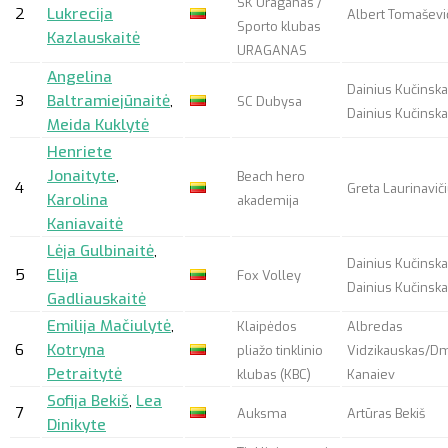
SK Uraganas /
2
Lukrecija
Albert Tomaševi
Sporto klubas
Kazlauskaitė
URAGANAS
Angelina
Dainius Kučinska
3
Baltramiejūnaitė
,
SC Dubysa
Dainius Kučinsk
Meida Kuklytė
Henriete
Jonaityte
,
Beach hero
4
Greta Laurinavič
Karolina
akademija
Kaniavaitė
Lėja Gulbinaitė
,
Dainius Kučinska
5
Elija
Fox Volley
Dainius Kučinsk
Gadliauskaitė
Emilija Mačiulytė
,
Klaipėdos
Albredas
6
Kotryna
pliažo tinklinio
Vidzikauskas/D
Petraitytė
klubas (KBC)
Kanaiev
Sofija Bekiš
,
Lea
7
Auksma
Artūras Bekiš
Dinikyte