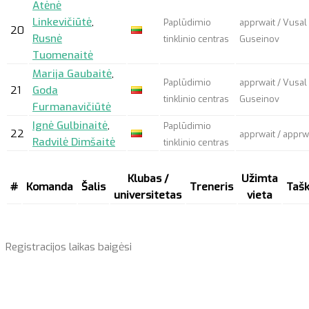
Atėnė
Linkevičiūtė
,
Paplūdimio
apprwait
/ Vusal
20
Rusnė
tinklinio centras
Guseinov
Tuomenaitė
Marija Gaubaitė
,
Paplūdimio
apprwait
/ Vusal
21
Goda
tinklinio centras
Guseinov
Furmanavičiūtė
Ignė Gulbinaitė
,
Paplūdimio
22
apprwait
/
apprw
Radvilė Dimšaitė
tinklinio centras
Klubas /
Užimta
#
Komanda
Šalis
Treneris
Tašk
universitetas
vieta
Registracijos laikas baigėsi