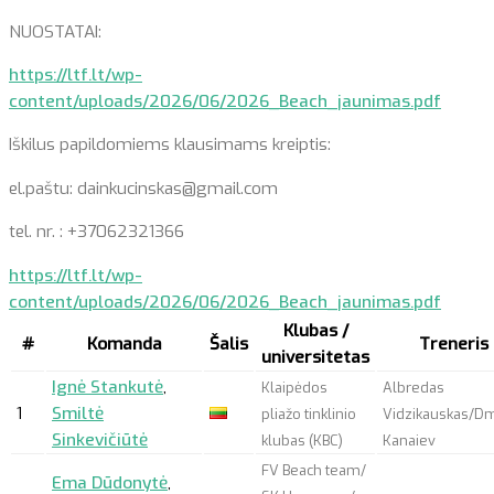
NUOSTATAI:
https://ltf.lt/wp-
content/uploads/2026/06/2026_Beach_jaunimas.pdf
Iškilus papildomiems klausimams kreiptis:
el.paštu: dainkucinskas@gmail.com
tel. nr. : +37062321366
https://ltf.lt/wp-
content/uploads/2026/06/2026_Beach_jaunimas.pdf
Klubas /
#
Komanda
Šalis
Treneris
universitetas
Ignė Stankutė
,
Klaipėdos
Albredas
1
Smiltė
pliažo tinklinio
Vidzikauskas/D
Sinkevičiūtė
klubas (KBC)
Kanaiev
FV Beach team/
Ema Dūdonytė
,