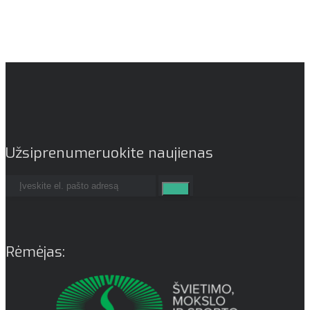
Užsiprenumeruokite naujienas
Rėmėjas: