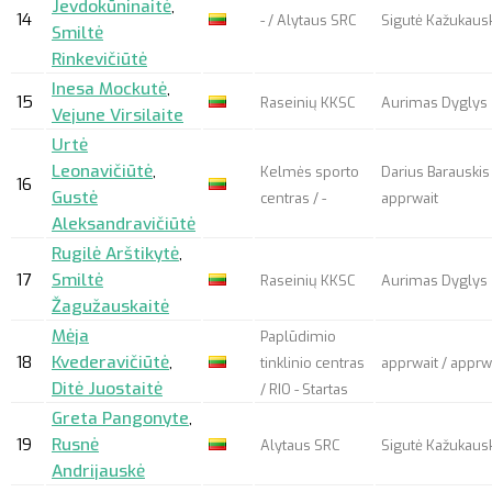
Jevdokūninaitė
,
14
- / Alytaus SRC
Sigutė Kažukausk
Smiltė
Rinkevičiūtė
Inesa Mockutė
,
15
Raseinių KKSC
Aurimas Dyglys
Vejune Virsilaite
Urtė
Leonavičiūtė
,
Kelmės sporto
Darius Barauskis
16
Gustė
centras / -
apprwait
Aleksandravičiūtė
Rugilė Arštikytė
,
17
Smiltė
Raseinių KKSC
Aurimas Dyglys
Žagužauskaitė
Mėja
Paplūdimio
18
Kvederavičiūtė
,
tinklinio centras
apprwait
/
apprw
Ditė Juostaitė
/ RIO - Startas
Greta Pangonyte
,
19
Rusnė
Alytaus SRC
Sigutė Kažukausk
Andrijauskė