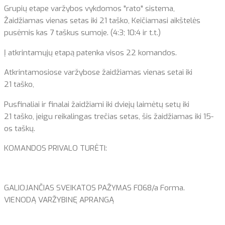
Grupių etape varžybos vykdomos "rato" sistema,
Žaidžiamas vienas setas iki 21 taško, Keičiamasi aikštelės
pusėmis kas 7 taškus sumoje. (4:3; 10:4 ir t.t.)
Į atkrintamųjų etapą patenka visos 22 komandos.
Atkrintamosiose varžybose žaidžiamas vienas setai iki
21 taško,
Pusfinaliai ir finalai žaidžiami iki dviejų laimėtų setų iki
21 taško, jeigu reikalingas trečias setas, šis žaidžiamas iki 15-
os taškų.
KOMANDOS PRIVALO TURĖTI:
GALIOJANČIAS SVEIKATOS PAŽYMAS F068/a Forma.
VIENODĄ VARŽYBINĘ APRANGĄ