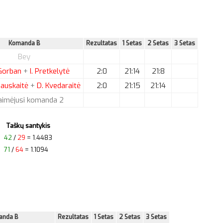
Komanda B
Rezultatas
1 Setas
2 Setas
3 Setas
Bey
orban
+
I.
Pretkelytė
2:0
21:14
21:8
iauskaitė
+
D.
Kvedaraitė
2:0
21:15
21:14
aimėjusi komanda 2
Taškų santykis
42
/
29
= 1.4483
71
/
64
= 1.1094
anda B
Rezultatas
1 Setas
2 Setas
3 Setas