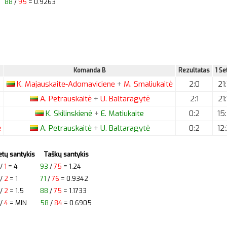
88
/
95
= 0.9263
Komanda B
Rezultatas
1 Se
K.
Majauskaite-Adomaviciene
+
M.
Smaliukaitė
2:0
21:
A.
Petrauskaitė
+
U.
Baltaragytė
2:1
21:
K.
Skilinskienė
+
E.
Matiukaite
0:2
15:
ė
A.
Petrauskaitė
+
U.
Baltaragytė
0:2
12:
etų santykis
Taškų santykis
/
1
= 4
93
/
75
= 1.24
/
2
= 1
71
/
76
= 0.9342
/
2
= 1.5
88
/
75
= 1.1733
/
4
= MIN
58
/
84
= 0.6905