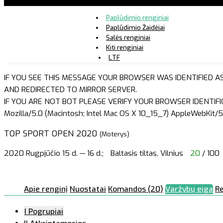
Paplūdimio renginiai
Paplūdimio Žaidėjai
Salės renginiai
Kiti renginiai
LTF
IF YOU SEE THIS MESSAGE YOUR BROWSER WAS IDENTIFIED A
AND REDIRECTED TO MIRROR SERVER.
IF YOU ARE NOT BOT PLEASE VERIFY YOUR BROWSER IDENTIFI
Mozilla/5.0 (Macintosh; Intel Mac OS X 10_15_7) AppleWebKit/5
TOP SPORT OPEN 2020
(Moterys)
2020 Rugpjūčio 15 d. — 16 d.;
Baltasis tiltas, Vilnius
20
/ 100
Apie renginį
Nuostatai
Komandos (20)
Varžybų eiga
Re
I Pogrupiai