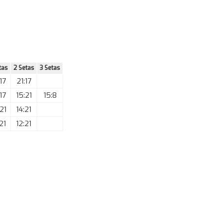
tas
2 Setas
3 Setas
17
21:17
17
15:21
15:8
21
14:21
21
12:21