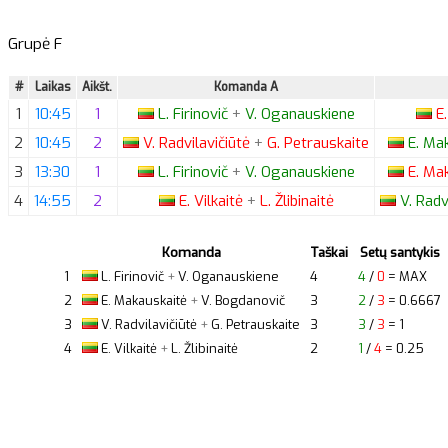
Grupė F
#
Laikas
Aikšt.
Komanda A
1
10:45
1
L.
Firinovič
+
V.
Oganauskiene
E.
2
10:45
2
V.
Radvilavičiūtė
+
G.
Petrauskaite
E.
Mak
3
13:30
1
L.
Firinovič
+
V.
Oganauskiene
E.
Mak
4
14:55
2
E.
Vilkaitė
+
L.
Žlibinaitė
V.
Radvi
Komanda
Taškai
Setų santykis
1
L.
Firinovič
+
V.
Oganauskiene
4
4
/
0
= MAX
2
E.
Makauskaitė
+
V.
Bogdanovič
3
2
/
3
= 0.6667
3
V.
Radvilavičiūtė
+
G.
Petrauskaite
3
3
/
3
= 1
4
E.
Vilkaitė
+
L.
Žlibinaitė
2
1
/
4
= 0.25