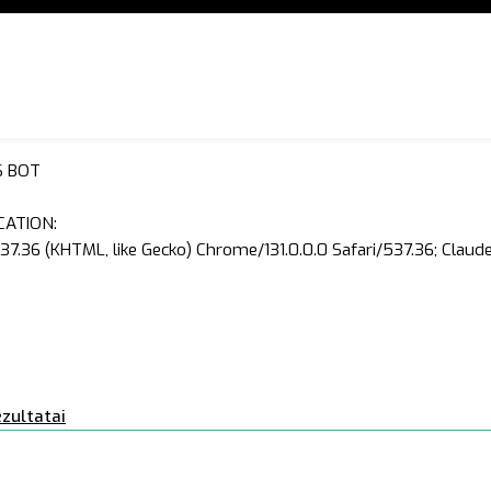
S BOT
CATION:
37.36 (KHTML, like Gecko) Chrome/131.0.0.0 Safari/537.36; Clau
zultatai