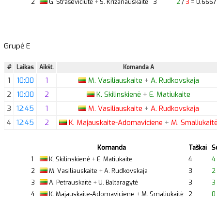
2
G.
Straševičiūtė
+
S.
Križanauskaitė
3
2
/
3
= 0.6667
Grupė E
#
Laikas
Aikšt.
Komanda A
1
10:00
1
M.
Vasiliauskaite
+
A.
Rudkovskaja
2
10:00
2
K.
Skilinskienė
+
E.
Matiukaite
3
12:45
1
M.
Vasiliauskaite
+
A.
Rudkovskaja
4
12:45
2
K.
Majauskaite-Adomaviciene
+
M.
Smaliukait
Komanda
Taškai
S
1
K.
Skilinskienė
+
E.
Matiukaite
4
4
2
M.
Vasiliauskaite
+
A.
Rudkovskaja
3
2
3
A.
Petrauskaitė
+
U.
Baltaragytė
3
3
4
K.
Majauskaite-Adomaviciene
+
M.
Smaliukaitė
2
0