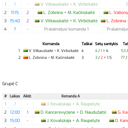
1
?
-
V.
Vitkauskaitė
+
K.
Virbickaitė
2
11:15
2
L.
Zobnina
+
M.
Kačinskaitė
L.
Valion
3
15:40
2
V.
Vitkauskaitė
+
K.
Virbickaitė
L.
Zobnina
4
?
-
Pralaimėjusi komanda 1
Pralaimėju
Komanda
Taškai
Setų santykis
Taš
1
V.
Vitkauskaitė
+
K.
Virbickaitė
4
4
/
1
= 4
53
2
L.
Zobnina
+
M.
Kačinskaitė
3
3
/
2
= 1.5
77
/
Grupė C
#
Laikas
Aikšt.
Komanda A
1
?
-
J.
Kovalskaja
+
A.
Raupelyte
2
12:00
1
D.
Kancerevyciene
+
D.
Naudužaitė
G.
Kas
3
15:00
-
J.
Kovalskaja
+
A.
Raupelyte
D.
Kanc