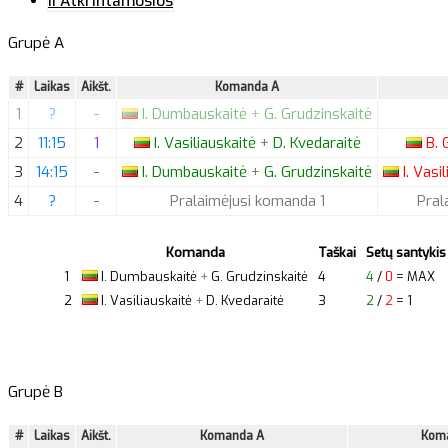
II Atkrintamosios
Grupė A
#
Laikas
Aikšt.
Komanda A
1
?
-
I.
Dumbauskaitė
+
G.
Grudzinskaitė
2
11:15
1
I.
Vasiliauskaitė
+
D.
Kvedaraitė
B.
G
3
14:15
-
I.
Dumbauskaitė
+
G.
Grudzinskaitė
I.
Vasil
4
?
-
Pralaimėjusi komanda 1
Pral
Komanda
Taškai
Setų santykis
1
I.
Dumbauskaitė
+
G.
Grudzinskaitė
4
4
/
0
= MAX
2
I.
Vasiliauskaitė
+
D.
Kvedaraitė
3
2
/
2
= 1
Grupė B
#
Laikas
Aikšt.
Komanda A
Kom