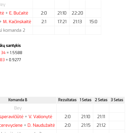
Bey
ytė
+
E.
Bučaitė
2:0
21:10
22:20
+
M.
Kačinskaitė
2:1
17:21
21:13
15:0
si komanda 2
kų santykis
/
34
= 1.5588
83
= 0.9277
Komanda B
Rezultatas
1 Setas
2 Setas
3 Setas
Bey
peravičiūtė
+
V.
Valionytė
2:0
21:10
21:11
erevyciene
+
D.
Naudužaitė
2:0
21:15
21:12