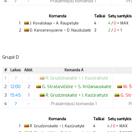
4
?
-
Pralaimėjusi komanda 1
Pr
Komanda
Taškai
Setų santykis
1
J.
Kovalskaja
+
A.
Raupelyte
4
4
/
0
= MAX
2
D.
Kancerevyciene
+
D.
Naudužaitė
3
2
/
2
= 1
Grupė D
#
Laikas
Aikšt.
Komanda A
1
?
-
R.
Grudzinskaitė
+
I.
Kazūraitytė
2
12:00
2
G.
Straševičiūtė
+
S.
Križanauskaitė
M.
Š
3
15:45
1
R.
Grudzinskaitė
+
I.
Kazūraitytė
G.
Str
4
?
-
Pralaimėjusi komanda 1
P
Komanda
Taškai
Setų santykis
1
R.
Grudzinskaitė
+
I.
Kazūraitytė
4
4
/
0
= MAX