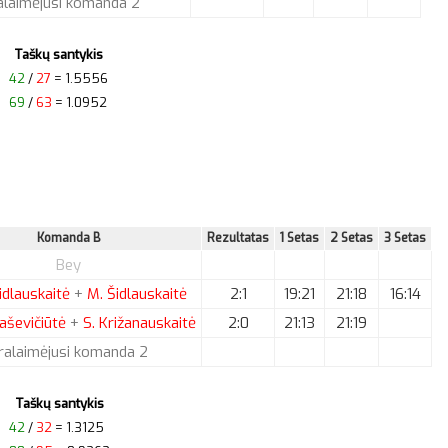
alaimėjusi komanda 2
Taškų santykis
42
/
27
= 1.5556
69
/
63
= 1.0952
Komanda B
Rezultatas
1 Setas
2 Setas
3 Setas
Bey
idlauskaitė
+
M.
Šidlauskaitė
2:1
19:21
21:18
16:14
aševičiūtė
+
S.
Križanauskaitė
2:0
21:13
21:19
ralaimėjusi komanda 2
Taškų santykis
42
/
32
= 1.3125