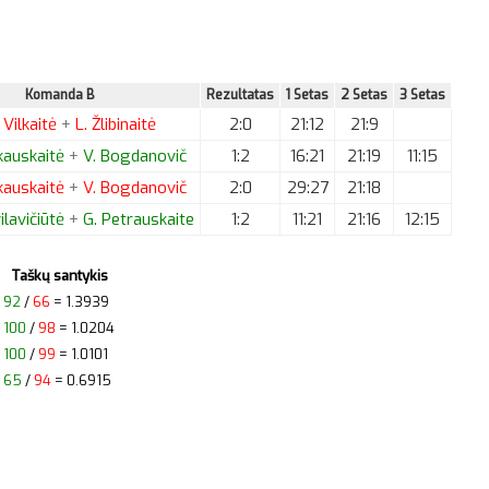
Komanda B
Rezultatas
1 Setas
2 Setas
3 Setas
Vilkaitė
+
L.
Žlibinaitė
2:0
21:12
21:9
auskaitė
+
V.
Bogdanovič
1:2
16:21
21:19
11:15
auskaitė
+
V.
Bogdanovič
2:0
29:27
21:18
lavičiūtė
+
G.
Petrauskaite
1:2
11:21
21:16
12:15
Taškų santykis
92
/
66
= 1.3939
100
/
98
= 1.0204
100
/
99
= 1.0101
65
/
94
= 0.6915