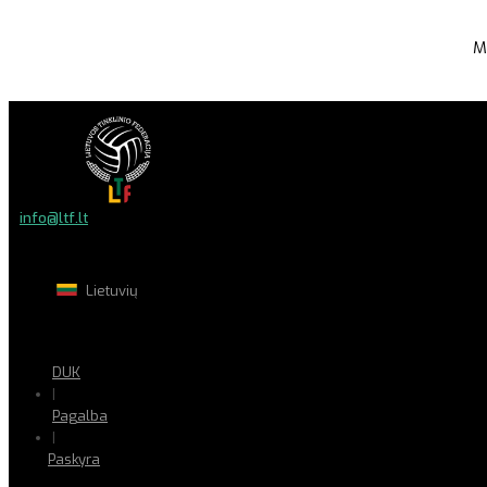
M
info@ltf.lt
Lietuvių
DUK
|
Pagalba
|
Paskyra