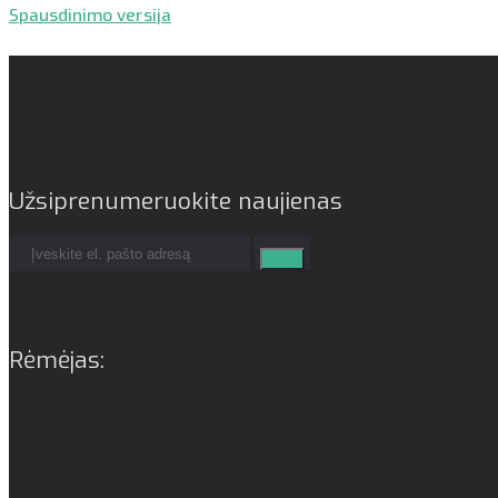
Spausdinimo versija
Užsiprenumeruokite naujienas
Rėmėjas: