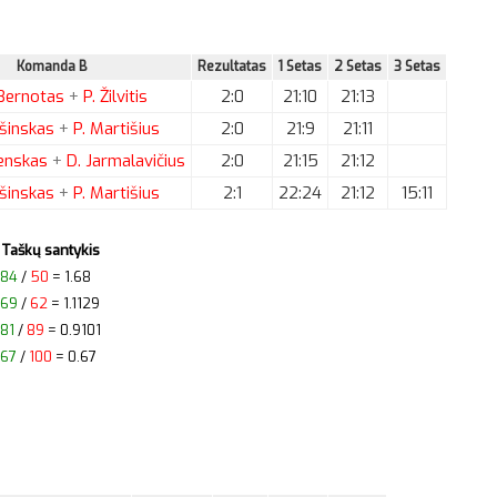
Komanda B
Rezultatas
1 Setas
2 Setas
3 Setas
Bernotas
+
P.
Žilvitis
2:0
21:10
21:13
šinskas
+
P.
Martišius
2:0
21:9
21:11
enskas
+
D.
Jarmalavičius
2:0
21:15
21:12
šinskas
+
P.
Martišius
2:1
22:24
21:12
15:11
Taškų santykis
84
/
50
= 1.68
69
/
62
= 1.1129
81
/
89
= 0.9101
67
/
100
= 0.67