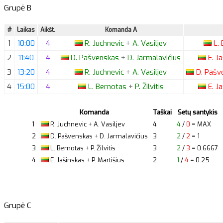
Grupė B
#
Laikas
Aikšt.
Komanda A
1
10:00
4
R.
Juchnevic
+
A.
Vasiljev
L.
2
11:40
4
D.
Pašvenskas
+
D.
Jarmalavičius
E.
Ja
3
13:20
4
R.
Juchnevic
+
A.
Vasiljev
D.
Pašv
4
15:00
4
L.
Bernotas
+
P.
Žilvitis
E.
Ja
Komanda
Taškai
Setų santykis
1
R.
Juchnevic
+
A.
Vasiljev
4
4
/
0
= MAX
2
D.
Pašvenskas
+
D.
Jarmalavičius
3
2
/
2
= 1
3
L.
Bernotas
+
P.
Žilvitis
3
2
/
3
= 0.6667
4
E.
Jašinskas
+
P.
Martišius
2
1
/
4
= 0.25
Grupė C