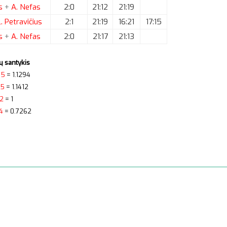
as
+
A.
Nefas
2:0
21:12
21:19
.
Petravičius
2:1
21:19
16:21
17:15
as
+
A.
Nefas
2:0
21:17
21:13
ų santykis
85
= 1.1294
85
= 1.1412
2
= 1
4
= 0.7262