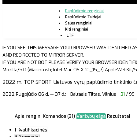
Paplūdimio renginiai
Paplūdimio Žaidėjai
Salės renginiai
Kiti renginiai
LTF
IF YOU SEE THIS MESSAGE YOUR BROWSER WAS IDENTIFIED A
AND REDIRECTED TO MIRROR SERVER.
IF YOU ARE NOT BOT PLEASE VERIFY YOUR BROWSER IDENTIFI
Mozilla/5.0 (Macintosh; Intel Mac OS X 10_15_7) AppleWebKit/5
2022 m. TOP SPORT Lietuvos vyrų paplūdimio tinklinio č
2022 Rugpjūčio 06 d. — 07 d.;
Baltasis Tiltas, Vilnius
31
/ 99
Apie renginį
Komandos (31)
Varžybų eiga
Rezultatai
I Kvalifikacinės