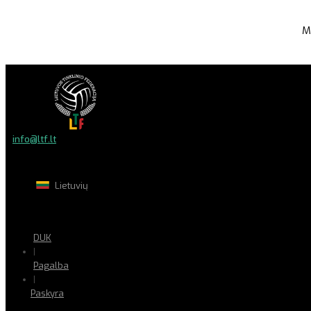
M
info@ltf.lt
Lietuvių
DUK
|
Pagalba
|
Paskyra