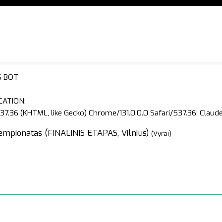
S BOT
CATION:
37.36 (KHTML, like Gecko) Chrome/131.0.0.0 Safari/537.36; Clau
empionatas (FINALINIS ETAPAS, Vilnius)
(Vyrai)