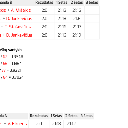
anda B
Rezultatas
1 Setas
2 Setas
3 Setas
skis
+
A.
Mišeikis
2:0
21:13
21:16
s
+
D.
Jankevičius
2:0
21:18
21:6
s
+
T.
Staševičius
2:0
21:16
21:17
s
+
D.
Jankevičius
2:0
21:16
21:19
aškų santykis
/
62
= 1.3548
/
66
= 1.1364
/
77
= 0.9221
/
84
= 0.7024
da B
Rezultatas
1 Setas
2 Setas
3 Setas
as
+
V.
Bikneris
2:0
21:18
21:12