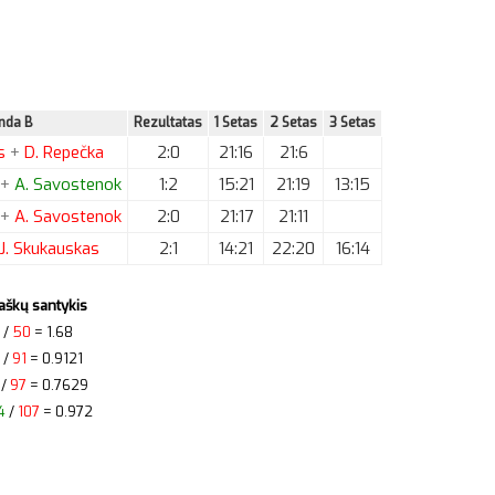
nda B
Rezultatas
1 Setas
2 Setas
3 Setas
s
+
D.
Repečka
2:0
21:16
21:6
+
A.
Savostenok
1:2
15:21
21:19
13:15
+
A.
Savostenok
2:0
21:17
21:11
J.
Skukauskas
2:1
14:21
22:20
16:14
aškų santykis
/
50
= 1.68
/
91
= 0.9121
/
97
= 0.7629
4
/
107
= 0.972