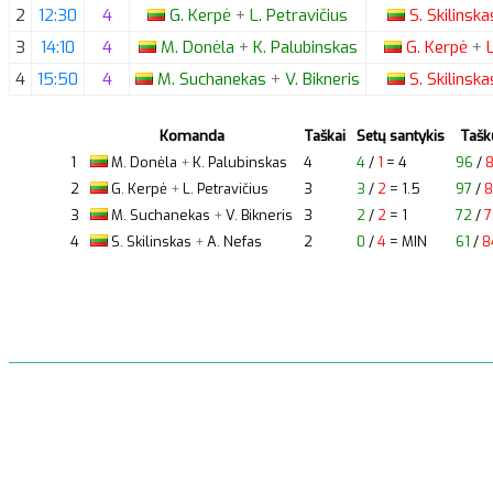
2
12:30
4
G.
Kerpė
+
L.
Petravičius
S.
Skilinsk
3
14:10
4
M.
Donėla
+
K.
Palubinskas
G.
Kerpė
+
L
4
15:50
4
M.
Suchanekas
+
V.
Bikneris
S.
Skilinsk
Komanda
Taškai
Setų santykis
Tašk
1
M.
Donėla
+
K.
Palubinskas
4
4
/
1
= 4
96
/
2
G.
Kerpė
+
L.
Petravičius
3
3
/
2
= 1.5
97
/
3
M.
Suchanekas
+
V.
Bikneris
3
2
/
2
= 1
72
/
7
4
S.
Skilinskas
+
A.
Nefas
2
0
/
4
= MIN
61
/
8