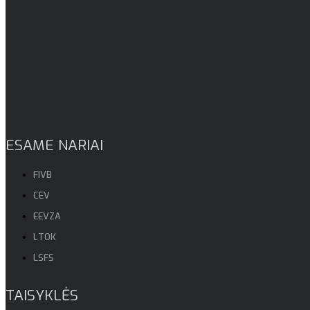
ESAME NARIAI
FIVB
CEV
EEVZA
LTOK
LSFS
TAISYKLĖS