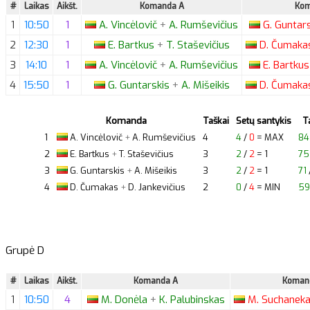
#
Laikas
Aikšt.
Komanda A
Kom
1
10:50
1
A.
Vincėlovič
+
A.
Rumševičius
G.
Guntar
2
12:30
1
E.
Bartkus
+
T.
Staševičius
D.
Čumaka
3
14:10
1
A.
Vincėlovič
+
A.
Rumševičius
E.
Bartku
4
15:50
1
G.
Guntarskis
+
A.
Mišeikis
D.
Čumaka
Komanda
Taškai
Setų santykis
T
1
A.
Vincėlovič
+
A.
Rumševičius
4
4
/
0
= MAX
84
2
E.
Bartkus
+
T.
Staševičius
3
2
/
2
= 1
75
3
G.
Guntarskis
+
A.
Mišeikis
3
2
/
2
= 1
71
4
D.
Čumakas
+
D.
Jankevičius
2
0
/
4
= MIN
59
Grupė D
#
Laikas
Aikšt.
Komanda A
Koman
1
10:50
4
M.
Donėla
+
K.
Palubinskas
M.
Suchanek