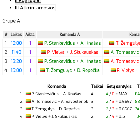
II Pogrupiai
III Atkrintamosios
Grupė A
#
Laikas
Aikšt.
Komanda A
Koma
1
10:00
1
P.
Stankevičius
+
A.
Knašas
T.
Žemguly
2
11:40
1
P.
Vielys
+
J.
Skukauskas
A.
Tomasevic
3
13:20
1
P.
Stankevičius
+
A.
Knašas
A.
Tomasevic
4
15:00
1
T.
Žemgulys
+
D.
Repečka
P.
Vielys
+
Komanda
Taškai
Setų santykis
T
1
P.
Stankevičius
+
A.
Knašas
4
4
/
0
= MAX
84
2
A.
Tomasevic
+
A.
Savostenok
3
2
/
3
= 0.6667
83
3
T.
Žemgulys
+
D.
Repečka
3
2
/
3
= 0.6667
74
4
P.
Vielys
+
J.
Skukauskas
2
2
/
4
= 0.5
10