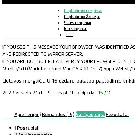
Paplūdimio renginiai
Paplūdimio Žaidėjai
Salės renginiai
Kiti renginiai
LTF
IF YOU SEE THIS MESSAGE YOUR BROWSER WAS IDENTIFIED A
AND REDIRECTED TO MIRROR SERVER.
IF YOU ARE NOT BOT PLEASE VERIFY YOUR BROWSER IDENTIFI
Mozilla/5.0 (Macintosh; Intel Mac OS X 10_15_7) AppleWebKit/5
Lietuvos mergaičių U-16 uždarų patalpų paplūdimio tinklin
2023 Vasario 24 d.;
Šilutės pl. 48, Klaipėda
15
/ 16
Apie renginį
Komandos (15)
Varžybų eiga
Rezultatai
I Pogrupiai