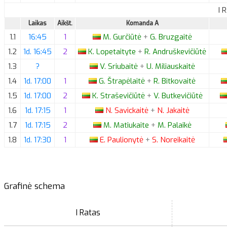
I 
Laikas
Aikšt.
Komanda A
1.1
16:45
1
M.
Gurčiūtė
+
G.
Bruzgaitė
1.2
1d. 16:45
2
K.
Lopetaityte
+
R.
Andruškevičiūtė
1.3
?
V.
Sriubaitė
+
U.
Miliauskaitė
1.4
1d. 17:00
1
G.
Štrapėlaitė
+
R.
Bitkovaitė
1.5
1d. 17:00
2
K.
Straševičiūtė
+
V.
Butkevičiūtė
1.6
1d. 17:15
1
N.
Savickaitė
+
N.
Jakaitė
1.7
1d. 17:15
2
M.
Matiukaite
+
M.
Palaikė
1.8
1d. 17:30
1
E.
Paulionytė
+
S.
Noreikaitė
Grafinė schema
I Ratas