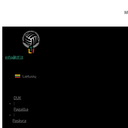
M
info@ltf.lt
Lietuvių
DUK
|
Pagalba
|
Paskyra