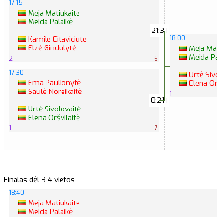
17:15
Meja Matiukaite
Meida Palaikė
21:3
|
18:00
Kamile Eitaviciute
Elzė Gindulytė
Meja Mat
Meida Pa
2
6
17:30
Urtė Siv
Ema Paulionytė
Elena Or
Saulė Noreikaitė
1
0:21
|
Urtė Sivolovaitė
Elena Oršvilaitė
1
7
Finalas dėl 3-4 vietos
18:40
Meja Matiukaite
Meida Palaikė