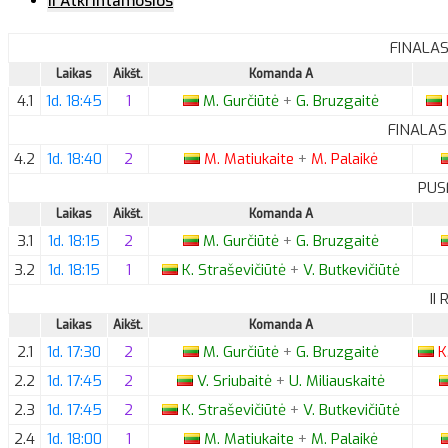
II Atkrintamosios
FINALAS 
Laikas
Aikšt.
Komanda A
4.1
1d. 18:45
1
M.
Gurčiūtė
+
G.
Bruzgaitė
FINALAS 
4.2
1d. 18:40
2
M.
Matiukaite
+
M.
Palaikė
PUS
Laikas
Aikšt.
Komanda A
3.1
1d. 18:15
2
M.
Gurčiūtė
+
G.
Bruzgaitė
3.2
1d. 18:15
1
K.
Straševičiūtė
+
V.
Butkevičiūtė
II
Laikas
Aikšt.
Komanda A
2.1
1d. 17:30
2
M.
Gurčiūtė
+
G.
Bruzgaitė
K
2.2
1d. 17:45
2
V.
Sriubaitė
+
U.
Miliauskaitė
2.3
1d. 17:45
2
K.
Straševičiūtė
+
V.
Butkevičiūtė
2.4
1d. 18:00
1
M.
Matiukaite
+
M.
Palaikė