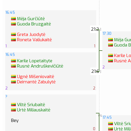
16:45
Mėja Gurčiūtė
Guoda Bruzgaitė
21:2
|
17:30
Greta Juodytė
Mėja Gur
Roneta Valiukaitė
Guoda B
1
1
16:45
Karile L
Rusnė An
Karile Lopetaityte
Rusnė Andruškevičiūtė
2
21:6
|
Ugnė Mišeniovaitė
Deimantė Zabulytė
2
2
?
Viltė Sriubaitė
Urtė Miliauskaitė
vs
17:45
Bey
Viltė Sri
Urtė Mil
0