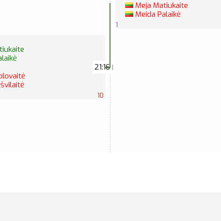
Meja Matiukaite
Meida Palaikė
1
iukaite
laikė
21:16
|
olovaitė
švilaitė
10