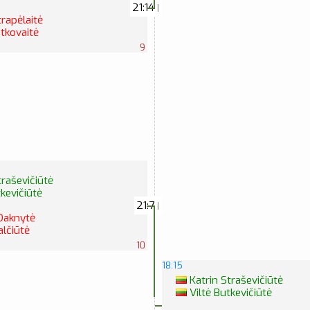
21:14
|
rapėlaitė
itkovaitė
9
traševičiūtė
kevičiūtė
21:7
|
Daknytė
alčiūtė
10
18:15
Katrin Straševičiūtė
Viltė Butkevičiūtė