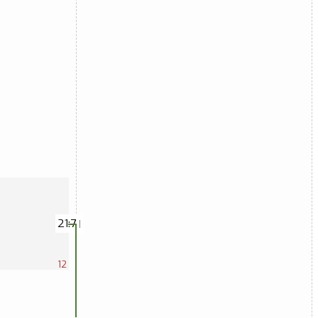
21:7
|
12