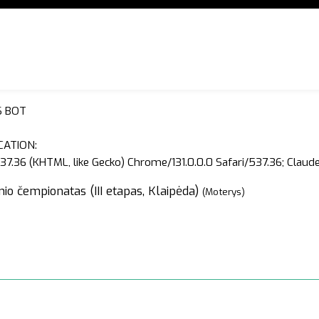
S BOT
CATION:
37.36 (KHTML, like Gecko) Chrome/131.0.0.0 Safari/537.36; Clau
io čempionatas (III etapas, Klaipėda)
(Moterys)