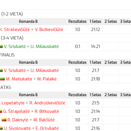
(1-2 VIETA)
Komanda B
Rezultatas
1 Setas
2 Setas
3 Seta
K.
Straševičiūtė
+
V.
Butkevičiūtė
1:0
21:12
(3-4 VIETA)
V.
Sriubaitė
+
U.
Miliauskaitė
0:1
14:21
FINALIS
Komanda B
Rezultatas
1 Setas
2 Setas
3 Seta
V.
Sriubaitė
+
U.
Miliauskaitė
1:0
21:7
M.
Matiukaite
+
M.
Palaikė
1:0
21:18
 RATAS
Komanda B
Rezultatas
1 Setas
2 Setas
3 Seta
.
Lopetaityte
+
R.
Andruškevičiūtė
1:0
21:5
G.
Štrapėlaitė
+
R.
Bitkovaitė
1:0
21:14
R.
Daknytė
+
M.
Balčiūtė
1:0
21:7
U.
Sivolovaitė
+
E.
Oršvilaitė
1:0
21:16