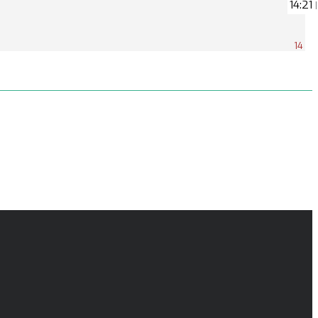
14:21
|
14