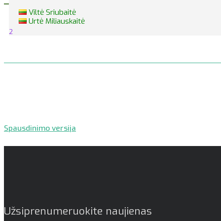
Viltė Sriubaitė
Urtė Miliauskaitė
2
Spausdinimo versija
Užsiprenumeruokite naujienas