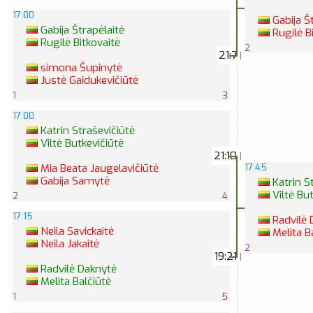
17:00
Gabija Št
Gabija Štrapėlaitė
Rugilė B
Rugilė Bitkovaitė
2
21:7
|
simona Šupinytė
Justė Gaidukevičiūtė
1
3
17:00
Katrin Straševičiūtė
Viltė Butkevičiūtė
21:10
|
17:45
Mia Beata Jaugelavičiūtė
Gabija Samytė
Katrin S
Viltė But
2
4
17:15
Radvilė 
Neila Savickaitė
Melita B
Neila Jakaitė
2
19:21
|
Radvilė Daknytė
Melita Balčiūtė
1
5