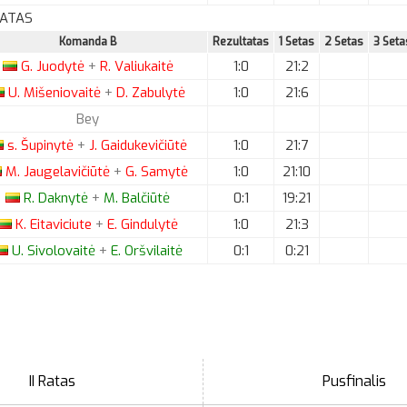
RATAS
Komanda B
Rezultatas
1 Setas
2 Setas
3 Seta
G.
Juodytė
+
R.
Valiukaitė
1:0
21:2
U.
Mišeniovaitė
+
D.
Zabulytė
1:0
21:6
Bey
s.
Šupinytė
+
J.
Gaidukevičiūtė
1:0
21:7
M.
Jaugelavičiūtė
+
G.
Samytė
1:0
21:10
R.
Daknytė
+
M.
Balčiūtė
0:1
19:21
K.
Eitaviciute
+
E.
Gindulytė
1:0
21:3
U.
Sivolovaitė
+
E.
Oršvilaitė
0:1
0:21
II Ratas
Pusfinalis