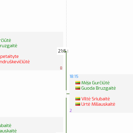
čiūtė
ruzgaitė
21:5
|
opetaityte
druškevičiūtė
8
18:15
Mėja Gurčiūtė
Guoda Bruzgaitė
Viltė Sriubaitė
Urtė Miliauskaitė
2
ubaitė
iauskaitė