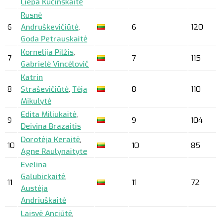
Liepa Kučinskaitė
Rusnė
6
Andruškevičiūtė
,
6
120
Goda Petrauskaitė
Kornelija Pilžis
,
7
7
115
Gabrielė Vincėlovič
Katrin
8
Straševičiūtė
,
Tėja
8
110
Mikulytė
Edita Miliukaitė
,
9
9
104
Deivina Brazaitis
Dorotėja Keraitė
,
10
10
85
Agne Raulynaityte
Evelina
Galubickaitė
,
11
11
72
Austėja
Andriuškaitė
Laisvė Anciūtė
,