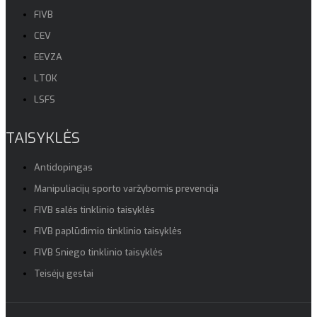
FIVB
CEV
EEVZA
LTOK
LSFS
TAISYKLĖS
Antidopingas
Manipuliacijų sporto varžybomis prevencija
FIVB salės tinklinio taisyklės
FIVB paplūdimio tinklinio taisyklės
FIVB Sniego tinklinio taisyklės
Teisėjų gestai