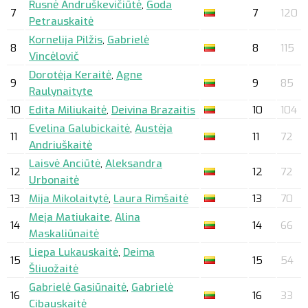
Rusnė Andruškevičiūtė
,
Goda
7
7
120
Petrauskaitė
Kornelija Pilžis
,
Gabrielė
8
8
115
Vincėlovič
Dorotėja Keraitė
,
Agne
9
9
85
Raulynaityte
10
Edita Miliukaitė
,
Deivina Brazaitis
10
104
Evelina Galubickaitė
,
Austėja
11
11
72
Andriuškaitė
Laisvė Anciūtė
,
Aleksandra
12
12
72
Urbonaitė
13
Mija Mikolaitytė
,
Laura Rimšaitė
13
70
Meja Matiukaite
,
Alina
14
14
66
Maskaliūnaitė
Liepa Lukauskaitė
,
Deima
15
15
54
Šliuožaitė
Gabrielė Gasiūnaitė
,
Gabrielė
16
16
33
Cibauskaitė