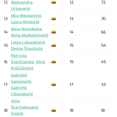
12
Aleksandra
12
72
Urbonaitė
Mija Mikolaitytė
,
13
13
70
Laura Rimšaitė
Meja Matiukaite
,
14
14
66
Alina Maskaliūnaitė
Liepa Lukauskaitė
,
15
15
54
Deima Šliuožaitė
Patricija
16
Švenčionytė
,
Vilnė
15
45
Kriščiūnaitė
Gabrielė
Gasiūnaitė
,
17
17
33
Gabrielė
Cibauskaitė
Viltė
Ščerbakovaitė
,
18
18
18
Smiltė