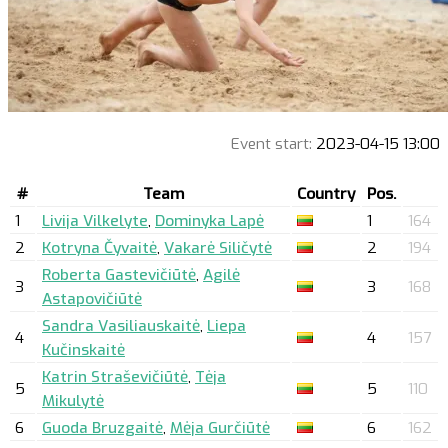
Event start:
2023-04-15 13:00
#
Team
Country
Pos.
1
Livija Vilkelyte
,
Dominyka Lapė
1
164
2
Kotryna Čyvaitė
,
Vakarė Siličytė
2
194
Roberta Gastevičiūtė
,
Agilė
3
3
168
Astapovičiūtė
Sandra Vasiliauskaitė
,
Liepa
4
4
157
Kučinskaitė
Katrin Straševičiūtė
,
Tėja
5
5
110
Mikulytė
6
Guoda Bruzgaitė
,
Mėja Gurčiūtė
6
162