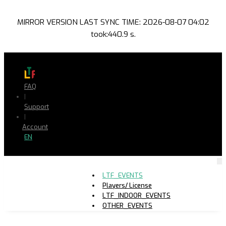
MIRROR VERSION LAST SYNC TIME: 2026-08-07 04:02
took:440.9 s.
FAQ
|
Support
|
Account
EN
LTF_EVENTS
Players/ License
LTF_INDOOR_EVENTS
OTHER_EVENTS