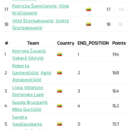
Patricija Švenčionytė
,
Vilnė
17
17
45
Kriščiūnaitė
Viltė Ščerbakovaitė
,
Smiltė
18
18
18
Ščerbakovaitė
#
Team
Country
END_POSITION
Points
Kotryna Čyvaitė
,
1
1
194
Vakarė Siličytė
Roberta
2
Gastevičiūtė
,
Agilė
2
168
Astapovičiūtė
Livija Vilkelyte
,
3
3
164
Dominyka Lapė
Guoda Bruzgaitė
,
4
4
162
Mėja Gurčiūtė
Sandra
5
Vasiliauskaitė
,
5
157