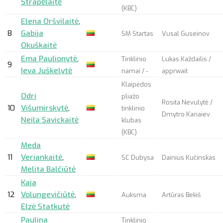
Štrapėlaitė
(KBC)
Elena Oršvilaitė
,
8
Gabija
SM Startas
Vusal Guseinov
Okuškaitė
Ema Paulionytė
,
Tinklinio
Lukas Každailis /
9
Ieva Juškelytė
namai / -
apprwait
Klaipėdos
Odri
pliažo
Rosita Nevulytė /
10
Višumirskytė
,
tinklinio
Dmytro Kanaiev
Neila Savickaitė
klubas
(KBC)
Meda
11
Veriankaitė
,
SC Dubysa
Dainius Kučinskas
Melita Balčiūtė
Kaja
12
Volungevičiūtė
,
Auksma
Artūras Bekiš
Elzė Statkutė
Paulina
Tinklinio