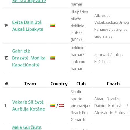
Šerstabojevaitė
namai
Klaipėdos
Albredas
pliažo
Evita Dainiūtė
,
Vidzikauskas/Dmytr
18
tinklinio
Auksė Lipskytė
Kanaiev / Laurynas
klubas
Gedminas
(KBC) / -
tinklinio
Gabrielė
namai /
apprwait
/ Lukas
19
Brazytė
,
Monika
Tinklinio
Každailis
Kapačiūnaitė
namai
#
Team
Country
Club
Coach
Šiauliu
sporto
Aigars Birzulis,
Vakarė Siličytė
,
1
/
gimnazija /
Dainius Kučinskas /
Aurēlija Kotāne
Beach Box
Aleksandrs Solovej
Gepardi
Mėja Gurčiūtė
,