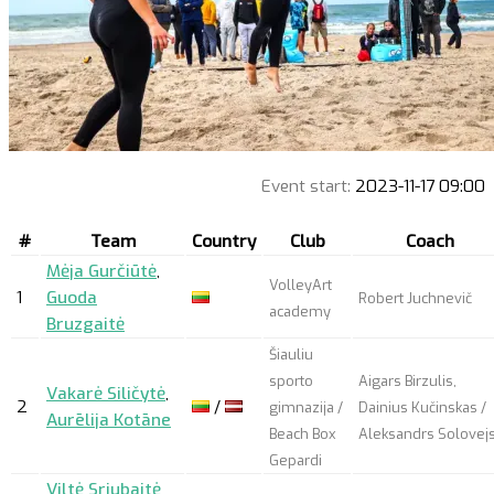
Event start:
2023-11-17 09:00
#
Team
Country
Club
Coach
Mėja Gurčiūtė
,
VolleyArt
1
Guoda
Robert Juchnevič
academy
Bruzgaitė
Šiauliu
sporto
Aigars Birzulis,
Vakarė Siličytė
,
2
/
gimnazija /
Dainius Kučinskas /
Aurēlija Kotāne
Beach Box
Aleksandrs Solovej
Gepardi
Viltė Sriubaitė
,