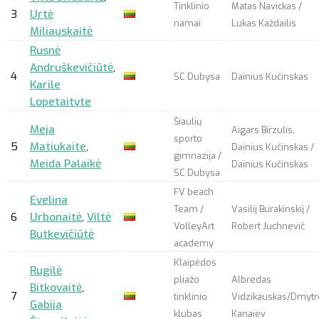
Tinklinio
Matas Navickas /
3
Urtė
namai
Lukas Každailis
Miliauskaitė
Rusnė
Andruškevičiūtė
,
4
SC Dubysa
Dainius Kučinskas
Karile
Lopetaityte
Šiaulių
Meja
Aigars Birzulis,
sporto
5
Matiukaite
,
Dainius Kučinskas /
gimnazija /
Meida Palaikė
Dainius Kučinskas
SC Dubysa
FV beach
Evelina
Team /
Vasilij Burakinskij /
6
Urbonaitė
,
Viltė
VolleyArt
Robert Juchnevič
Butkevičiūtė
academy
Klaipėdos
Rugilė
pliažo
Albredas
Bitkovaitė
,
7
tinklinio
Vidzikauskas/Dmytr
Gabija
klubas
Kanaiev