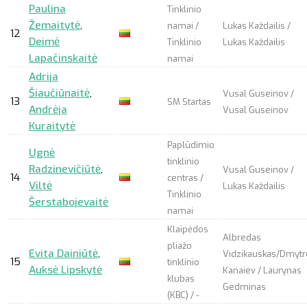
Paulina
Tinklinio
Žemaitytė
,
namai /
Lukas Každailis /
12
Deimė
Tinklinio
Lukas Každailis
Lapačinskaitė
namai
Adrija
Šiaučiūnaitė
,
Vusal Guseinov /
13
SM Startas
Andrėja
Vusal Guseinov
Kuraitytė
Paplūdimio
Ugnė
tinklinio
Radzinevičiūtė
,
Vusal Guseinov /
14
centras /
Viltė
Lukas Každailis
Tinklinio
Šerstabojevaitė
namai
Klaipėdos
Albredas
pliažo
Evita Dainiūtė
,
Vidzikauskas/Dmytr
15
tinklinio
Auksė Lipskytė
Kanaiev / Laurynas
klubas
Gedminas
(KBC) / -