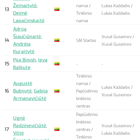
Žemaitytė
,
namai /
Lukas Každailis /
13
Deimė
Tinklinio
Lukas Každailis
Lapačinskaitė
namai
Adrija
Šiaučiūnaitė
,
Vusal Guseinov /
14
SM Startas
Andrėja
Vusal Guseinov
Kuraitytė
Pija Binish
,
Ieva
15
-
-
Balkute
Tinklinio
Augustė
namai /
Lukas Každailis /
16
Bubnytė
,
Gabija
Paplūdimio
Vusal Guseinov
Armanavičiūtė
tinklinio
centras
Paplūdimio
Ugnė
tinklinio
Radzinevičiūtė
,
Vusal Guseinov /
17
centras /
Viltė
Lukas Každailis
Tinklinio