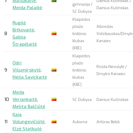
7
Matiukaite
,
Dainius Kučinskas /
gimnazija /
Meida Palaikė
Dainius Kučinskas
SC Dubysa
Klaipėdos
Rugilė
pliažo
Albredas
Bitkovaitė
,
8
tinklinio
Vidzikauskas/Dmytr
Gabija
klubas
Kanaiev
Štrapėlaitė
(KBC)
Klaipėdos
Odri
pliažo
Rosita Nevulytė /
9
Višumirskytė
,
tinklinio
Dmytro Kanaiev
Neila Savickaitė
klubas
(KBC)
Meda
10
Veriankaitė
,
SC Dubysa
Dainius Kučinskas
Melita Balčiūtė
Kaja
11
Volungevičiūtė
,
Auksma
Artūras Bekiš
Elzė Statkutė