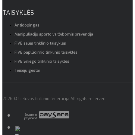
TAISYKLĖS
Antidopingas
Manipuliacijų sporto varžybomis prevencija
FIVB salės tinklinio taisyklės
FIVB paplūdimio tinklinio taisyklės
FIVB Sniego tinklinio taisyklės
Teisėjų gestai
2026 © Lietuvos tinklinio federacija All rights reserved
Securem
payment