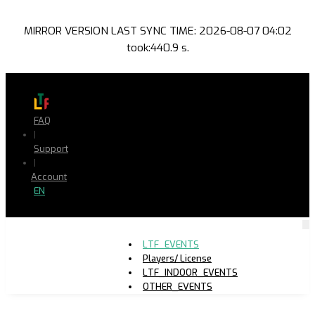
MIRROR VERSION LAST SYNC TIME: 2026-08-07 04:02
took:440.9 s.
FAQ
|
Support
|
Account
EN
LTF_EVENTS
Players/ License
LTF_INDOOR_EVENTS
OTHER_EVENTS