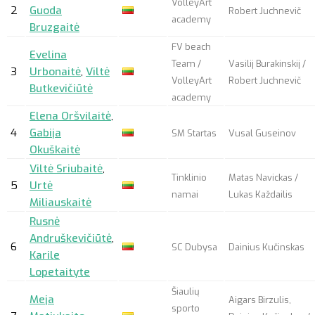
VolleyArt
2
Guoda
Robert Juchnevič
academy
Bruzgaitė
FV beach
Evelina
Team /
Vasilij Burakinskij /
3
Urbonaitė
,
Viltė
VolleyArt
Robert Juchnevič
Butkevičiūtė
academy
Elena Oršvilaitė
,
4
Gabija
SM Startas
Vusal Guseinov
Okuškaitė
Viltė Sriubaitė
,
Tinklinio
Matas Navickas /
5
Urtė
namai
Lukas Každailis
Miliauskaitė
Rusnė
Andruškevičiūtė
,
6
SC Dubysa
Dainius Kučinskas
Karile
Lopetaityte
Šiaulių
Meja
Aigars Birzulis,
sporto