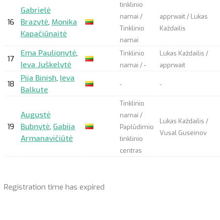
tinklinio
Gabrielė
namai /
apprwait
/ Lukas
16
Brazytė
,
Monika
Tinklinio
Každailis
Kapačiūnaitė
namai
Ema Paulionytė
,
Tinklinio
Lukas Každailis /
17
Ieva Juškelytė
namai / -
apprwait
Pija Binish
,
Ieva
18
-
-
Balkute
Tinklinio
Augustė
namai /
Lukas Každailis /
19
Bubnytė
,
Gabija
Paplūdimio
Vusal Guseinov
Armanavičiūtė
tinklinio
centras
Registration time has expired