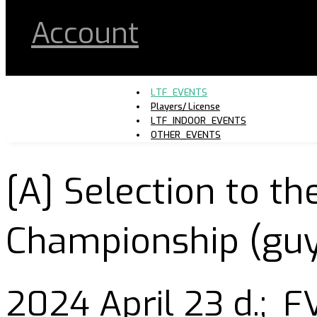
Account
LTF_EVENTS
Players/ License
LTF_INDOOR_EVENTS
OTHER_EVENTS
[A] Selection to t
Championship (guys
2024 April 23 d.;
FV