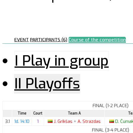
EVENT
PARTICIPANTS (6)
Course of the competition
I Play in group
II Playoffs
FINAL (1-2 PLACE)
Time
Court
Team A
Te
3.1
1d. 14:10
1
J.
Grikšas
+
A.
Strazdas
D.
Čuma
FINAL (3-4 PLACE)