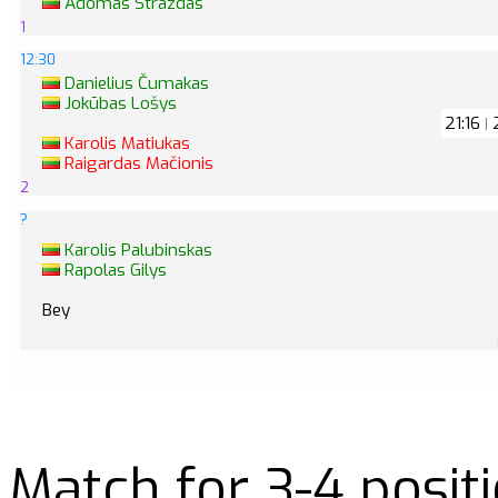
Adomas Strazdas
1
12:30
Danielius Čumakas
Jokūbas Lošys
21:16
2
|
Karolis Matiukas
Raigardas Mačionis
2
?
Karolis Palubinskas
Rapolas Gilys
Bey
Match for 3-4 posit