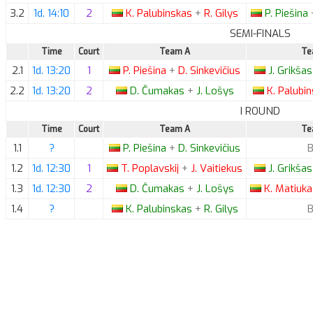
3.2
1d. 14:10
2
K.
Palubinskas
+
R.
Gilys
P.
Piešina
SEMI-FINALS
Time
Court
Team A
Te
2.1
1d. 13:20
1
P.
Piešina
+
D.
Sinkevičius
J.
Grikša
2.2
1d. 13:20
2
D.
Čumakas
+
J.
Lošys
K.
Palubi
I ROUND
Time
Court
Team A
Te
1.1
?
P.
Piešina
+
D.
Sinkevičius
1.2
1d. 12:30
1
T.
Poplavskij
+
J.
Vaitiekus
J.
Grikša
1.3
1d. 12:30
2
D.
Čumakas
+
J.
Lošys
K.
Matiuk
1.4
?
K.
Palubinskas
+
R.
Gilys