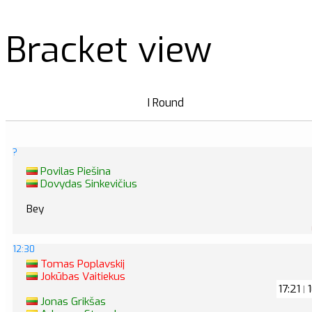
Bracket view
I Round
?
Povilas Piešina
Dovydas Sinkevičius
Bey
12:30
Tomas Poplavskij
Jokūbas Vaitiekus
17:21
1
|
Jonas Grikšas