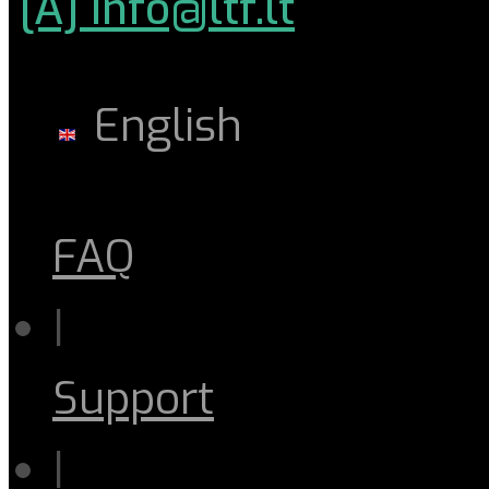
[A] info@ltf.lt
English
FAQ
|
Support
|