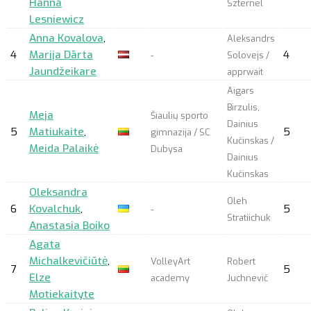
Hanna
Szternel
Lesniewicz
Anna Kovalova
,
Aleksandrs
4
Marija Dārta
4
-
Solovejs /
Jaundžeikare
apprwait
Aigars
Birzulis,
Meja
Šiaulių sporto
Dainius
5
Matiukaite
,
5
gimnazija / SC
Kučinskas /
Meida Palaikė
Dubysa
Dainius
Kučinskas
Oleksandra
Oleh
6
Kovalchuk
,
5
-
Stratiichuk
Anastasia Boiko
Agata
Michalkevičiūtė
,
VolleyArt
Robert
7
5
Elze
academy
Juchnevič
Motiekaityte