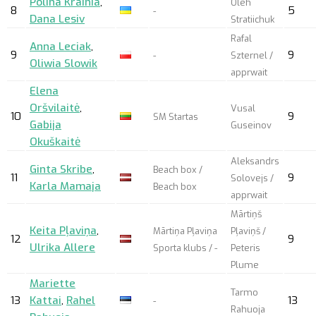
Polina Krainia
,
Oleh
8
5
-
Dana Lesiv
Stratiichuk
Rafal
Anna Leciak
,
9
9
-
Szternel /
Oliwia Slowik
apprwait
Elena
Oršvilaitė
,
Vusal
10
9
SM Startas
Gabija
Guseinov
Okuškaitė
Aleksandrs
Ginta Skribe
,
Beach box /
11
9
Solovejs /
Karla Mamaja
Beach box
apprwait
Mārtiņš
Keita Pļaviņa
,
Mārtiņa Pļaviņa
Pļaviņš /
12
9
Ulrika Allere
Sporta klubs / -
Peteris
Plume
Mariette
Tarmo
13
Kattai
,
Rahel
13
-
Rahuoja