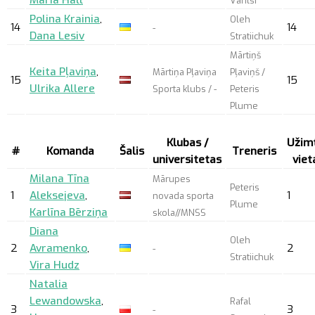
Maria Hall
Vantsi
Polina Krainia
,
Oleh
14
14
-
Dana Lesiv
Stratiichuk
Mārtiņš
Keita Pļaviņa
,
Mārtiņa Pļaviņa
Pļaviņš /
15
15
Ulrika Allere
Sporta klubs / -
Peteris
Plume
Klubas /
Užim
#
Komanda
Šalis
Treneris
universitetas
viet
Milana Tīna
Mārupes
Peteris
1
Aleksejeva
,
1
novada sporta
Plume
Karlīna Bērziņa
skola//MNSS
Diana
Oleh
2
Avramenko
,
2
-
Stratiichuk
Vira Hudz
Natalia
Lewandowska
,
Rafal
3
3
-