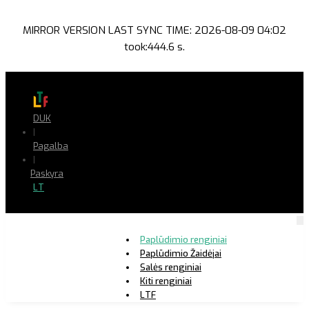
MIRROR VERSION LAST SYNC TIME: 2026-08-09 04:02
took:444.6 s.
DUK
|
Pagalba
|
Paskyra
LT
Paplūdimio renginiai
Paplūdimio Žaidėjai
Salės renginiai
Kiti renginiai
LTF