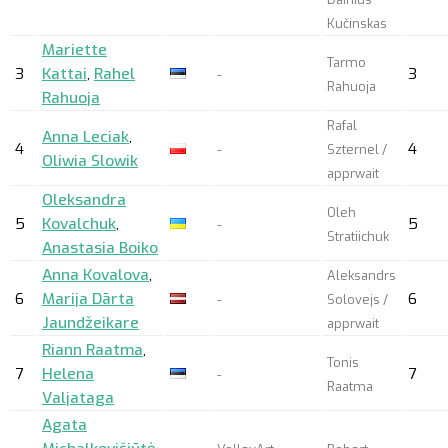
Kučinskas
Mariette
Tarmo
3
Kattai
,
Rahel
3
-
Rahuoja
Rahuoja
Rafal
Anna Leciak
,
4
4
-
Szternel /
Oliwia Slowik
apprwait
Oleksandra
Oleh
5
Kovalchuk
,
5
-
Stratiichuk
Anastasia Boiko
Anna Kovalova
,
Aleksandrs
6
Marija Dārta
6
-
Solovejs /
Jaundžeikare
apprwait
Riann Raatma
,
Tonis
7
Helena
7
-
Raatma
Valjataga
Agata