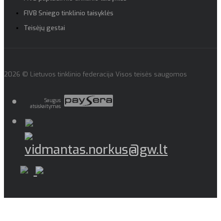
FIVB Sniego tinklinio taisyklės
Teisėjų gestai
2026 © Lietuvos tinklinio federacija Visos teisės saugomos
Saugus
atsiskaitymas