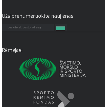
Užsiprenumeruokite naujienas
Rėmėjas: