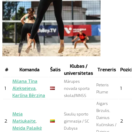
Klubas /
#
Komanda
Šalis
Treneris
Pozic
universitetas
Milana Tīna
Mārupes
Peteris
1
Aleksejeva
,
1
novada sporta
Plume
Karlīna Bērziņa
skola//MNSS
Aigars
Birzulis,
Meja
Šiaulių sporto
Dainius
2
Matiukaite
,
2
gimnazija / SC
Kučinskas /
Meida Palaikė
Dubysa
Dainius