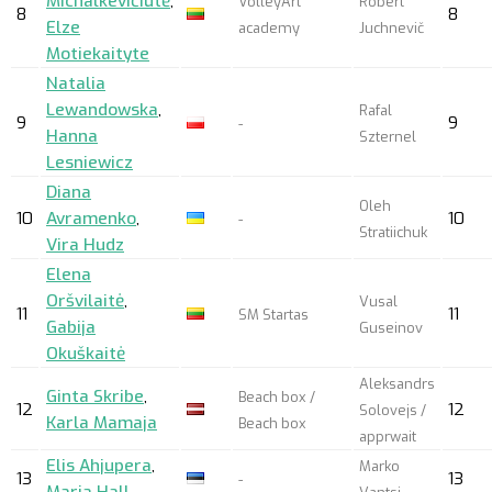
Michalkevičiūtė
,
VolleyArt
Robert
8
8
Elze
academy
Juchnevič
Motiekaityte
Natalia
Lewandowska
,
Rafal
9
9
-
Hanna
Szternel
Lesniewicz
Diana
Oleh
10
Avramenko
,
10
-
Stratiichuk
Vira Hudz
Elena
Oršvilaitė
,
Vusal
11
11
SM Startas
Gabija
Guseinov
Okuškaitė
Aleksandrs
Ginta Skribe
,
Beach box /
12
12
Solovejs /
Karla Mamaja
Beach box
apprwait
Elis Ahjupera
,
Marko
13
13
-