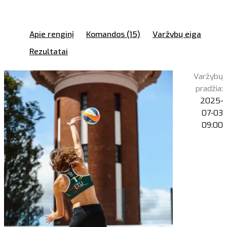
Apie renginį
Komandos (15)
Varžybų eiga
Rezultatai
Varžybų
pradžia:
2025-
07-03
09:00