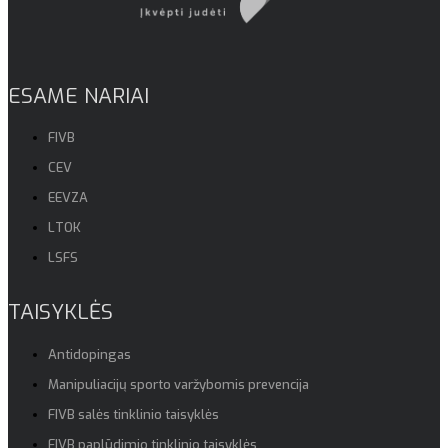
ESAME NARIAI
FIVB
CEV
EEVZA
LTOK
LSFS
TAISYKLĖS
Antidopingas
Manipuliacijų sporto varžybomis prevencija
FIVB salės tinklinio taisyklės
FIVB paplūdimio tinklinio taisyklės