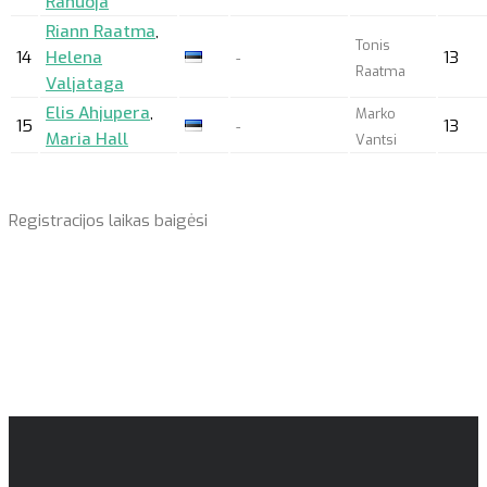
Rahuoja
Riann Raatma
,
Tonis
14
Helena
13
-
Raatma
Valjataga
Elis Ahjupera
,
Marko
15
13
-
Maria Hall
Vantsi
Registracijos laikas baigėsi