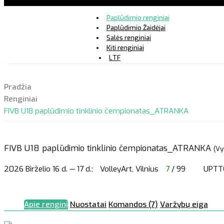
Paplūdimio renginiai
Paplūdimio Žaidėjai
Salės renginiai
Kiti renginiai
LTF
Pradžia
Renginiai
FIVB U18 paplūdimio tinklinio čempionatas_ATRANKA
FIVB U18 paplūdimio tinklinio čempionatas_ATRANKA
(Vy
2026 Birželio 16 d. — 17 d.;
VolleyArt, Vilnius
7
/ 99
UPTT
Apie renginį
Nuostatai
Komandos (7)
Varžybų eiga