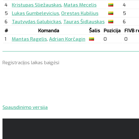
4
Kristupas Sliežauskas
,
Matas Mecelis
4
5
Lukas Gumbelevicius
,
Orestas Kubilius
5
6
Tautvydas Galubickas
,
Tauras Šidlauskas
6
#
Komanda
Šalis
Pozicija
FIVB re
1
Mantas Ragelis
,
Adrian Korčagin
0
0
Registracijos laikas baigėsi
Spausdinimo versija