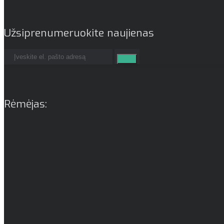
Užsiprenumeruokite naujienas
Rėmėjas: