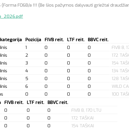
a F068/a !!! (Be šios pažymos dalyvauti griežtai draudžiam
p_2026.pdf
 kategorija
Pozicija
FIVB reit.
LTF reit.
BBVC reit.
inis
1
0
0
0
FIVB 8, 
inis
2
0
0
0
172 TAŠ
inis
3
0
0
0
154 TAŠ
inis
4
0
0
0
134 TAŠ
inis
5
0
0
0
128 TAŠ
inis
6
0
0
0
WILD CA
as
0
0
0
0
100 TAŠ
a
FIVB reit.
LTF reit.
BBVC reit.
0
0
0
FIVB 8, 170 LTU
0
0
0
172 TAŠKAI
0
0
0
154 TAŠKAI