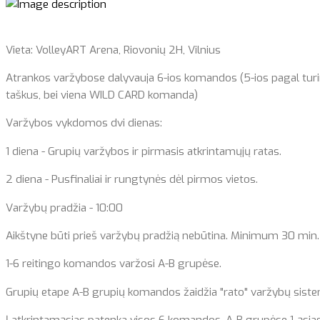
Vieta: VolleyART Arena, Riovonių 2H, Vilnius
Atrankos varžybose dalyvauja 6-ios komandos (5-ios pagal turi
taškus, bei viena WILD CARD komanda)
Varžybos vykdomos dvi dienas:
1 diena - Grupių varžybos ir pirmasis atkrintamųjų ratas.
2 diena - Pusfinaliai ir rungtynės dėl pirmos vietos.
Varžybų pradžia - 10:00
Aikštyne būti prieš varžybų pradžią nebūtina. Minimum 30 min. 
1-6 reitingo komandos varžosi A-B grupėse.
Grupių etape A-B grupių komandos žaidžia "rato" varžybų sistema. 