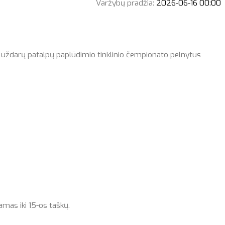
Varžybų pradžia:
2026-06-16 00:00
 uždarų patalpų paplūdimio tinklinio čempionato pelnytus
amas iki 15-os taškų.