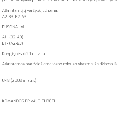
Į atkrintamąsias patenka visos 6 komandos. A-B grupėse 1-ąsia
Atkrintamųjų varžybų schema:
A2-B3, B2-A3
PUSFINALIAI
A1 - (B2-A3)
B1 - (A2-B3)
Rungtynės dėl 1-os vietos.
Atkrintamosiose žaidžiama vieno minuso sistema, žaidžiama iš dvie
U-18 (2009 ir jaun.)
KOMANDOS PRIVALO TURĖTI: