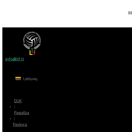
M
info@ltf.lt
Lietuvių
DUK
|
Pagalba
|
Paskyra