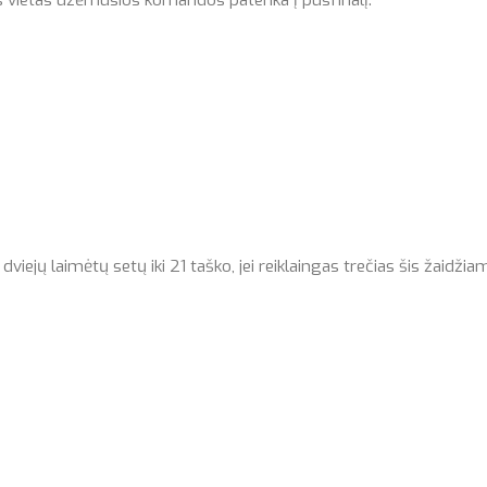
s vietas užėmusios komandos patenka į pusfinalį.
jų laimėtų setų iki 21 taško, jei reiklaingas trečias šis žaidžiam