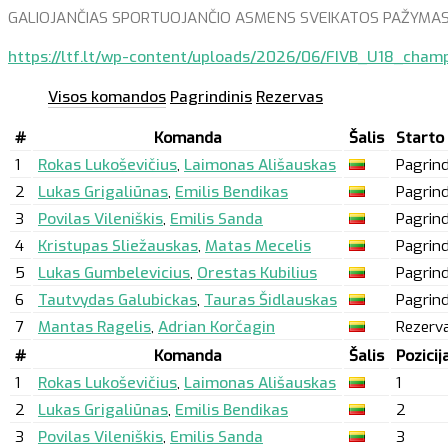
GALIOJANČIAS SPORTUOJANČIO ASMENS SVEIKATOS PAŽYMAS (Form
https://ltf.lt/wp-content/uploads/2026/06/FIVB_U18_cham
Visos komandos
Pagrindinis
Rezervas
#
Komanda
Šalis
Starto
1
Rokas Lukoševičius
,
Laimonas Ališauskas
Pagrind
2
Lukas Grigaliūnas
,
Emilis Bendikas
Pagrind
3
Povilas Vileniškis
,
Emilis Sanda
Pagrind
4
Kristupas Sliežauskas
,
Matas Mecelis
Pagrind
5
Lukas Gumbelevicius
,
Orestas Kubilius
Pagrind
6
Tautvydas Galubickas
,
Tauras Šidlauskas
Pagrind
7
Mantas Ragelis
,
Adrian Korčagin
Rezerv
#
Komanda
Šalis
Pozicij
1
Rokas Lukoševičius
,
Laimonas Ališauskas
1
2
Lukas Grigaliūnas
,
Emilis Bendikas
2
3
Povilas Vileniškis
,
Emilis Sanda
3