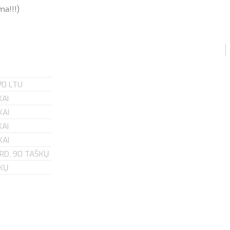
a!!!)
170 LTU
KAI
KAI
KAI
KAI
RD, 90 TAŠKŲ
KŲ