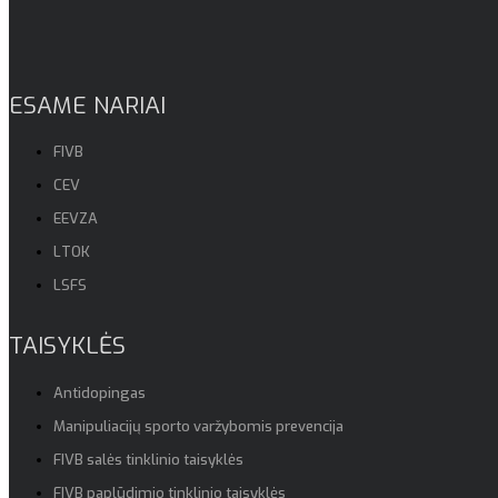
ESAME NARIAI
FIVB
CEV
EEVZA
LTOK
LSFS
TAISYKLĖS
Antidopingas
Manipuliacijų sporto varžybomis prevencija
FIVB salės tinklinio taisyklės
FIVB paplūdimio tinklinio taisyklės