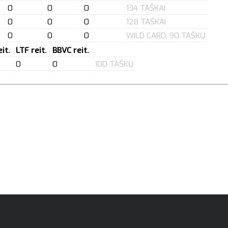
0
0
0
134 TAŠKAI
0
0
0
128 TAŠKAI
0
0
0
WILD CARD, 90 TAŠKŲ
it.
LTF reit.
BBVC reit.
0
0
100 TAŠKŲ