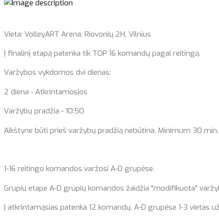
Vieta: VolleyART Arena, Riovonių 2H, Vilnius
Į finalinį etapą patenka tik TOP 16 komandų pagal reitingą.
Varžybos vykdomos dvi dienas:
2 diena - Atkrintamosios
Varžybų pradžia - 10:50
Aikštyne būti prieš varžybų pradžią nebūtina. Minimum 30 min. 
1-16 reitingo komandos varžosi A-D grupėse.
Grupių etape A-D grupių komandos žaidžia "modifikuota" varžybų s
Į atkrintamąsias patenka 12 komandų. A-D grupėse 1-3 vietas