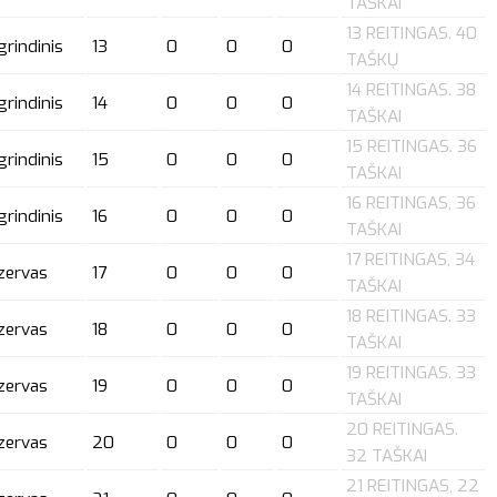
TAŠKAI
13 REITINGAS. 40
grindinis
13
0
0
0
TAŠKŲ
14 REITINGAS. 38
grindinis
14
0
0
0
TAŠKAI
15 REITINGAS. 36
grindinis
15
0
0
0
TAŠKAI
16 REITINGAS, 36
grindinis
16
0
0
0
TAŠKAI
17 REITINGAS, 34
zervas
17
0
0
0
TAŠKAI
18 REITINGAS. 33
zervas
18
0
0
0
TAŠKAI
19 REITINGAS. 33
zervas
19
0
0
0
TAŠKAI
20 REITINGAS.
zervas
20
0
0
0
32 TAŠKAI
21 REITINGAS, 22