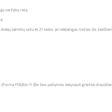
ųjų varžybų ratą.
e.
jų laimėtų setų iki 21 taško, jei reiklaingas trečias šis žaidžiam
a F068/a !!! (Be šios pažymos dalyvauti griežtai draudžiam