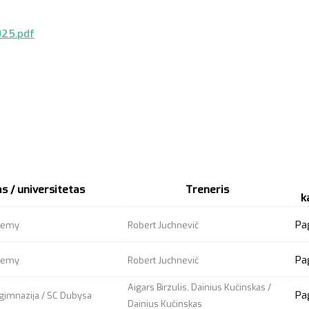
025.pdf
s / universitetas
Treneris
k
Pa
ademy
Robert Juchnevič
Pa
ademy
Robert Juchnevič
Aigars Birzulis, Dainius Kučinskas /
Pa
 gimnazija / SC Dubysa
Dainius Kučinskas