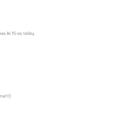
as iki 15-os taškų.
a!!!)