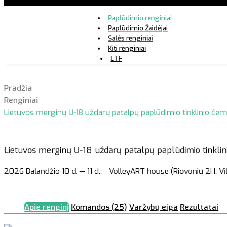
Paplūdimio renginiai
Paplūdimio Žaidėjai
Salės renginiai
Kiti renginiai
LTF
Pradžia
Renginiai
Lietuvos merginų U-18 uždarų patalpų paplūdimio tinklinio čem
Lietuvos merginų U-18 uždarų patalpų paplūdimio tinklin
2026 Balandžio 10 d. — 11 d.;
VolleyART house (Riovonių 2H, Vi
Apie renginį
Komandos (25)
Varžybų eiga
Rezultatai