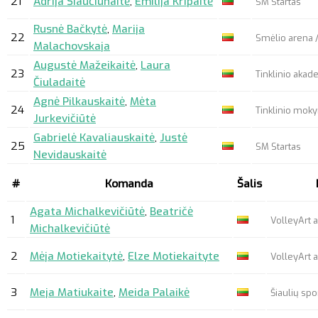
21
Adrija Šiaučiūnaitė
,
Emilija Kripaitė
SM Startas
Rusnė Bačkytė
,
Marija
22
Smėlio arena /
Malachovskaja
Augustė Mažeikaitė
,
Laura
23
Tinklinio akad
Čiuladaitė
Agnė Pilkauskaitė
,
Mėta
24
Tinklinio mok
Jurkevičiūtė
Gabrielė Kavaliauskaitė
,
Justė
25
SM Startas
Nevidauskaitė
#
Komanda
Šalis
Agata Michalkevičiūtė
,
Beatričė
1
VolleyArt
Michalkevičiūtė
2
Mėja Motiekaitytė
,
Elze Motiekaityte
VolleyArt
3
Meja Matiukaite
,
Meida Palaikė
Šiaulių sp