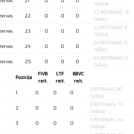
zervas
21
0
0
0
TAŠKAI
22 REITINGAS. 14
zervas
22
0
0
0
TAŠKŲ
23 REITINGAS. 8
zervas
23
0
0
0
TAŠKAI
24 REITINGAS. 0
zervas
24
0
0
0
TAŠKŲ
25 REITINGAS, 0
zervas
25
0
0
0
TAŠKŲ
FIVB
LTF
BBVC
Pozicija
reit.
reit.
reit.
1 REITINGAS. 80
1
0
0
0
TAŠKŲ
2 REITINGAS. 72
2
0
0
0
TAŠKAI
3 REITINGAS, 64
3
0
0
0
TAŠKAI