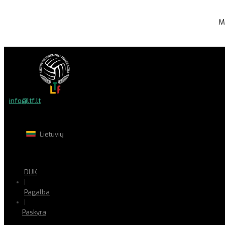
M
info@ltf.lt
Lietuvių
DUK
|
Pagalba
|
Paskyra