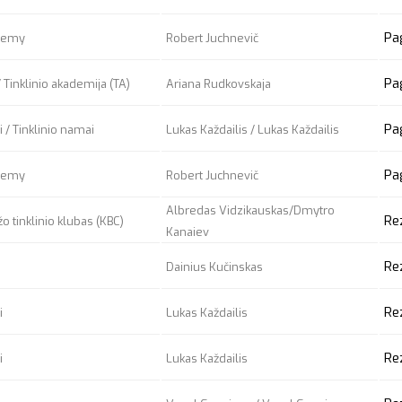
Pa
ademy
Robert Juchnevič
Pa
 Tinklinio akademija (TA)
Ariana Rudkovskaja
Pa
 / Tinklinio namai
Lukas Každailis / Lukas Každailis
Pa
ademy
Robert Juchnevič
Albredas Vidzikauskas/Dmytro
Re
o tinklinio klubas (KBC)
Kanaiev
Re
Dainius Kučinskas
Re
i
Lukas Každailis
Re
i
Lukas Každailis