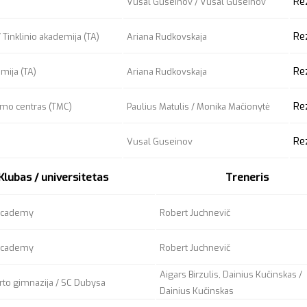
Re
Vusal Guseinov / Vusal Guseinov
Re
 Tinklinio akademija (TA)
Ariana Rudkovskaja
Re
emija (TA)
Ariana Rudkovskaja
Re
ymo centras (TMC)
Paulius Matulis / Monika Mačionytė
Re
Vusal Guseinov
Klubas / universitetas
Treneris
 academy
Robert Juchnevič
 academy
Robert Juchnevič
Aigars Birzulis, Dainius Kučinskas /
orto gimnazija / SC Dubysa
Dainius Kučinskas