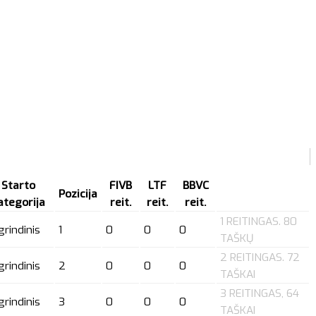
Starto
FIVB
LTF
BBVC
Pozicija
ategorija
reit.
reit.
reit.
1 REITINGAS. 80
grindinis
1
0
0
0
TAŠKŲ
2 REITINGAS. 72
grindinis
2
0
0
0
TAŠKAI
3 REITINGAS, 64
grindinis
3
0
0
0
TAŠKAI