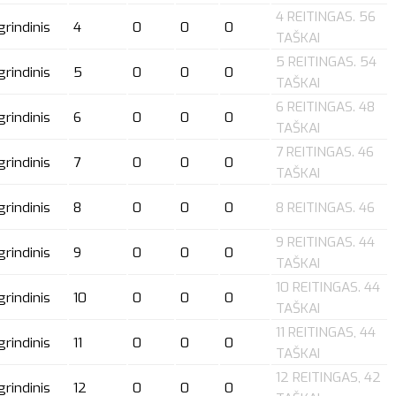
4 REITINGAS. 56
grindinis
4
0
0
0
TAŠKAI
5 REITINGAS. 54
grindinis
5
0
0
0
TAŠKAI
6 REITINGAS. 48
grindinis
6
0
0
0
TAŠKAI
7 REITINGAS. 46
grindinis
7
0
0
0
TAŠKAI
grindinis
8
0
0
0
8 REITINGAS. 46
9 REITINGAS. 44
grindinis
9
0
0
0
TAŠKAI
10 REITINGAS. 44
grindinis
10
0
0
0
TAŠKAI
11 REITINGAS, 44
grindinis
11
0
0
0
TAŠKAI
12 REITINGAS, 42
grindinis
12
0
0
0