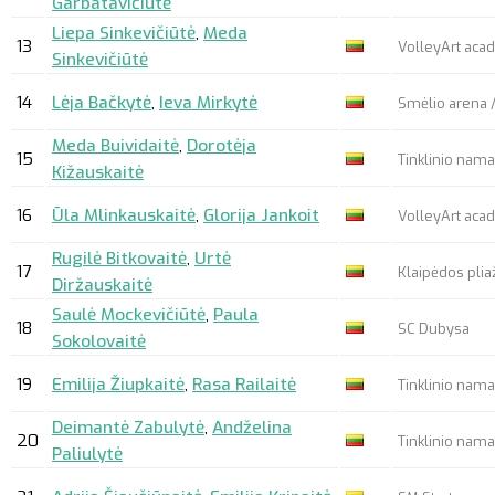
Garbatavičiūtė
Liepa Sinkevičiūtė
,
Meda
13
VolleyArt ac
Sinkevičiūtė
14
Lėja Bačkytė
,
Ieva Mirkytė
Smėlio arena /
Meda Buividaitė
,
Dorotėja
15
Tinklinio namai
Kižauskaitė
16
Ūla Mlinkauskaitė
,
Glorija Jankoit
VolleyArt ac
Rugilė Bitkovaitė
,
Urtė
17
Klaipėdos pliaž
Diržauskaitė
Saulė Mockevičiūtė
,
Paula
18
SC Dubysa
Sokolovaitė
19
Emilija Žiupkaitė
,
Rasa Railaitė
Tinklinio nama
Deimantė Zabulytė
,
Andželina
20
Tinklinio nama
Paliulytė