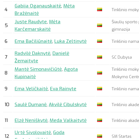
Gabija Oganauskaitė
,
Mėta
4
Tinklinio mok
Bražėnaitė
Juste Raudyte
,
Mėta
Šiaulių sporto 
5
Karčemarskaitė
gimnazija
6
Ema Bačiliūnaitė
,
Luka Zeltinytė
Tinklinio namai
Radvilė Daknytė
,
Danielė
7
SC Dubysa
Žemaityte
Mantė Simonavičiūtė
,
Agota
Tinklinio moky
8
Kupinaitė
Mokymo Cent
9
Ema Veličkaitė
,
Eva Rainyte
Tinklinio namai
10
Saulė Dumanė
,
Akvilė Cibulskytė
Tinklinio akad
11
Elzė Neniškytė
,
Meda Valkaitytė
Tinklinio akad
Urtė Sivolovaitė
,
Goda
12
SM Startas