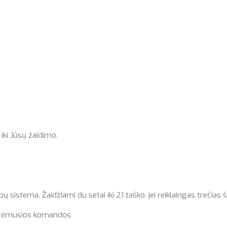
iki Jūsų žaidimo.
istema. Žaidžiami du setai iki 21 taško, jei reiklaingas trečias ši
 užėmusios komandos