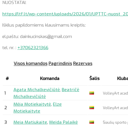
NUOSTATAI:
https://ltf.lt/wp-content/uploads/2026/01/UPTTC-nuost_2
Iškilus papildomiems klausimams kreiptis:
el.paštu: dainkucinskas@gmail.com
tel. nr. :
+37062321366
Visos komandos
Pagrindinis
Rezervas
#
Komanda
Šalis
Kluba
Agata Michalkevičiūtė
,
Beatričė
1
VolleyArt ac
Michalkevičiūtė
Mėja Motiekaitytė
,
Elze
2
VolleyArt ac
Motiekaityte
3
Meja Matiukaite
,
Meida Palaikė
Šiaulių sporto