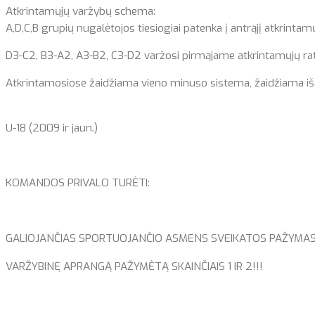
Atkrintamųjų varžybų schema:
A,D,C,B grupių nugalėtojos tiesiogiai patenka į antrąjį atkrintam
D3-C2, B3-A2, A3-B2, C3-D2 varžosi pirmąjame atkrintamųjų rat
Atkrintamosiose žaidžiama vieno minuso sistema, žaidžiama iš dvie
U-18 (2009 ir jaun.)
KOMANDOS PRIVALO TURĖTI:
GALIOJANČIAS SPORTUOJANČIO ASMENS SVEIKATOS PAŽYMAS (Form
VARŽYBINĘ APRANGĄ PAŽYMĖTĄ SKAINČIAIS 1 IR 2!!!