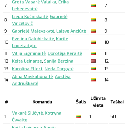
Greta Vasarė Valaika
,
Erika
7
7
Lebedevaitė
Liepa Kučinskaitė
,
Gabrielė
8
8
Vincėlovič
9
Gabrielė Malevskytė
,
Laisvė Anciūtė
9
Evelina Galubickaitė
,
Karile
10
10
Lopetaityte
11
Vilija Eigminaitė
,
Dorotėja Keraitė
11
12
Keita Leinarse
,
Sanija Berzina
12
13
Karolina Ellert
,
Neda Dargytė
13
Alina Maskaliūnaitė
,
Austėja
14
14
Andriuškaitė
Užimta
#
Komanda
Šalis
Taškai
vieta
Vakarė Siličytė
,
Kotryna
1
1
50
Čyvaitė
Keita Leinarse
,
Sanija