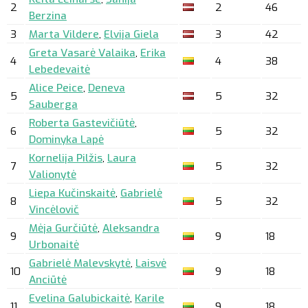
2
2
46
Berzina
3
Marta Vildere
,
Elvija Giela
3
42
Greta Vasarė Valaika
,
Erika
4
4
38
Lebedevaitė
Alice Peice
,
Deneva
5
5
32
Sauberga
Roberta Gastevičiūtė
,
6
5
32
Dominyka Lapė
Kornelija Pilžis
,
Laura
7
5
32
Valionytė
Liepa Kučinskaitė
,
Gabrielė
8
5
32
Vincėlovič
Mėja Gurčiūtė
,
Aleksandra
9
9
18
Urbonaitė
Gabrielė Malevskytė
,
Laisvė
10
9
18
Anciūtė
Evelina Galubickaitė
,
Karile
11
9
18