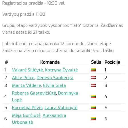
Registracijos pradžia - 10:30 val.
Varžybų pradžia 11:00
Grupių etape varžybos vykdomos "rato" sistema. Žaidžiamas
vienas setas iki 21 taško.
Į atkrintamųjų etapą patenka 12 komandų, šiame etape
žaidžiama vieno minuso sistema, du setai iki 15-os taškų.
#
Komanda
Šalis
Pozicija
1
Vakarė Siličytė
,
Kotryna Čyvaitė
1
2
Alice Peice
,
Deneva Sauberga
2
3
Marta Vildere
,
Elvija Giela
3
Roberta Gastevičiūtė
,
Dominyka
4
4
Lapė
5
Kornelija Pilžis
,
Laura Valionytė
5
Mėja Gurčiūtė
,
Aleksandra
6
6
Urbonaitė