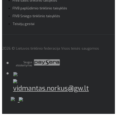
FIVB salės tinklinio taisyklės
FIVB paplūdimio tinklinio taisyklės
FIVB Sniego tinklinio taisyklės
Teisėjų gestai
2026 © Lietuvos tinklinio federacija Visos teisės saugomos
Saugus
atsiskaitymas