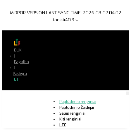
MIRROR VERSION LAST SYNC TIME: 2026-08-07 04:02
took:440.9 s.
DUK
|
Pagalba
|
Paskyra
LT
Paplūdimio renginiai
Paplūdimio Žaidėjai
Salės renginiai
Kiti renginiai
LTF