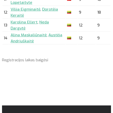
Lopetaityte
Vilija Eigminaitė
,
Dorotėja
12
9
18
Keraitė
Karolina Ellert
,
Neda
13
12
9
Dargytė
Alina Maskaliūnaitė
,
Austėja
14
12
9
Andriuškaitė
Registracijos laikas baigėsi