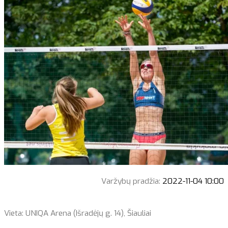
Varžybų pradžia:
2022-11-04 10:00
Vieta: UNIQA Arena (Išradėjų g. 14), Šiauliai