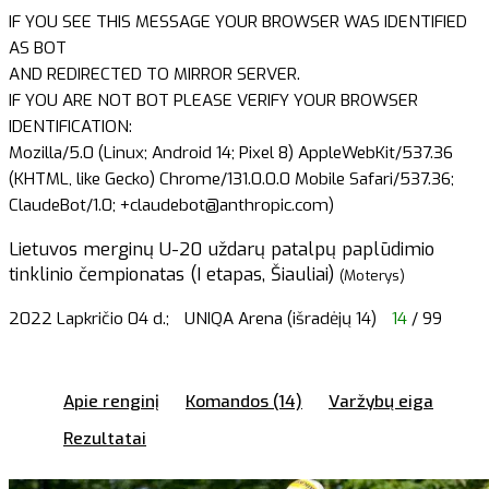
IF YOU SEE THIS MESSAGE YOUR BROWSER WAS IDENTIFIED
AS BOT
AND REDIRECTED TO MIRROR SERVER.
IF YOU ARE NOT BOT PLEASE VERIFY YOUR BROWSER
IDENTIFICATION:
Mozilla/5.0 (Linux; Android 14; Pixel 8) AppleWebKit/537.36
(KHTML, like Gecko) Chrome/131.0.0.0 Mobile Safari/537.36;
ClaudeBot/1.0; +claudebot@anthropic.com)
Lietuvos merginų U-20 uždarų patalpų paplūdimio
tinklinio čempionatas (I etapas, Šiauliai)
(Moterys)
2022 Lapkričio 04 d.;
UNIQA Arena (išradėjų 14)
14
/ 99
Apie renginį
Komandos (14)
Varžybų eiga
Rezultatai