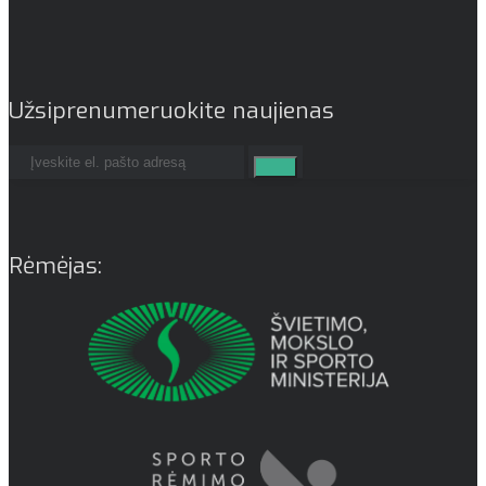
Užsiprenumeruokite naujienas
Rėmėjas: