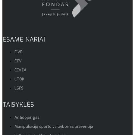
ESAME NARIAI
FIVB
CEV
EEVZA
LTOK
LSFS
TAISYKLĖS
Antidopingas
Manipuliacijų sporto varžybomis prevencija