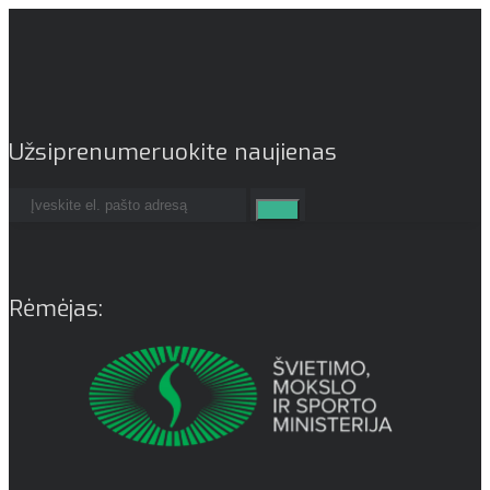
Užsiprenumeruokite naujienas
Rėmėjas: