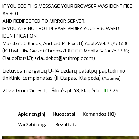
IF YOU SEE THIS MESSAGE YOUR BROWSER WAS IDENTIFIED
AS BOT
AND REDIRECTED TO MIRROR SERVER.
IF YOU ARE NOT BOT PLEASE VERIFY YOUR BROWSER
IDENTIFICATION:
Mozilla/5.0 (Linux; Android 14; Pixel 8) AppleWebKit/537.36
(KHTML, like Gecko) Chrome/131.0.0.0 Mobile Safari/537.36;
ClaudeBot/1.0; +claudebot@anthropic.com)
Lietuvos mergaičių U-14 uždarų patalpų paplūdimio
tinklinio čempionatas (II Etapas, Klaipėda)
(Moterys)
2022 Gruodžio 16 d.;
Šilutės pl. 48, Klaipėda
10
/ 24
Apie renginį
Nuostatai
Komandos (10)
Varžybų eiga
Rezultatai