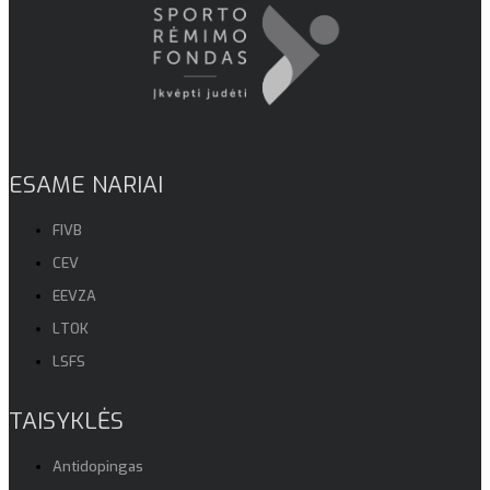
ESAME NARIAI
FIVB
CEV
EEVZA
LTOK
LSFS
TAISYKLĖS
Antidopingas