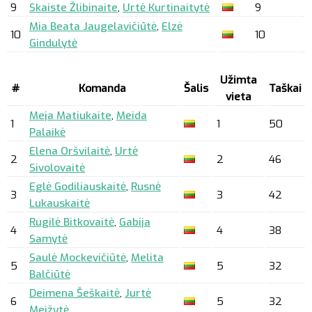
9
Skaiste Žlibinaite
,
Urtė Kurtinaitytė
9
Mia Beata Jaugelavičiūtė
,
Elzė
10
10
Gindulytė
Užimta
#
Komanda
Šalis
Taškai
vieta
Meja Matiukaite
,
Meida
1
1
50
Palaikė
Elena Oršvilaitė
,
Urtė
2
2
46
Sivolovaitė
Eglė Godiliauskaitė
,
Rusnė
3
3
42
Lukauskaitė
Rugilė Bitkovaitė
,
Gabija
4
4
38
Samytė
Saulė Mockevičiūtė
,
Melita
5
5
32
Balčiūtė
Deimena Šeškaitė
,
Jurtė
6
5
32
Meižytė