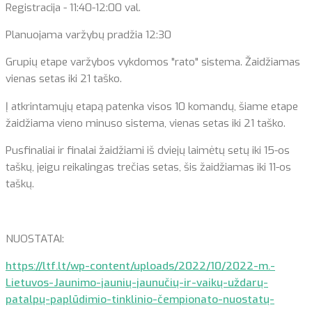
Registracija - 11:40-12:00 val.
Planuojama varžybų pradžia 12:30
Grupių etape varžybos vykdomos "rato" sistema. Žaidžiamas
vienas setas iki 21 taško.
Į atkrintamųjų etapą patenka visos 10 komandų, šiame etape
žaidžiama vieno minuso sistema, vienas setas iki 21 taško.
Pusfinaliai ir finalai žaidžiami iš dviejų laimėtų setų iki 15-os
taškų, jeigu reikalingas trečias setas, šis žaidžiamas iki 11-os
taškų.
NUOSTATAI:
https://ltf.lt/wp-content/uploads/2022/10/2022-m.-
Lietuvos-Jaunimo-jaunių-jaunučių-ir-vaikų-uždarų-
patalpų-paplūdimio-tinklinio-čempionato-nuostatų-