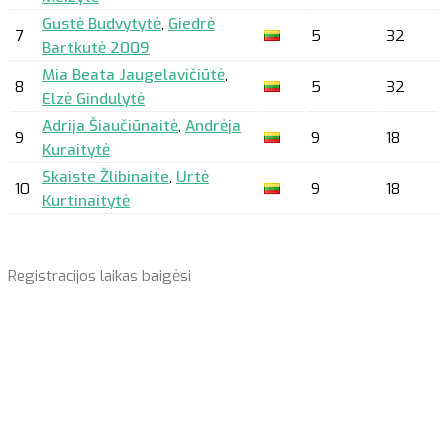
Gustė Budvytytė
,
Giedrė
7
5
32
Bartkutė 2009
Mia Beata Jaugelavičiūtė
,
8
5
32
Elzė Gindulytė
Adrija Šiaučiūnaitė
,
Andrėja
9
9
18
Kuraitytė
Skaiste Žlibinaite
,
Urtė
10
9
18
Kurtinaitytė
Registracijos laikas baigėsi