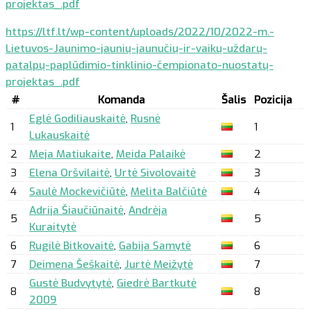
projektas_.pdf
https://ltf.lt/wp-content/uploads/2022/10/2022-m.-
Lietuvos-Jaunimo-jaunių-jaunučių-ir-vaikų-uždarų-
patalpų-paplūdimio-tinklinio-čempionato-nuostatų-
projektas_.pdf
#
Komanda
Šalis
Pozicija
Eglė Godiliauskaitė
,
Rusnė
1
1
Lukauskaitė
2
Meja Matiukaite
,
Meida Palaikė
2
3
Elena Oršvilaitė
,
Urtė Sivolovaitė
3
4
Saulė Mockevičiūtė
,
Melita Balčiūtė
4
Adrija Šiaučiūnaitė
,
Andrėja
5
5
Kuraitytė
6
Rugilė Bitkovaitė
,
Gabija Samytė
6
7
Deimena Šeškaitė
,
Jurtė Meižytė
7
Gustė Budvytytė
,
Giedrė Bartkutė
8
8
2009