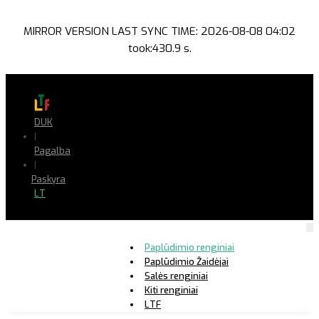
MIRROR VERSION LAST SYNC TIME: 2026-08-08 04:02
took:430.9 s.
DUK
|
Pagalba
|
Paskyra
LT
Paplūdimio renginiai
Paplūdimio Žaidėjai
Salės renginiai
Kiti renginiai
LTF