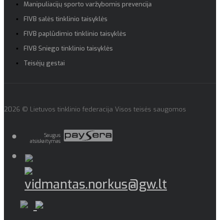
Manipuliacijų sporto varžybomis prevencija
FIVB salės tinklinio taisyklės
FIVB paplūdimio tinklinio taisyklės
FIVB Sniego tinklinio taisyklės
Teisėjų gestai
2026 © Lietuvos tinklinio federacija Visos teisės saugomos
Saugus
atsiskaitymas