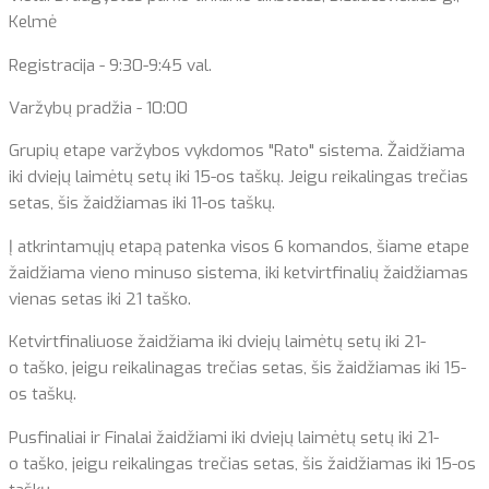
Kelmė
Registracija - 9:30-9:45 val.
Varžybų pradžia - 10:00
Grupių etape varžybos vykdomos "Rato" sistema. Žaidžiama
iki dviejų laimėtų setų iki 15-os taškų. Jeigu reikalingas trečias
setas, šis žaidžiamas iki 11-os taškų.
Į atkrintamųjų etapą patenka visos 6 komandos, šiame etape
žaidžiama vieno minuso sistema, iki ketvirtfinalių žaidžiamas
vienas setas iki 21 taško.
Ketvirtfinaliuose žaidžiama iki dviejų laimėtų setų iki 21-
o taško, jeigu reikalinagas trečias setas, šis žaidžiamas iki 15-
os taškų.
Pusfinaliai ir Finalai žaidžiami iki dviejų laimėtų setų iki 21-
o taško, jeigu reikalingas trečias setas, šis žaidžiamas iki 15-os