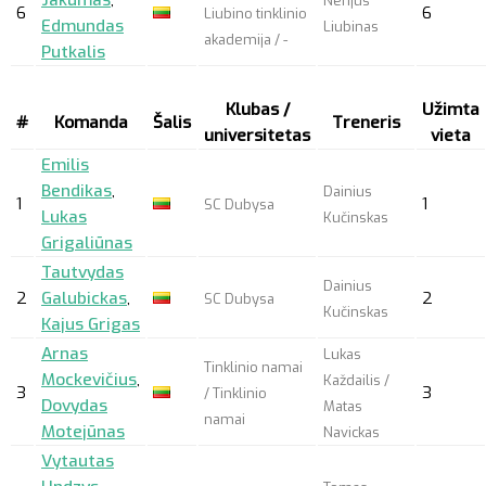
Jakumas
,
Nerijus
6
6
Liubino tinklinio
Edmundas
Liubinas
akademija / -
Putkalis
Klubas /
Užimta
#
Komanda
Šalis
Treneris
universitetas
vieta
Emilis
Bendikas
,
Dainius
1
1
SC Dubysa
Lukas
Kučinskas
Grigaliūnas
Tautvydas
Dainius
2
Galubickas
,
2
SC Dubysa
Kučinskas
Kajus Grigas
Arnas
Lukas
Tinklinio namai
Mockevičius
,
Každailis /
3
3
/ Tinklinio
Dovydas
Matas
namai
Motejūnas
Navickas
Vytautas