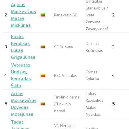
Gintautas
Agnius
Stanevičius /
Markevičius
,
2
2
Panevėžio SC
Iveta
Matas
Žemyna
Mickūnas
Zavarykinaitė
Emilis
Bendikas
,
Dainius
3
3
SC Dubysa
Lukas
Kučinskas
Grigaliūnas
Vytautas
Undzys
,
Tomas
4
4
KSC Viesulas
Konradas
Šniauka
Šiklo
Arnas
Lukas
Tinklinio namai
Mockevičius
,
Každailis /
5
5
/ Tinklinio
Dovydas
Matas
namai
Motejūnas
Navickas
Tadas
Všį Nerijaus