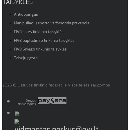
TAISYKLĖS
Antidopingas
Manipuliacijų sporto varžybomis prevencija
FIVB salės tinklinio taisyklės
FIVB paplūdimio tinklinio taisyklės
FIVB Sniego tinklinio taisyklės
Teisėjų gestai
2026 © Lietuvos tinklinio federacija Visos teisės saugomos
Saugus
atsiskaitymas