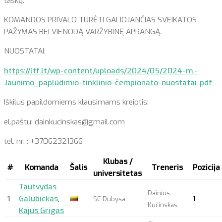
taškų.
KOMANDOS PRIVALO TURĖTI GALIOJANČIAS SVEIKATOS
PAŽYMAS BEI VIENODĄ VARŽYBINĘ APRANGĄ.
NUOSTATAI:
https://ltf.lt/wp-content/uploads/2024/05/2024-m.-
Jaunimo_paplūdimio-tinklinio-čempionato-nuostatai..pdf
Iškilus papildomiems klausimams kreiptis:
el.paštu: dainkucinskas@gmail.com
tel. nr. : +37062321366
Klubas /
#
Komanda
Šalis
Treneris
Pozicija
universitetas
Tautvydas
Dainius
1
Galubickas
,
1
SC Dubysa
Kučinskas
Kajus Grigas