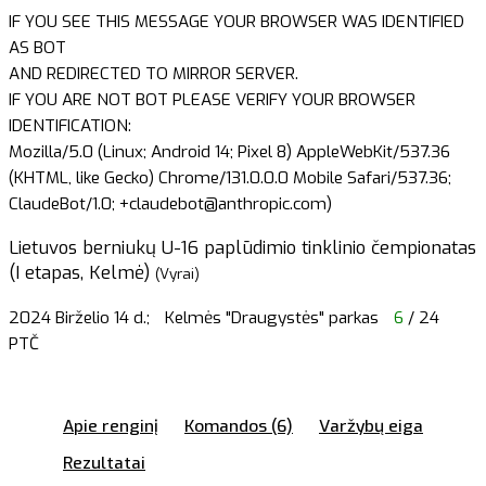
IF YOU SEE THIS MESSAGE YOUR BROWSER WAS IDENTIFIED
AS BOT
AND REDIRECTED TO MIRROR SERVER.
IF YOU ARE NOT BOT PLEASE VERIFY YOUR BROWSER
IDENTIFICATION:
Mozilla/5.0 (Linux; Android 14; Pixel 8) AppleWebKit/537.36
(KHTML, like Gecko) Chrome/131.0.0.0 Mobile Safari/537.36;
ClaudeBot/1.0; +claudebot@anthropic.com)
Lietuvos berniukų U-16 paplūdimio tinklinio čempionatas
(I etapas, Kelmė)
(Vyrai)
2024 Birželio 14 d.;
Kelmės "Draugystės" parkas
6
/ 24
PTČ
Apie renginį
Komandos (6)
Varžybų eiga
Rezultatai