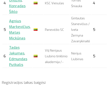
Undzys
,
Tomas
4
4
KSC Viesulas
Konradas
Šniauka
Šiklo
Gintautas
Agnius
Stanevičius /
Markevičius
,
5
5
Panevėžio SC
Iveta
Matas
Žemyna
Mickūnas
Zavarykinaitė
Tadas
Všį Nerijaus
Jakumas
,
Nerijus
6
5
Liubino tinklinio
Edmundas
Liubinas
akademija / -
Putkalis
Registracijos laikas baigėsi