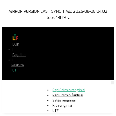
MIRROR VERSION LAST SYNC TIME: 2026-08-08 04:02
took:430.9 s.
DUK
|
Pagalba
|
Paskyra
LT
Paplūdimio renginiai
Paplūdimio Žaidėjai
Salės renginiai
Kiti renginiai
LTF