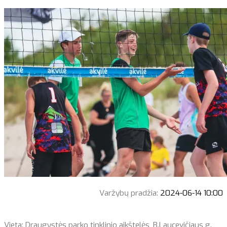
Varžybų pradžia:
2024-06-14 10:00
Vieta: Draugystės parko tinklinio aikštelės, B.Laucevičiaus g.,