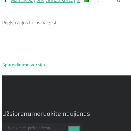
1
Mantas Ragelis
,
Adrian Korčagin
0
0
Registracijos laikas baigėsi
Spausdinimo versija
Užsiprenumeruokite naujienas