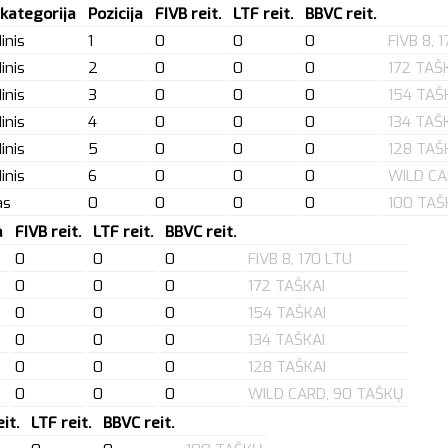
 kategorija
Pozicija
FIVB reit.
LTF reit.
BBVC reit.
inis
1
0
0
0
FIVB 8, 
inis
2
0
0
0
172 TAŠ
inis
3
0
0
0
154 TAŠ
inis
4
0
0
0
134 TAŠ
inis
5
0
0
0
128 TAŠ
inis
6
0
0
0
WILD CA
as
0
0
0
0
100 TAŠ
a
FIVB reit.
LTF reit.
BBVC reit.
0
0
0
FIVB 8, 170 LTU
0
0
0
172 TAŠKAI
0
0
0
154 TAŠKAI
0
0
0
134 TAŠKAI
0
0
0
128 TAŠKAI
0
0
0
WILD CARD, 90 TAŠKŲ
it.
LTF reit.
BBVC reit.