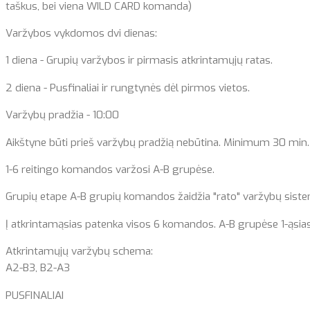
taškus, bei viena WILD CARD komanda)
Varžybos vykdomos dvi dienas:
1 diena - Grupių varžybos ir pirmasis atkrintamųjų ratas.
2 diena - Pusfinaliai ir rungtynės dėl pirmos vietos.
Varžybų pradžia - 10:00
Aikštyne būti prieš varžybų pradžią nebūtina. Minimum 30 min. 
1-6 reitingo komandos varžosi A-B grupėse.
Grupių etape A-B grupių komandos žaidžia "rato" varžybų sistema. 
Į atkrintamąsias patenka visos 6 komandos. A-B grupėse 1-ąsia
Atkrintamųjų varžybų schema:
A2-B3, B2-A3
PUSFINALIAI