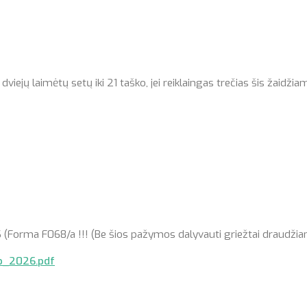
jų laimėtų setų iki 21 taško, jei reiklaingas trečias šis žaidžiam
a F068/a !!! (Be šios pažymos dalyvauti griežtai draudžiam
p_2026.pdf