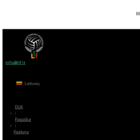
M
info@ltf.lt
Lietuvių
DUK
|
Pagalba
|
Paskyra