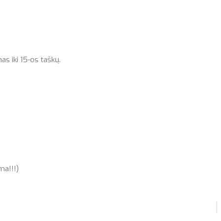
as iki 15-os taškų.
a!!!)