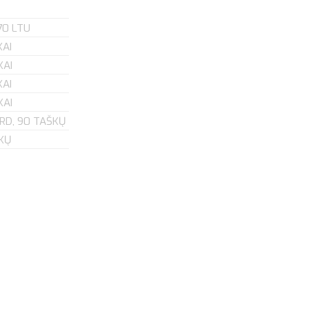
170 LTU
KAI
KAI
KAI
KAI
RD, 90 TAŠKŲ
KŲ