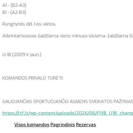
A1 - (B2-A3)
B1 - (A2-B3)
Rungtynės dėl 1-os vietos.
Atkrintamosiose žaidžiama vieno minuso sistema, žaidžiama iš dvie
U-18 (2009 ir jaun.)
KOMANDOS PRIVALO TURĖTI:
GALIOJANČIAS SPORTUOJANČIO ASMENS SVEIKATOS PAŽYMAS (Form
https://ltf.lt/wp-content/uploads/2026/06/FIVB_U18_cham
Visos komandos
Pagrindinis
Rezervas