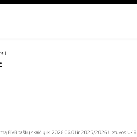
rai)
Č
mą FIVB taškų skaičių iki 2026.06.01 ir 2025/2026 Lietuvos U-18