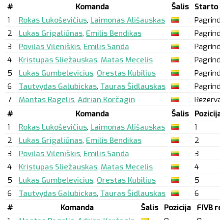
#
Komanda
Šalis
Starto
1
Rokas Lukoševičius
,
Laimonas Ališauskas
Pagrind
2
Lukas Grigaliūnas
,
Emilis Bendikas
Pagrind
3
Povilas Vileniškis
,
Emilis Sanda
Pagrind
4
Kristupas Sliežauskas
,
Matas Mecelis
Pagrind
5
Lukas Gumbelevicius
,
Orestas Kubilius
Pagrind
6
Tautvydas Galubickas
,
Tauras Šidlauskas
Pagrind
7
Mantas Ragelis
,
Adrian Korčagin
Rezerv
#
Komanda
Šalis
Pozicij
1
Rokas Lukoševičius
,
Laimonas Ališauskas
1
2
Lukas Grigaliūnas
,
Emilis Bendikas
2
3
Povilas Vileniškis
,
Emilis Sanda
3
4
Kristupas Sliežauskas
,
Matas Mecelis
4
5
Lukas Gumbelevicius
,
Orestas Kubilius
5
6
Tautvydas Galubickas
,
Tauras Šidlauskas
6
#
Komanda
Šalis
Pozicija
FIVB re