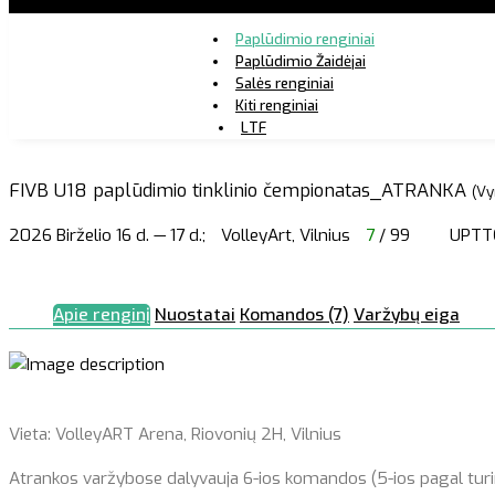
Paplūdimio renginiai
Paplūdimio Žaidėjai
Salės renginiai
Kiti renginiai
LTF
FIVB U18 paplūdimio tinklinio čempionatas_ATRANKA
(Vy
2026 Birželio 16 d. — 17 d.;
VolleyArt, Vilnius
7
/ 99
UPTT
Apie renginį
Nuostatai
Komandos (7)
Varžybų eiga
Vieta: VolleyART Arena, Riovonių 2H, Vilnius
Atrankos varžybose dalyvauja 6-ios komandos (5-ios pagal turi