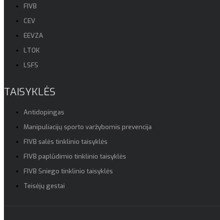
FIVB
CEV
EEVZA
LTOK
LSFS
TAISYKLĖS
Antidopingas
Manipuliacijų sporto varžybomis prevencija
FIVB salės tinklinio taisyklės
FIVB paplūdimio tinklinio taisyklės
FIVB Sniego tinklinio taisyklės
Teisėjų gestai