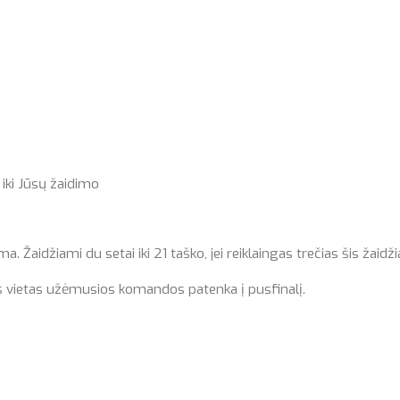
iki Jūsų žaidimo
Žaidžiami du setai iki 21 taško, jei reiklaingas trečias šis žaidži
s vietas užėmusios komandos patenka į pusfinalį.