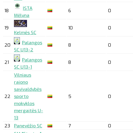
ISTA
18
6
0
Mėlyna
19
10
0
Kelmės SC
Palangos
20
8
0
SC U13-2
Palangos
21
8
0
SC U13-1
Vilniaus
rajono
savivaldybės
22
sporto
5
0
mokyklos
mergaitės U-
13
23
Panevėžio SC
7
0