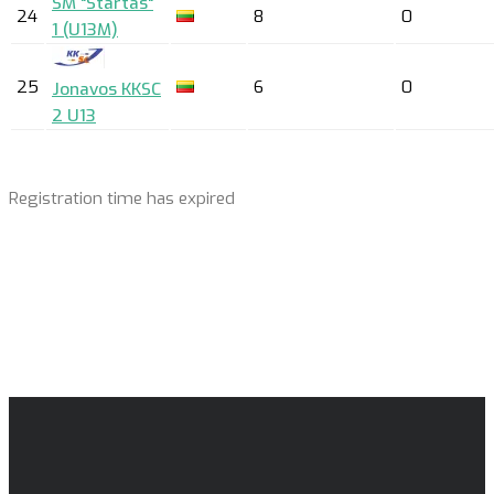
SM "Startas"
24
8
0
1 (U13M)
25
6
0
Jonavos KKSC
2 U13
Registration time has expired