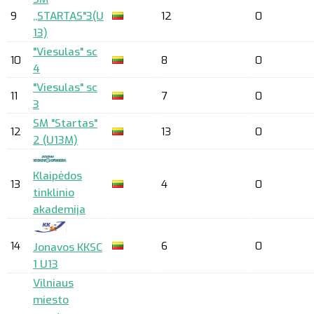
9
,,STARTAS"3(U
12
0
13)
"Viesulas" sc
10
8
0
4
"Viesulas" sc
11
7
0
3
SM "Startas"
12
13
0
2 (U13M)
Klaipėdos
13
4
0
tinklinio
akademija
14
6
0
Jonavos KKSC
1 U13
Vilniaus
miesto