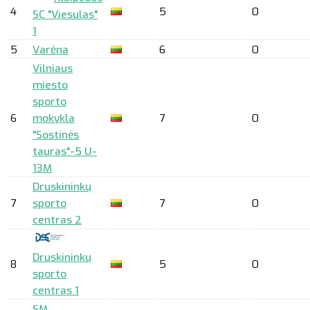
4
5
0
SC "Viesulas"
1
5
Varėna
6
0
Vilniaus
miesto
sporto
6
mokykla
7
0
"Sostinės
tauras"-5 U-
13M
Druskininkų
7
sporto
7
0
centras 2
Druskininkų
8
5
0
sporto
centras 1
SM