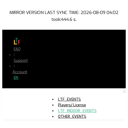
MIRROR VERSION LAST SYNC TIME: 2026-08-09 04:02
took:444.6 s.
FAQ
|
Support
|
Account
EN
LTF_EVENTS
Players/ License
LTF_INDOOR_EVENTS
OTHER_EVENTS