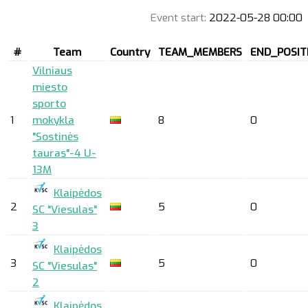
Event start:
2022-05-28 00:00
#
Team
Country
TEAM_MEMBERS
END_POSIT
Vilniaus
miesto
sporto
1
mokykla
8
0
"Sostinės
tauras"-4 U-
13M
Klaipėdos
2
5
0
SC "Viesulas"
3
Klaipėdos
3
5
0
SC "Viesulas"
2
Klaipėdos