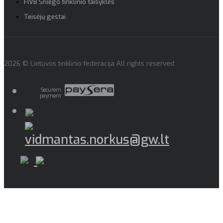
FIVB Sniego tinklinio taisyklės
Teisėjų gestai
2026 © Lietuvos tinklinio federacija All rights reserved
Securem
payment