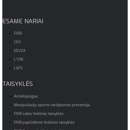
ESAME NARIAI
FIVB
CEV
EEVZA
LTOK
LSFS
TAISYKLĖS
Antidopingas
Manipuliacijų sporto varžybomis prevencija
FIVB salės tinklinio taisyklės
FIVB paplūdimio tinklinio taisyklės