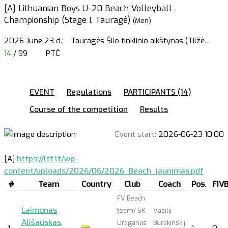
[A] Lithuanian Boys U-20 Beach Volleyball
Championship (Stage I, Tauragė)
(Men)
2026 June 23 d.;
Tauragės Šilo tinklinio aikštynas (Tilžė
…
14
/ 99
PTČ
EVENT
Regulations
PARTICIPANTS (14)
Course of the competition
Results
Event start:
2026-06-23 10:00
[A]
https://ltf.lt/wp-
content/uploads/2026/06/2026_Beach_jaunimas.pdf
#
Team
Country
Club
Coach
Pos.
FIV
FV Beach
Laimonas
team/ SK
Vasilij
Ališauskas
,
Uraganas
Burakinskij