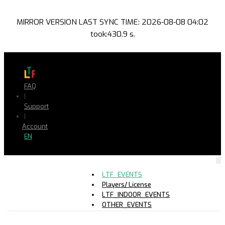
MIRROR VERSION LAST SYNC TIME: 2026-08-08 04:02
took:430.9 s.
FAQ
|
Support
|
Account
EN
LTF_EVENTS
Players/ License
LTF_INDOOR_EVENTS
OTHER_EVENTS