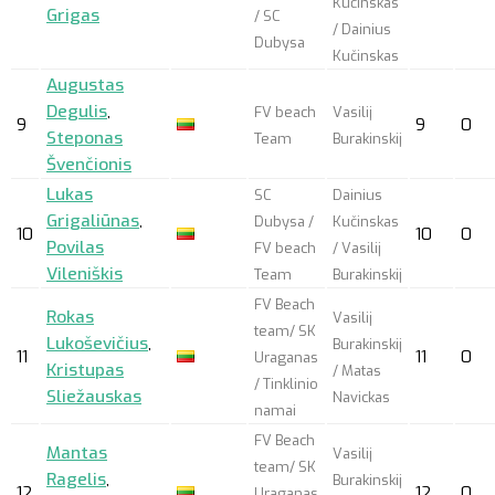
Kučinskas
Grigas
/ SC
/ Dainius
Dubysa
Kučinskas
Augustas
Degulis
,
FV beach
Vasilij
9
9
0
Steponas
Team
Burakinskij
Švenčionis
Lukas
SC
Dainius
Grigaliūnas
,
Dubysa /
Kučinskas
10
10
0
Povilas
FV beach
/ Vasilij
Vileniškis
Team
Burakinskij
FV Beach
Rokas
Vasilij
team/ SK
Lukoševičius
,
Burakinskij
11
11
0
Uraganas
Kristupas
/ Matas
/ Tinklinio
Sliežauskas
Navickas
namai
FV Beach
Mantas
Vasilij
team/ SK
Ragelis
,
Burakinskij
12
12
0
Uraganas