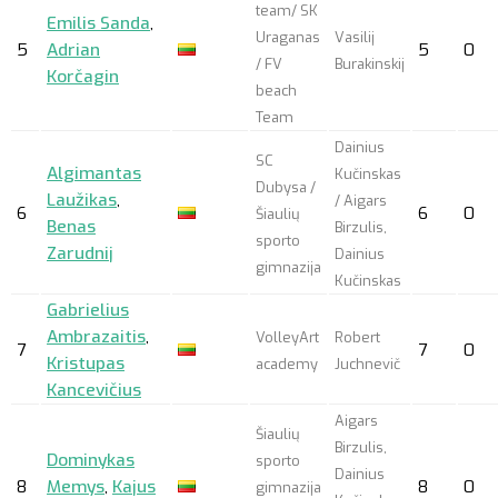
team/ SK
Emilis Sanda
,
Uraganas
Vasilij
5
Adrian
5
0
/ FV
Burakinskij
Korčagin
beach
Team
Dainius
SC
Algimantas
Kučinskas
Dubysa /
Laužikas
,
/ Aigars
6
6
0
Šiaulių
Benas
Birzulis,
sporto
Zarudnij
Dainius
gimnazija
Kučinskas
Gabrielius
Ambrazaitis
,
VolleyArt
Robert
7
7
0
Kristupas
academy
Juchnevič
Kancevičius
Aigars
Šiaulių
Birzulis,
Dominykas
sporto
Dainius
8
Memys
,
Kajus
8
0
gimnazija