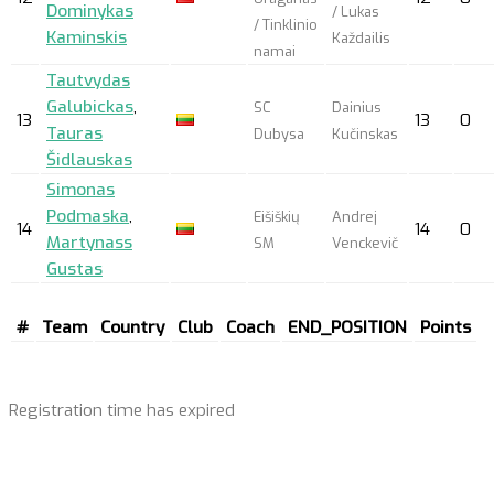
Dominykas
/ Lukas
/ Tinklinio
Kaminskis
Každailis
namai
Tautvydas
Galubickas
,
SC
Dainius
13
13
0
Tauras
Dubysa
Kučinskas
Šidlauskas
Simonas
Podmaska
,
Eišiškių
Andrej
14
14
0
Martynass
SM
Venckevič
Gustas
#
Team
Country
Club
Coach
END_POSITION
Points
Registration time has expired