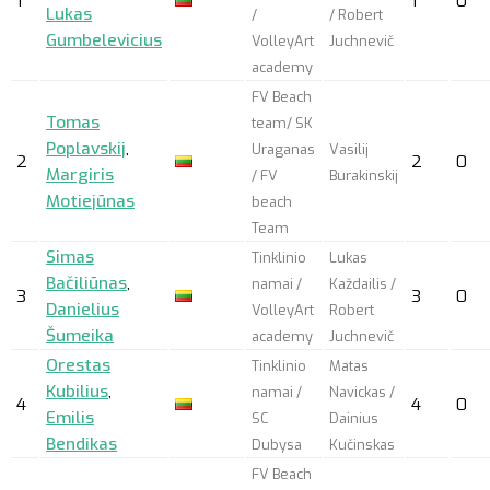
1
1
0
Lukas
/
/ Robert
Gumbelevicius
VolleyArt
Juchnevič
academy
FV Beach
Tomas
team/ SK
Poplavskij
,
Uraganas
Vasilij
2
2
0
Margiris
/ FV
Burakinskij
Motiejūnas
beach
Team
Simas
Tinklinio
Lukas
Bačiliūnas
,
namai /
Každailis /
3
3
0
Danielius
VolleyArt
Robert
Šumeika
academy
Juchnevič
Orestas
Tinklinio
Matas
Kubilius
,
namai /
Navickas /
4
4
0
Emilis
SC
Dainius
Bendikas
Dubysa
Kučinskas
FV Beach