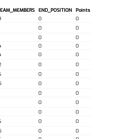
TEAM_MEMBERS
END_POSITION
Points
9
0
0
0
0
0
0
4
0
0
4
0
0
2
0
0
6
0
0
5
0
0
0
0
0
0
0
0
6
0
0
5
0
0