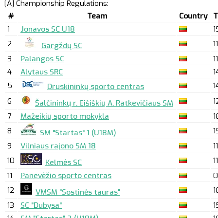
[A] Championship Regulations:
#
Team
Country
1
Jonavos SC U18
1
2
11
Gargždų SC
3
Palangos SC
11
4
Alytaus SRC
1
5
1
Druskininkų sporto centras
6
1
Šalčininkų r. Eišiškių A. Ratkevičiaus SM
7
Mažeikių sporto mokykla
1
8
1
SM "Startas" 1 (U18M)
9
Vilniaus rajono SM 18
11
10
11
Kelmės SC
11
Panevėžio sporto centras
0
12
1
VMSM "Sostinės tauras"
13
SC "Dubysa"
1