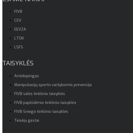
FIVB
CEV
EEVZA
LTOK
LSFS
TAISYKLĖS
Antidopingas
Manipuliacijų sporto varžybomis prevencija
FIVB salės tinklinio taisyklės
FIVB paplūdimio tinklinio taisyklės
FIVB Sniego tinklinio taisyklės
Teisėjų gestai