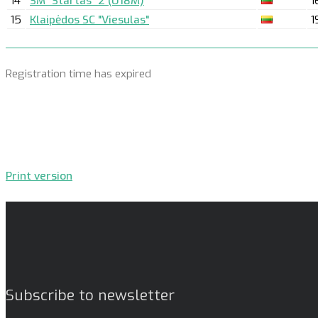
14
SM "Startas" 2 (U18M)
1
15
Klaipėdos SC "Viesulas"
1
Registration time has expired
Print version
Subscribe to newsletter