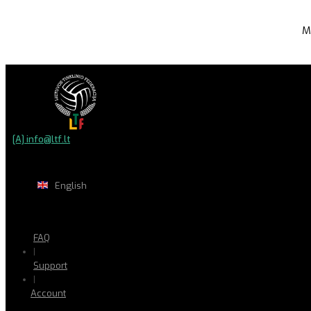
M
[A] info@ltf.lt
English
FAQ
|
Support
|
Account