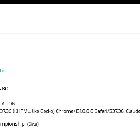
hip.
S BOT
CATION:
37.36 (KHTML, like Gecko) Chrome/131.0.0.0 Safari/537.36; Clau
ampionship.
(Girls)