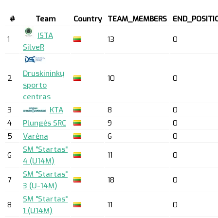
#
Team
Country
TEAM_MEMBERS
END_POSITI
ISTA
1
13
0
SilveR
Druskininkų
2
10
0
sporto
centras
3
KTA
8
0
4
Plungės SRC
9
0
5
Varėna
6
0
SM "Startas"
6
11
0
4 (U14M)
SM "Startas"
7
18
0
3 (U-14M)
SM "Startas"
8
11
0
1 (U14M)