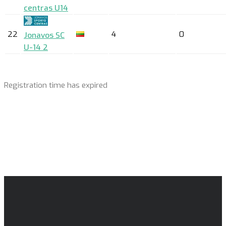
centras U14
22
4
0
Jonavos SC
U-14 2
Registration time has expired