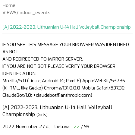
Home
VIEWS/indoor_events
[A] 2022-2023. Lithuanian U-14 Hall Volleyball Championship
IF YOU SEE THIS MESSAGE YOUR BROWSER WAS IDENTIFIED
AS BOT
AND REDIRECTED TO MIRROR SERVER.
IF YOU ARE NOT BOT PLEASE VERIFY YOUR BROWSER
IDENTIFICATION:
Mozilla/5.0 (Linux; Android 14; Pixel 8) AppleWebKit/537.36
(KHTML, like Gecko) Chrome/131.0.0.0 Mobile Safari/537.36;
ClaudeBot/1.0; +claudebot@anthropic.com)
[A] 2022-2023. Lithuanian U-14 Hall Volleyball
Championship
(Girls)
2022 November 27 d.;
Lietuva
22
/ 99