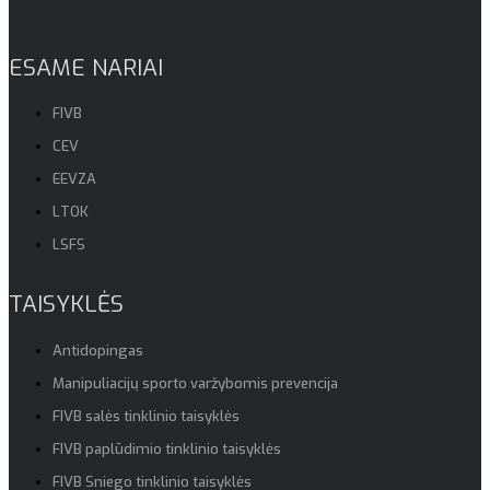
ESAME NARIAI
FIVB
CEV
EEVZA
LTOK
LSFS
TAISYKLĖS
Antidopingas
Manipuliacijų sporto varžybomis prevencija
FIVB salės tinklinio taisyklės
FIVB paplūdimio tinklinio taisyklės
FIVB Sniego tinklinio taisyklės