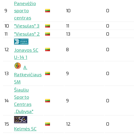
Panevėžio
9
sporto
10
0
centras
10
"Viesulas" 3
11
0
11
"Viesulas" 2
13
0
12
8
0
Jonavos SC
U-14 1
A.
13
9
0
Ratkevičiaus
SM
Šiaulių
Sporto
14
9
0
Centras
,,Dubysa"
15
12
0
Kelmės SC