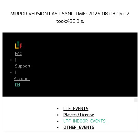
MIRROR VERSION LAST SYNC TIME: 2026-08-08 04:02
took:430.9 s.
FAQ
|
Support
|
Account
EN
LTF_EVENTS
Players/ License
LTF_INDOOR_EVENTS
OTHER_EVENTS