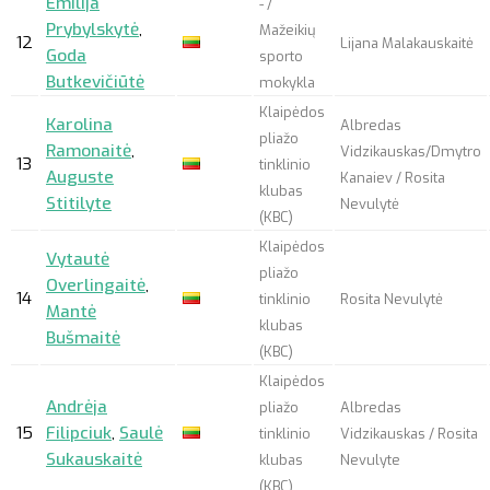
Emilija
- /
Prybylskytė
,
Mažeikių
12
Lijana Malakauskaitė
Goda
sporto
Butkevičiūtė
mokykla
Klaipėdos
Karolina
Albredas
pliažo
Ramonaitė
,
Vidzikauskas/Dmytro
13
tinklinio
Auguste
Kanaiev / Rosita
klubas
Stitilyte
Nevulytė
(KBC)
Klaipėdos
Vytautė
pliažo
Overlingaitė
,
14
tinklinio
Rosita Nevulytė
Mantė
klubas
Bušmaitė
(KBC)
Klaipėdos
Andrėja
pliažo
Albredas
15
Filipciuk
,
Saulė
tinklinio
Vidzikauskas / Rosita
Sukauskaitė
klubas
Nevulyte
(KBC)