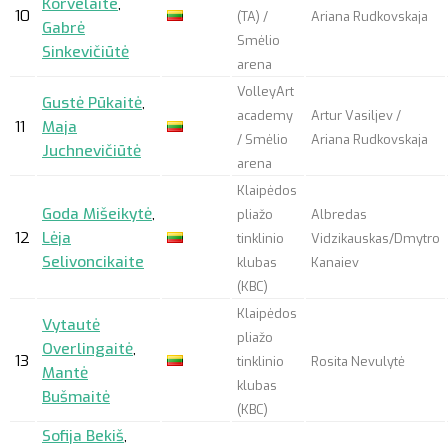
Korvelaite
,
10
(TA) /
Ariana Rudkovskaja
Gabrė
Smėlio
Sinkevičiūtė
arena
VolleyArt
Gustė Pūkaitė
,
academy
Artur Vasiljev /
11
Maja
/ Smėlio
Ariana Rudkovskaja
Juchnevičiūtė
arena
Klaipėdos
Goda Mišeikytė
,
pliažo
Albredas
12
Lėja
tinklinio
Vidzikauskas/Dmytro
Selivoncikaite
klubas
Kanaiev
(KBC)
Klaipėdos
Vytautė
pliažo
Overlingaitė
,
13
tinklinio
Rosita Nevulytė
Mantė
klubas
Bušmaitė
(KBC)
Sofija Bekiš
,