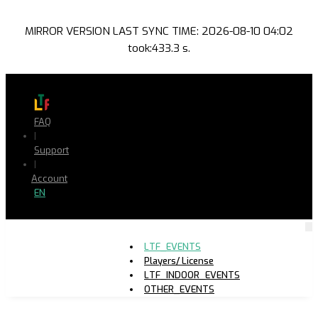
MIRROR VERSION LAST SYNC TIME: 2026-08-10 04:02
took:433.3 s.
FAQ
|
Support
|
Account
EN
LTF_EVENTS
Players/ License
LTF_INDOOR_EVENTS
OTHER_EVENTS