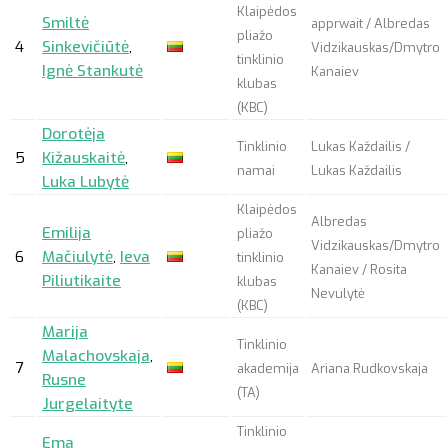
Klaipėdos
Smiltė
apprwait
/ Albredas
pliažo
4
Sinkevičiūtė
,
Vidzikauskas/Dmytro
tinklinio
Ignė Stankutė
Kanaiev
klubas
(KBC)
Dorotėja
Tinklinio
Lukas Každailis /
5
Kižauskaitė
,
namai
Lukas Každailis
Luka Lubytė
Klaipėdos
Albredas
Emilija
pliažo
Vidzikauskas/Dmytro
6
Mačiulytė
,
Ieva
tinklinio
Kanaiev / Rosita
Piliutikaite
klubas
Nevulytė
(KBC)
Marija
Tinklinio
Malachovskaja
,
7
akademija
Ariana Rudkovskaja
Rusne
(TA)
Jurgelaityte
Tinklinio
Ema