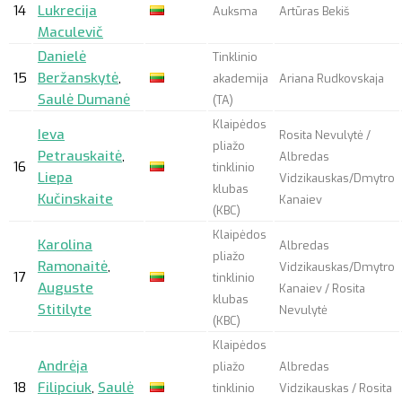
14
Lukrecija
Auksma
Artūras Bekiš
Maculevič
Danielė
Tinklinio
15
Beržanskytė
,
akademija
Ariana Rudkovskaja
Saulė Dumanė
(TA)
Klaipėdos
Ieva
Rosita Nevulytė /
pliažo
Petrauskaitė
,
Albredas
16
tinklinio
Liepa
Vidzikauskas/Dmytro
klubas
Kučinskaite
Kanaiev
(KBC)
Klaipėdos
Karolina
Albredas
pliažo
Ramonaitė
,
Vidzikauskas/Dmytro
17
tinklinio
Auguste
Kanaiev / Rosita
klubas
Stitilyte
Nevulytė
(KBC)
Klaipėdos
Andrėja
pliažo
Albredas
18
Filipciuk
,
Saulė
tinklinio
Vidzikauskas / Rosita