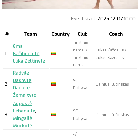
Event start:
2024-12-07 10:00
#
Team
Country
Club
Coach
Tinklinio
Ema
namai /
Lukas Každailis /
1
Bačiliūnaitė
,
Tinklinio
Lukas Každailis
Luka Zeltinytė
namai
Radvilė
Daknytė
,
SC
2
Dainius Kučinskas
Danielė
Dubysa
Žemaityte
Augustė
Lebedaitė
,
SC
3
Dainius Kučinskas
Mingailė
Dubysa
Mockutė
- /