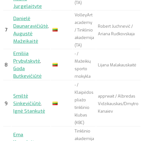
(TA)
Jurgelaityte
VolleyArt
Danielė
academy
Daunaravičiūtė
,
Robert Juchnevič /
7
/ Tinklinio
Augustė
Ariana Rudkovskaja
akademija
Mažeikaitė
(TA)
Emilija
- /
Prybylskytė
,
Mažeikių
8
Lijana Malakauskaitė
Goda
sporto
Butkevičiūtė
mokykla
- /
Klaipėdos
Smiltė
apprwait
/ Albredas
pliažo
9
Sinkevičiūtė
,
Vidzikauskas/Dmytro
tinklinio
Ignė Stankutė
Kanaiev
klubas
(KBC)
Tinklinio
Ema
akademija