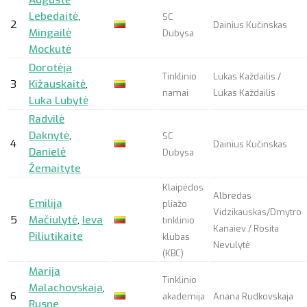
Augustė
Lebedaitė
,
SC
2
Dainius Kučinskas
Mingailė
Dubysa
Mockutė
Dorotėja
Tinklinio
Lukas Každailis /
3
Kižauskaitė
,
namai
Lukas Každailis
Luka Lubytė
Radvilė
Daknytė
,
SC
4
Dainius Kučinskas
Danielė
Dubysa
Žemaityte
Klaipėdos
Albredas
Emilija
pliažo
Vidzikauskas/Dmytro
5
Mačiulytė
,
Ieva
tinklinio
Kanaiev / Rosita
Piliutikaite
klubas
Nevulytė
(KBC)
Marija
Tinklinio
Malachovskaja
,
6
akademija
Ariana Rudkovskaja
Rusne