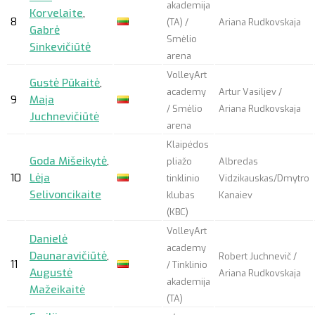
akademija
Korvelaite
,
8
(TA) /
Ariana Rudkovskaja
Gabrė
Smėlio
Sinkevičiūtė
arena
VolleyArt
Gustė Pūkaitė
,
academy
Artur Vasiljev /
9
Maja
/ Smėlio
Ariana Rudkovskaja
Juchnevičiūtė
arena
Klaipėdos
Goda Mišeikytė
,
pliažo
Albredas
10
Lėja
tinklinio
Vidzikauskas/Dmytro
Selivoncikaite
klubas
Kanaiev
(KBC)
VolleyArt
Danielė
academy
Daunaravičiūtė
,
Robert Juchnevič /
11
/ Tinklinio
Augustė
Ariana Rudkovskaja
akademija
Mažeikaitė
(TA)