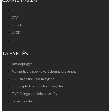
FIVB
CEV
EEVZA
LTOK
LSFS
TAISYKLĖS
Antidopingas
Manipuliacijų sporto varžybomis prevencija
FIVB salės tinklinio taisyklės
FIVB paplūdimio tinklinio taisyklės
FIVB Sniego tinklinio taisyklės
Teisėjų gestai