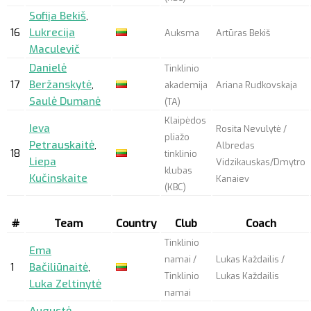
Sofija Bekiš
,
16
Lukrecija
Auksma
Artūras Bekiš
Maculevič
Danielė
Tinklinio
17
Beržanskytė
,
akademija
Ariana Rudkovskaja
Saulė Dumanė
(TA)
Klaipėdos
Ieva
Rosita Nevulytė /
pliažo
Petrauskaitė
,
Albredas
18
tinklinio
Liepa
Vidzikauskas/Dmytro
klubas
Kučinskaite
Kanaiev
(KBC)
#
Team
Country
Club
Coach
Tinklinio
Ema
namai /
Lukas Každailis /
1
Bačiliūnaitė
,
Tinklinio
Lukas Každailis
Luka Zeltinytė
namai