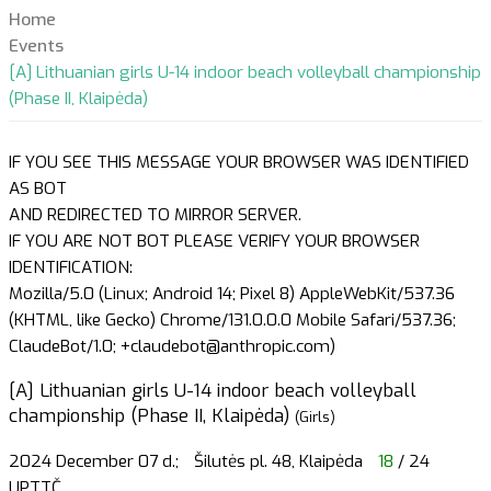
Home
Events
[A] Lithuanian girls U-14 indoor beach volleyball championship
(Phase II, Klaipėda)
IF YOU SEE THIS MESSAGE YOUR BROWSER WAS IDENTIFIED
AS BOT
AND REDIRECTED TO MIRROR SERVER.
IF YOU ARE NOT BOT PLEASE VERIFY YOUR BROWSER
IDENTIFICATION:
Mozilla/5.0 (Linux; Android 14; Pixel 8) AppleWebKit/537.36
(KHTML, like Gecko) Chrome/131.0.0.0 Mobile Safari/537.36;
ClaudeBot/1.0; +claudebot@anthropic.com)
[A] Lithuanian girls U-14 indoor beach volleyball
championship (Phase II, Klaipėda)
(Girls)
2024 December 07 d.;
Šilutės pl. 48, Klaipėda
18
/ 24
UPTTČ