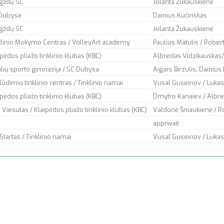
gždų SC
Jolanta Žukauskienė
Dubysa
Dainius Kučinskas
gždų SC
Jolanta Žukauskienė
klinio Mokymo Centras / VolleyArt academy
Paulius Matulis / Rober
ipėdos pliažo tinklinio klubas (KBC)
Albredas Vidzikauskas
ulių sporto gimnazija / SC Dubysa
Aigars Birzulis, Dainius
lūdimio tinklinio centras / Tinklinio namai
Vusal Guseinov / Lukas
ipėdos pliažo tinklinio klubas (KBC)
Dmytro Kanaiev / Albr
 Viesulas / Klaipėdos pliažo tinklinio klubas (KBC)
Valdonė Šniaukienė / R
apprwait
Startas / Tinklinio namai
Vusal Guseinov / Lukas