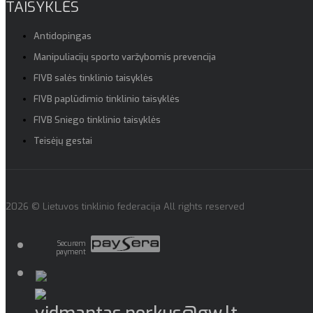
TAISYKLĖS
Antidopingas
Manipuliacijų sporto varžybomis prevencija
FIVB salės tinklinio taisyklės
FIVB paplūdimio tinklinio taisyklės
FIVB Sniego tinklinio taisyklės
Teisėjų gestai
2026 © Lietuvos tinklinio federacija All rights reserved
Securem
payment