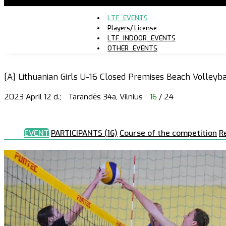
LTF_EVENTS
Players/ License
LTF_INDOOR_EVENTS
OTHER_EVENTS
[A] Lithuanian Girls U-16 Closed Premises Beach Volleyba
2023 April 12 d.;
Tarandės 34a, Vilnius
16
/ 24
EVENT
PARTICIPANTS (16)
Course of the competition
R