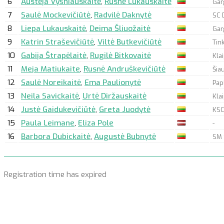
6
Austėja Vyšniauskaitė
,
Rusnė Lukauskaitė
Gar
7
Saulė Mockevičiūtė
,
Radvilė Daknytė
SC 
8
Liepa Lukauskaitė
,
Deima Šliuožaitė
Gar
9
Katrin Straševičiūtė
,
Viltė Butkevičiūtė
Tin
10
Gabija Štrapėlaitė
,
Rugilė Bitkovaitė
Kla
11
Meja Matiukaite
,
Rusnė Andruškevičiūtė
Šia
12
Saulė Noreikaitė
,
Ema Paulionytė
Pap
13
Neila Savickaitė
,
Urtė Diržauskaitė
Kla
14
Justė Gaidukevičiūtė
,
Greta Juodytė
KSC
15
Paula Leimane
,
Eliza Pole
-
16
Barbora Dubickaitė
,
Augustė Bubnytė
SM 
Registration time has expired