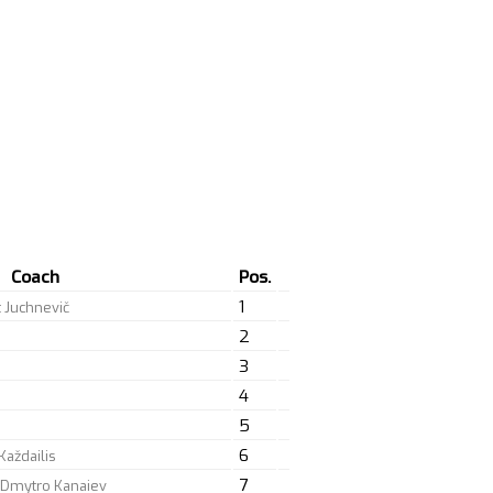
Coach
Pos.
1
t Juchnevič
2
3
4
5
6
Každailis
7
/Dmytro Kanaiev