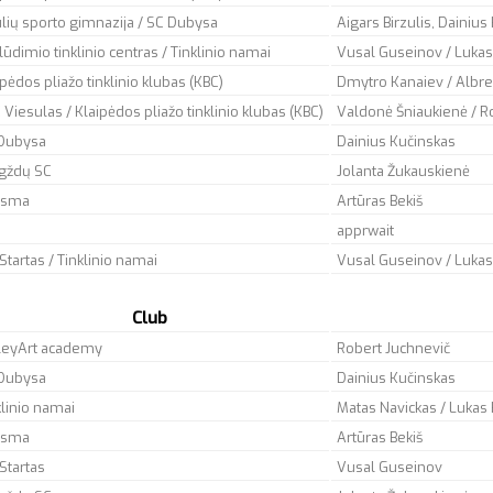
ulių sporto gimnazija / SC Dubysa
Aigars Birzulis, Dainius
lūdimio tinklinio centras / Tinklinio namai
Vusal Guseinov / Lukas
ipėdos pliažo tinklinio klubas (KBC)
Dmytro Kanaiev / Albr
 Viesulas / Klaipėdos pliažo tinklinio klubas (KBC)
Valdonė Šniaukienė / R
Dubysa
Dainius Kučinskas
gždų SC
Jolanta Žukauskienė
ksma
Artūras Bekiš
apprwait
Startas / Tinklinio namai
Vusal Guseinov / Lukas
Club
leyArt academy
Robert Juchnevič
Dubysa
Dainius Kučinskas
klinio namai
Matas Navickas / Lukas 
ksma
Artūras Bekiš
Startas
Vusal Guseinov