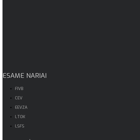
ESAME NARIAI
FIVB
CEV
EEVZA
LTOK
LSFS