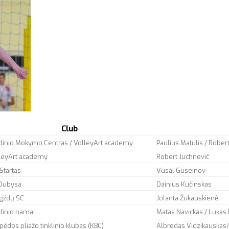
Club
klinio Mokymo Centras / VolleyArt academy
Paulius Matulis / Rober
leyArt academy
Robert Juchnevič
Startas
Vusal Guseinov
Dubysa
Dainius Kučinskas
gždų SC
Jolanta Žukauskienė
klinio namai
Matas Navickas / Lukas 
ipėdos pliažo tinklinio klubas (KBC)
Albredas Vidzikauskas