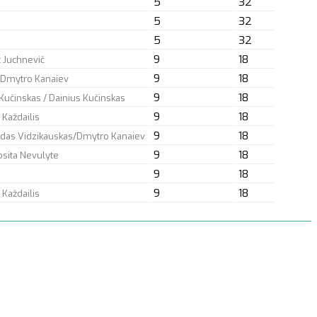
5
32
5
32
5
32
9
18
t Juchnevič
9
18
/Dmytro Kanaiev
9
18
 Kučinskas / Dainius Kučinskas
9
18
 Každailis
9
18
edas Vidzikauskas/Dmytro Kanaiev
9
18
osita Nevulyte
9
18
9
18
 Každailis