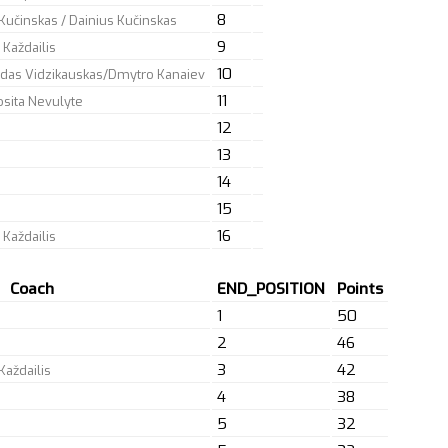
8
 Kučinskas / Dainius Kučinskas
9
 Každailis
10
edas Vidzikauskas/Dmytro Kanaiev
11
osita Nevulyte
12
13
14
15
16
 Každailis
Coach
END_POSITION
Points
1
50
2
46
3
42
Každailis
4
38
5
32