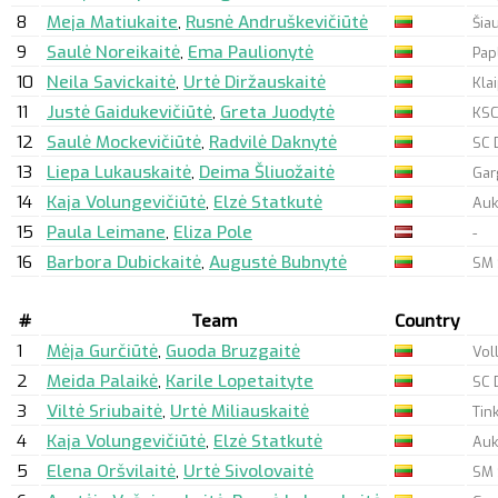
8
Meja Matiukaite
,
Rusnė Andruškevičiūtė
Šia
9
Saulė Noreikaitė
,
Ema Paulionytė
Pap
10
Neila Savickaitė
,
Urtė Diržauskaitė
Kla
11
Justė Gaidukevičiūtė
,
Greta Juodytė
KSC
12
Saulė Mockevičiūtė
,
Radvilė Daknytė
SC 
13
Liepa Lukauskaitė
,
Deima Šliuožaitė
Gar
14
Kaja Volungevičiūtė
,
Elzė Statkutė
Au
15
Paula Leimane
,
Eliza Pole
-
16
Barbora Dubickaitė
,
Augustė Bubnytė
SM 
#
Team
Country
1
Mėja Gurčiūtė
,
Guoda Bruzgaitė
Vol
2
Meida Palaikė
,
Karile Lopetaityte
SC 
3
Viltė Sriubaitė
,
Urtė Miliauskaitė
Tin
4
Kaja Volungevičiūtė
,
Elzė Statkutė
Au
5
Elena Oršvilaitė
,
Urtė Sivolovaitė
SM 