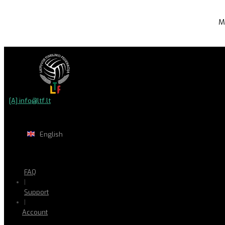
M
[A] info@ltf.lt
English
FAQ
|
Support
|
Account