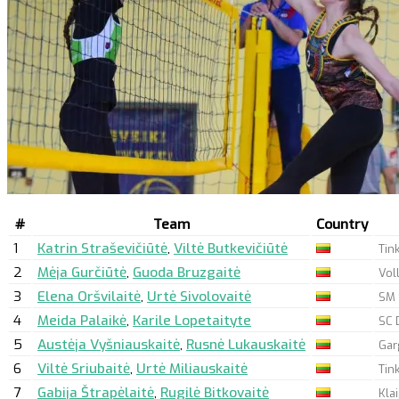
#
Team
Country
1
Katrin Straševičiūtė
,
Viltė Butkevičiūtė
Tin
2
Mėja Gurčiūtė
,
Guoda Bruzgaitė
Vol
3
Elena Oršvilaitė
,
Urtė Sivolovaitė
SM 
4
Meida Palaikė
,
Karile Lopetaityte
SC 
5
Austėja Vyšniauskaitė
,
Rusnė Lukauskaitė
Gar
6
Viltė Sriubaitė
,
Urtė Miliauskaitė
Tin
7
Gabija Štrapėlaitė
,
Rugilė Bitkovaitė
Kla