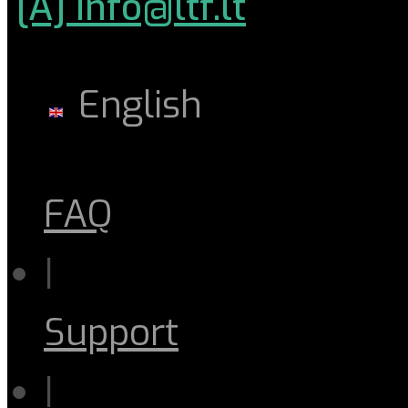
[A] info@ltf.lt
English
FAQ
|
Support
|