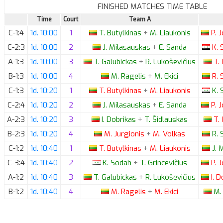
FINISHED MATCHES TIME TABLE
Time
Court
Team A
C-1:4
1d. 10:00
1
T.
Butylkinas
+
M.
Liaukonis
P.
J
C-2:3
1d. 10:00
2
J.
Milasauskas
+
E.
Sanda
K.
S
A-1:3
1d. 10:00
3
T.
Galubickas
+
R.
Lukoševičius
T.
B-1:3
1d. 10:00
4
M.
Ragelis
+
M.
Ekici
R.
S
C-1:3
1d. 10:20
1
T.
Butylkinas
+
M.
Liaukonis
K.
S
C-2:4
1d. 10:20
2
J.
Milasauskas
+
E.
Sanda
P.
J
A-2:3
1d. 10:20
3
I.
Dobrikas
+
T.
Šidlauskas
T.
B-2:3
1d. 10:20
4
M.
Jurgionis
+
M.
Volkas
R.
S
C-1:2
1d. 10:40
1
T.
Butylkinas
+
M.
Liaukonis
J.
M
C-3:4
1d. 10:40
2
K.
Sodah
+
T.
Grincevičius
P.
J
A-1:2
1d. 10:40
3
T.
Galubickas
+
R.
Lukoševičius
I.
Do
B-1:2
1d. 10:40
4
M.
Ragelis
+
M.
Ekici
M.