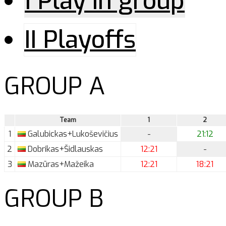
I Play in group
II Playoffs
GROUP A
Team
1
2
1
Galubickas+Lukoševičius
-
21:12
2
Dobrikas+Šidlauskas
12:21
-
3
Mazūras+Mažeika
12:21
18:21
GROUP B