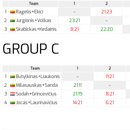
Team
1
2
1
Ragelis+Ekici
-
21:23
2
Jurgionis+Volkas
23:21
-
3
Skabickas+Kedainis
8:21
22:20
GROUP C
Team
1
2
1
Butylkinas+Liaukonis
-
11:21
2
Milasauskas+Sanda
21:11
-
3
Sodah+Grincevičius
21:19
8:21
4
Jocas+Laurinavičius
14:21
6:21