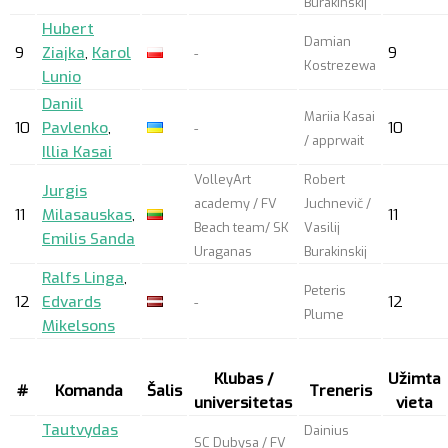
Burakinskij
Hubert
Damian
9
Ziajka
,
Karol
9
-
Kostrezewa
Lunio
Daniil
Mariia Kasai
10
Pavlenko
,
10
-
/
apprwait
Illia Kasai
VolleyArt
Robert
Jurgis
academy / FV
Juchnevič /
11
Milasauskas
,
11
Beach team/ SK
Vasilij
Emilis Sanda
Uraganas
Burakinskij
Ralfs Linga
,
Peteris
12
Edvards
12
-
Plume
Mikelsons
Klubas /
Užimta
#
Komanda
Šalis
Treneris
universitetas
vieta
Tautvydas
Dainius
SC Dubysa / FV