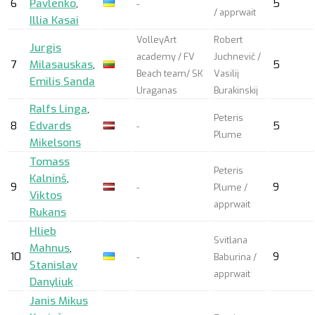
6
Pavlenko
,
5
-
/
apprwait
Illia Kasai
VolleyArt
Robert
Jurgis
academy / FV
Juchnevič /
7
Milasauskas
,
5
Beach team/ SK
Vasilij
Emilis Sanda
Uraganas
Burakinskij
Ralfs Linga
,
Peteris
8
Edvards
5
-
Plume
Mikelsons
Tomass
Peteris
Kalninš
,
9
9
-
Plume /
Viktos
apprwait
Rukans
Hlieb
Svitlana
Mahnus
,
10
9
-
Baburina /
Stanislav
apprwait
Danyliuk
Janis Mikus