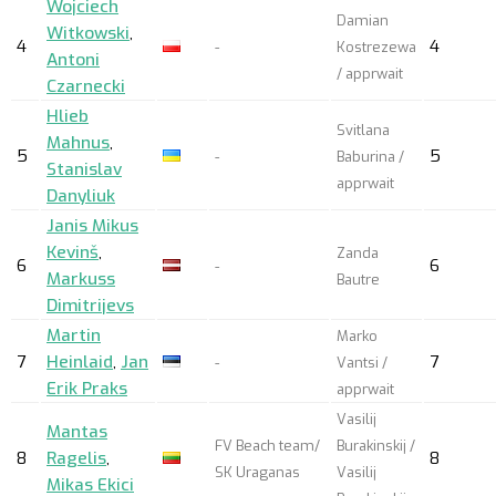
Wojciech
Damian
Witkowski
,
4
4
-
Kostrezewa
Antoni
/
apprwait
Czarnecki
Hlieb
Svitlana
Mahnus
,
5
5
-
Baburina /
Stanislav
apprwait
Danyliuk
Janis Mikus
Kevinš
,
Zanda
6
6
-
Markuss
Bautre
Dimitrijevs
Martin
Marko
7
Heinlaid
,
Jan
7
-
Vantsi /
Erik Praks
apprwait
Vasilij
Mantas
FV Beach team/
Burakinskij /
8
Ragelis
,
8
SK Uraganas
Vasilij
Mikas Ekici