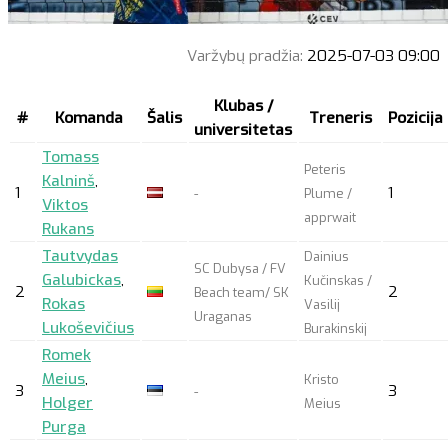
Varžybų pradžia:
2025-07-03 09:00
Klubas /
#
Komanda
Šalis
Treneris
Pozicija
universitetas
Tomass
Peteris
Kalninš
,
1
1
-
Plume /
Viktos
apprwait
Rukans
Tautvydas
Dainius
SC Dubysa / FV
Galubickas
,
Kučinskas /
2
2
Beach team/ SK
Rokas
Vasilij
Uraganas
Lukoševičius
Burakinskij
Romek
Meius
,
Kristo
3
3
-
Holger
Meius
Purga