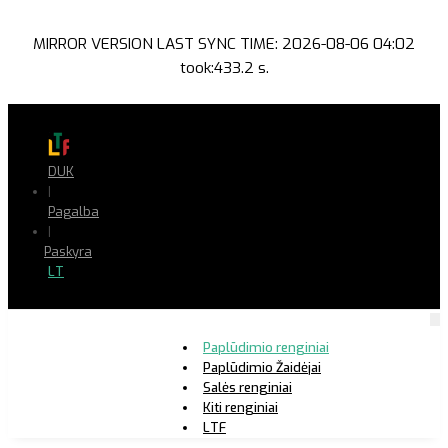
MIRROR VERSION LAST SYNC TIME: 2026-08-06 04:02
took:433.2 s.
DUK
|
Pagalba
|
Paskyra
LT
Paplūdimio renginiai
Paplūdimio Žaidėjai
Salės renginiai
Kiti renginiai
LTF