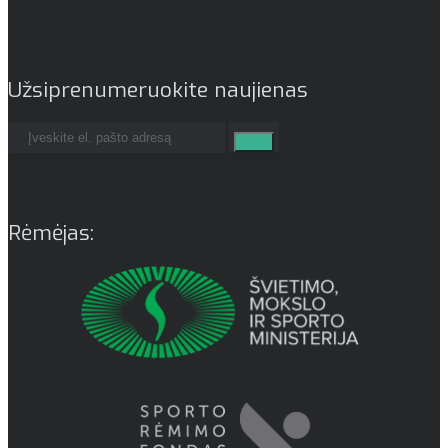
Užsiprenumeruokite naujienas
Rėmėjas: