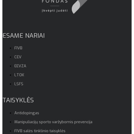
ESAME NARIAI
FIVB
CEV
EEVZA
LTOK
LSFS
TAISYKLĖS
Antidopingas
Manipuliacijų sporto varžybomis prevencija
FIVB salės tinklinio taisyklės