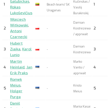
Galubickas
,
Kučinskas /
1
1
Beach team/ SK
Rokas
Vasilij
Uraganas
Lukoševičius
Burakinskij
Wojciech
Damian
Witkowski
,
2
2
-
Kostrezewa
Antoni
/
apprwait
Czarnecki
Hubert
Damian
3
Ziajka
,
Karol
3
-
Kostrezewa
Lunio
Martin
Marko
4
Heinlaid
,
Jan
4
-
Vantsi /
Erik Praks
apprwait
Romek
Meius
,
Kristo
5
5
-
Holger
Meius
Purga
Daniil
Mariia Kasai