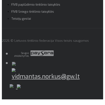
FIVB paplūdimio tinklinio taisyklės
FIVB Sniego tinklinio taisyklės
Teisėjų gestai
2026 © Lietuvos tinklinio federacija Visos teisės saugomos
Saugus
atsiskaitymas