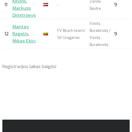
Kevinš
,
Zanda
11
9
-
Markuss
Bautre
Dimitrijevs
Vasilij
Mantas
FV Beach team/
Burakinskij /
12
Ragelis
,
9
SK Uraganas
Vasilij
Mikas Ekici
Burakinskij
Registracijos laikas baigėsi