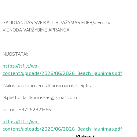
GALIOJANČIAS SVEIKATOS PAŽYMAS F068/a Forma.
VIENODĄ VARŽYBINĘ APRANGĄ
NUOSTATAI:
https://ltf.lt/wp-
content/uploads/2026/06/2026_Beach_jaunimas.pdf
Iškilus papildomiems klausimams kreiptis:
el.paštu: dainkucinskas@gmail.com
tel. nr. : +37062321366
https://ltf.lt/wp-
content/uploads/2026/06/2026_Beach_jaunimas.pdf
Klubas /