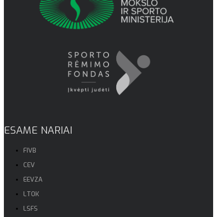
ESAME NARIAI
FIVB
CEV
EEVZA
LTOK
LSFS