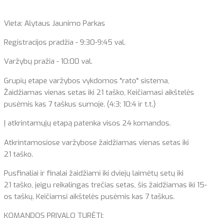
Vieta: Alytaus Jaunimo Parkas
Registracijos pradžia - 9:30-9:45 val.
Varžybų pražia - 10:00 val.
Grupių etape varžybos vykdomos "rato" sistema,
Žaidžiamas vienas setas iki 21 taško, Keičiamasi aikštelės
pusėmis kas 7 taškus sumoje. (4:3; 10:4 ir t.t.)
Į atkrintamųjų etapą patenka visos 24 komandos.
Atkrintamosiose varžybose žaidžiamas vienas setas iki
21 taško.
Pusfinaliai ir finalai žaidžiami iki dviejų laimėtų setų iki
21 taško, jeigu reikalingas trečias setas, šis žaidžiamas iki 15-
os taškų. Keičiamsi aikštelės pusėmis kas 7 taškus.
KOMANDOS PRIVALO TURĖTI: