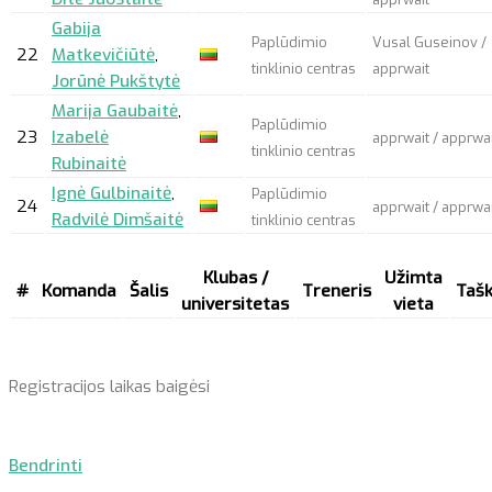
Gabija
Paplūdimio
Vusal Guseinov /
22
Matkevičiūtė
,
tinklinio centras
apprwait
Jorūnė Pukštytė
Marija Gaubaitė
,
Paplūdimio
23
Izabelė
apprwait
/
apprwai
tinklinio centras
Rubinaitė
Ignė Gulbinaitė
,
Paplūdimio
24
apprwait
/
apprwai
Radvilė Dimšaitė
tinklinio centras
Klubas /
Užimta
#
Komanda
Šalis
Treneris
Tašk
universitetas
vieta
Registracijos laikas baigėsi
Bendrinti