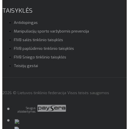
TAISYKLĖS
Antidopingas
Manipuliacijų sporto varžybomis prevencija
FIVB salės tinklinio taisyklės
FIVB paplūdimio tinklinio taisyklės
FIVB Sniego tinklinio taisyklės
Teisėjų gestai
2026 © Lietuvos tinklinio federacija Visos teisės saugomos
Saugus
atsiskaitymas