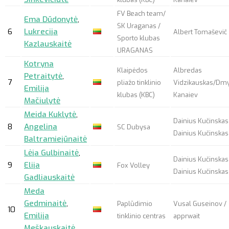
FV Beach team/
Ema Dūdonytė
,
SK Uraganas /
6
Lukrecija
Albert Tomaševič
Sporto klubas
Kazlauskaitė
URAGANAS
Kotryna
Klaipėdos
Albredas
Petraitytė
,
7
pliažo tinklinio
Vidzikauskas/Dmy
Emilija
klubas (KBC)
Kanaiev
Mačiulytė
Meida Kuklytė
,
Dainius Kučinskas
8
Angelina
SC Dubysa
Dainius Kučinskas
Baltramiejūnaitė
Lėja Gulbinaitė
,
Dainius Kučinskas
9
Elija
Fox Volley
Dainius Kučinskas
Gadliauskaitė
Meda
Gedminaitė
,
Paplūdimio
Vusal Guseinov /
10
Emilija
tinklinio centras
apprwait
Meškauskaitė