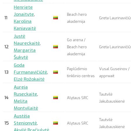
Henriete
Jonaityte
,
Beach hero
11
Greta Laurinavičiū
Karolina
akademija
Kaniavaitė
Justė
Go arena /
Naureckaitė
,
12
Beach hero
Greta Laurinavičiū
Margarita
akademija
Šukytė
Goda
Paplūdimio
Vusal Guseinov /
13
Furmanavičiūtė
,
tinklinio centras
apprwait
Elzė Rožokaitė
Aureja
Ruseckaite
,
Tautvilė
14
Alytaus SRC
Melita
Jakubauskienė
Montvilaitė
Austėja
Tautvilė
15
Stenionytė
,
Alytaus SRC
Jakubauskienė
Akvilė Bračiulytė