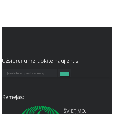
Užsiprenumeruokite naujienas
Rėmėjas: