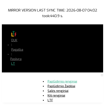
MIRROR VERSION LAST SYNC TIME: 2026-08-07 04:02
took:440.9 s.
DUK
|
Pagalba
|
Paskyra
LT
Paplūdimio renginiai
Paplūdimio Žaidėjai
Salės renginiai
Kiti renginiai
LTF