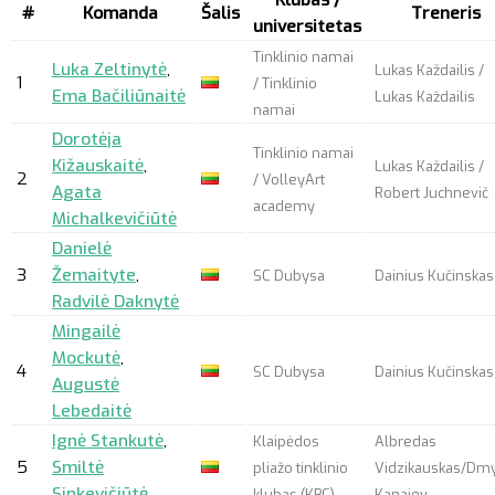
#
Komanda
Šalis
Treneris
universitetas
Tinklinio namai
Luka Zeltinytė
,
Lukas Každailis /
1
/ Tinklinio
Ema Bačiliūnaitė
Lukas Každailis
namai
Dorotėja
Tinklinio namai
Kižauskaitė
,
Lukas Každailis /
2
/ VolleyArt
Agata
Robert Juchnevič
academy
Michalkevičiūtė
Danielė
3
Žemaityte
,
SC Dubysa
Dainius Kučinskas
Radvilė Daknytė
Mingailė
Mockutė
,
4
SC Dubysa
Dainius Kučinskas
Augustė
Lebedaitė
Ignė Stankutė
,
Klaipėdos
Albredas
5
Smiltė
pliažo tinklinio
Vidzikauskas/Dmy
Sinkevičiūtė
klubas (KBC)
Kanaiev