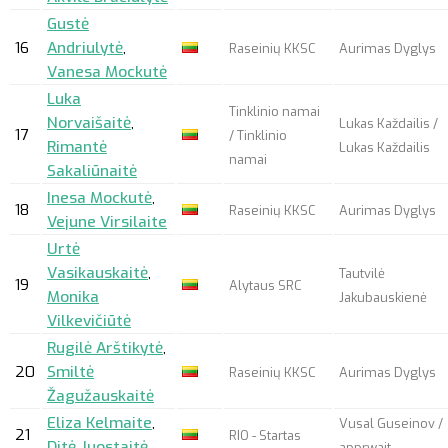
Gustė
16
Andriulytė
,
Raseinių KKSC
Aurimas Dyglys
Vanesa Mockutė
Luka
Tinklinio namai
Norvaišaitė
,
Lukas Každailis /
17
/ Tinklinio
Rimantė
Lukas Každailis
namai
Sakaliūnaitė
Inesa Mockutė
,
18
Raseinių KKSC
Aurimas Dyglys
Vejune Virsilaite
Urtė
Vasikauskaitė
,
Tautvilė
19
Alytaus SRC
Monika
Jakubauskienė
Vilkevičiūtė
Rugilė Arštikytė
,
20
Smiltė
Raseinių KKSC
Aurimas Dyglys
Žagužauskaitė
Eliza Kelmaite
,
Vusal Guseinov /
21
RIO - Startas
Ditė Juostaitė
apprwait