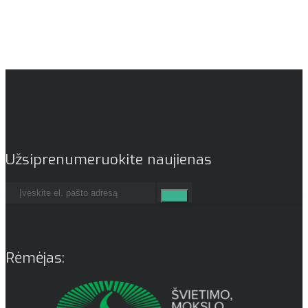
Užsiprenumeruokite naujienas
Rėmėjas: