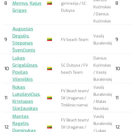
8
Memys
,
Kajus
8
gimnazija / SC
Kučinskas
Grigas
Dubysa
/ Dainius
Kučinskas
Augustas
Degulis
,
Vasilij
9
9
FV beach Team
Steponas
Burakinskij
Švenčionis
Lukas
Dainius
Grigaliūnas
,
SC Dubysa / FV
Kučinskas
10
10
Povilas
beach Team
/ Vasilij
Vileniškis
Burakinskij
Rokas
Vasilij
FV Beach team/
Lukoševičius
,
Burakinskij
11
11
SK Uraganas /
Kristupas
/ Matas
Tinklinio namai
Sliežauskas
Navickas
Mantas
Vasilij
FV Beach team/
Ragelis
,
Burakinskij
12
12
SK Uraganas /
Dominykas
/ Lukas