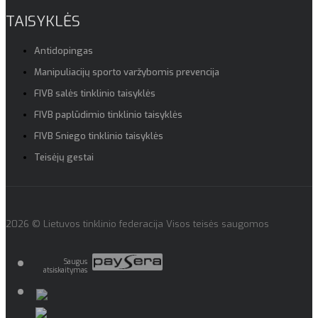
TAISYKLĖS
Antidopingas
Manipuliacijų sporto varžybomis prevencija
FIVB salės tinklinio taisyklės
FIVB paplūdimio tinklinio taisyklės
FIVB Sniego tinklinio taisyklės
Teisėjų gestai
2026 © Lietuvos tinklinio federacija Visos teisės saugomos
Saugus
atsiskaitymas