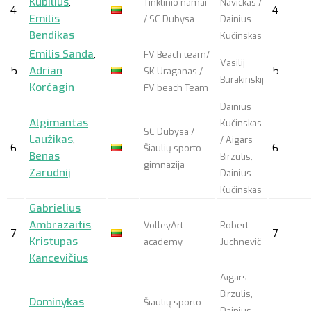
Kubilius
,
Tinklinio namai
Navickas /
4
4
Emilis
/ SC Dubysa
Dainius
Bendikas
Kučinskas
Emilis Sanda
,
FV Beach team/
Vasilij
5
Adrian
5
SK Uraganas /
Burakinskij
Korčagin
FV beach Team
Dainius
Algimantas
Kučinskas
SC Dubysa /
Laužikas
,
/ Aigars
6
6
Šiaulių sporto
Benas
Birzulis,
gimnazija
Zarudnij
Dainius
Kučinskas
Gabrielius
Ambrazaitis
,
VolleyArt
Robert
7
7
Kristupas
academy
Juchnevič
Kancevičius
Aigars
Birzulis,
Dominykas
Šiaulių sporto
Dainius