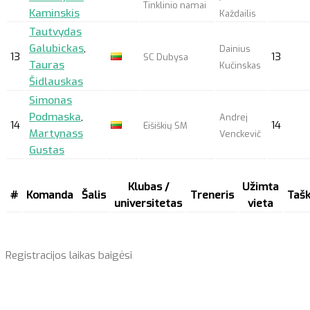
Tinklinio namai
Kaminskis
Každailis
Tautvydas
Galubickas
,
Dainius
13
13
SC Dubysa
Tauras
Kučinskas
Šidlauskas
Simonas
Podmaska
,
Andrej
14
14
Eišiškių SM
Martynass
Venckevič
Gustas
Klubas /
Užimta
#
Komanda
Šalis
Treneris
Tašk
universitetas
vieta
Registracijos laikas baigėsi