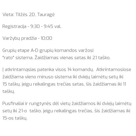
Vieta: Tilžės 2D, Tauragė
Registracija - 9:30 - 9:45 val.
Varžybų pradžia - 10:00
Grupių etape A-D grupių komandos varžosi
"rato" sistema. Žaidžiamas vienas setas iki 21 taško.
Į atkrintamąsias patenka visos 14 komandų. Atkrintamosiose
žaidžiama vieno minuso sistema iki dviejų laimėtų setų iki
15 taškų, jeigu reikalingas trečias setas, šis žaidžiamas iki 11
taškų.
Pusfinaliai ir rungtynės dėl vietų žaidžiamos iki dviejų laimėtų
setų iki 21-o taško. jeigu reikalingas trečias, šis žaidžiamas iki
15-os taškų.