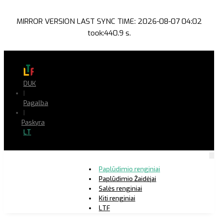
MIRROR VERSION LAST SYNC TIME: 2026-08-07 04:02
took:440.9 s.
DUK
|
Pagalba
|
Paskyra
LT
Paplūdimio renginiai
Paplūdimio Žaidėjai
Salės renginiai
Kiti renginiai
LTF