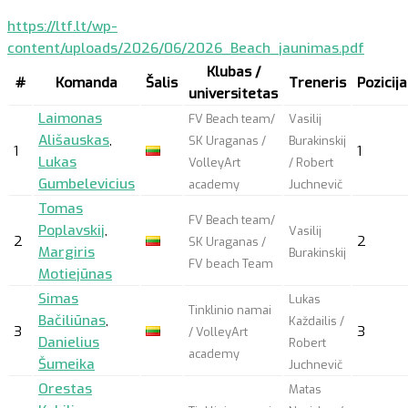
https://ltf.lt/wp-
content/uploads/2026/06/2026_Beach_jaunimas.pdf
Klubas /
#
Komanda
Šalis
Treneris
Pozicija
universitetas
Laimonas
FV Beach team/
Vasilij
Ališauskas
,
SK Uraganas /
Burakinskij
1
1
Lukas
VolleyArt
/ Robert
Gumbelevicius
academy
Juchnevič
Tomas
FV Beach team/
Poplavskij
,
Vasilij
2
2
SK Uraganas /
Margiris
Burakinskij
FV beach Team
Motiejūnas
Simas
Lukas
Tinklinio namai
Bačiliūnas
,
Každailis /
3
3
/ VolleyArt
Danielius
Robert
academy
Šumeika
Juchnevič
Orestas
Matas