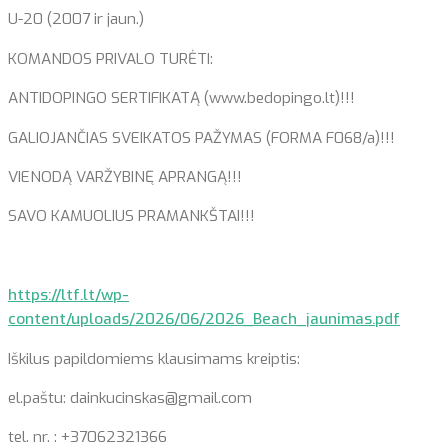
U-20 (2007 ir jaun.)
KOMANDOS PRIVALO TURĖTI:
ANTIDOPINGO SERTIFIKATĄ (www.bedopingo.lt)!!!
GALIOJANČIAS SVEIKATOS PAŽYMAS (FORMA F068/a)!!!
VIENODĄ VARŽYBINĘ APRANGĄ!!!
SAVO KAMUOLIUS PRAMANKŠTAI!!!
https://ltf.lt/wp-
content/uploads/2026/06/2026_Beach_jaunimas.pdf
Iškilus papildomiems klausimams kreiptis:
el.paštu: dainkucinskas@gmail.com
tel. nr. : +37062321366