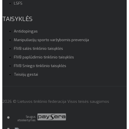
LSFS
TAISYKLĖS
Antidopingas
Manipuliacijų sporto varžybomis prevencija
FIVB salės tinklinio taisyklės
FIVB paplūdimio tinklinio taisyklės
FIVB Sniego tinklinio taisyklės
Teisėjų gestai
2026 © Lietuvos tinklinio federacija Visos teisės saugomos
Saugus
atsiskaitymas