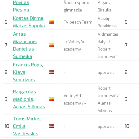
Povilas
Šiauliu sporto
Aigars
Piešina
gimnazija
Birzulis
Kostas Dirma
,
Vasilij
6
6
FV beach Team
Matas Šapoka
Burakinskij
Artas
Vidmantas
Mazuronis
,
- / VolleyArt
Balys /
7
7
Danielius
academy
Robert
Šumeika
Juchnevič
Francis Rops
,
8
Klavs
8
-
apprwait
Smildzins
Robert
Raigardas
VolleyArt
Juchnevič /
9
Mačionis
,
9
academy / -
Alanas
Arnas Silkinas
Silkinas
Toms Mirkis
,
10
Emils
10
-
apprwait
Vasilevskis