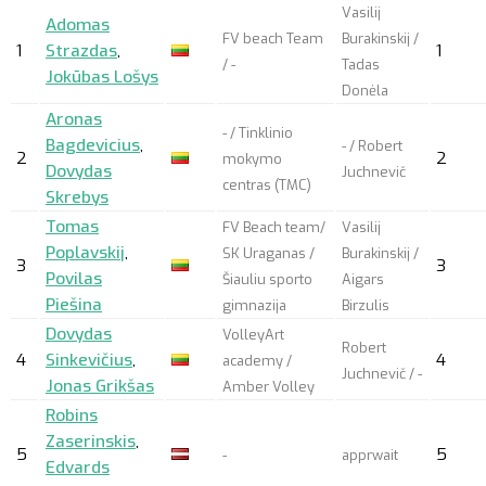
Vasilij
Adomas
FV beach Team
Burakinskij /
1
Strazdas
,
1
/ -
Tadas
Jokūbas Lošys
Donėla
Aronas
- / Tinklinio
Bagdevicius
,
- / Robert
2
2
mokymo
Dovydas
Juchnevič
centras (TMC)
Skrebys
Tomas
FV Beach team/
Vasilij
Poplavskij
,
SK Uraganas /
Burakinskij /
3
3
Povilas
Šiauliu sporto
Aigars
Piešina
gimnazija
Birzulis
Dovydas
VolleyArt
Robert
4
Sinkevičius
,
4
academy /
Juchnevič / -
Jonas Grikšas
Amber Volley
Robins
Zaserinskis
,
5
5
-
apprwait
Edvards