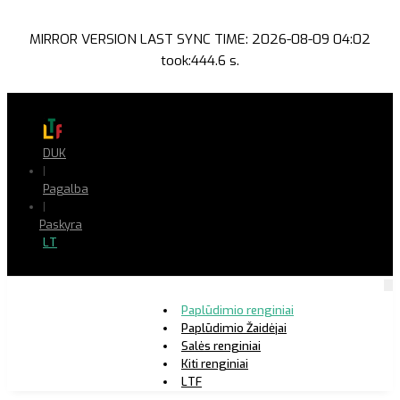
MIRROR VERSION LAST SYNC TIME: 2026-08-09 04:02
took:444.6 s.
DUK
|
Pagalba
|
Paskyra
LT
Paplūdimio renginiai
Paplūdimio Žaidėjai
Salės renginiai
Kiti renginiai
LTF