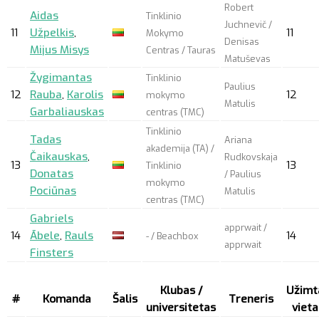
Robert
Aidas
Tinklinio
Juchnevič /
11
Užpelkis
,
11
Mokymo
Denisas
Mijus Misys
Centras / Tauras
Matuševas
Žygimantas
Tinklinio
Paulius
12
Rauba
,
Karolis
12
mokymo
Matulis
Garbaliauskas
centras (TMC)
Tinklinio
Tadas
Ariana
akademija (TA) /
Čaikauskas
,
Rudkovskaja
13
13
Tinklinio
Donatas
/ Paulius
mokymo
Pociūnas
Matulis
centras (TMC)
Gabriels
apprwait
/
14
Ābele
,
Rauls
14
- / Beachbox
apprwait
Finsters
Klubas /
Užimt
#
Komanda
Šalis
Treneris
universitetas
vieta