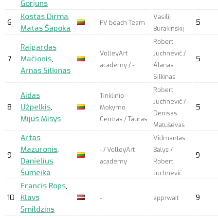
Gorjuns
Kostas Dirma
,
Vasilij
6
5
FV beach Team
Matas Šapoka
Burakinskij
Robert
Raigardas
VolleyArt
Juchnevič /
7
Mačionis
,
5
academy / -
Alanas
Arnas Silkinas
Silkinas
Robert
Aidas
Tinklinio
Juchnevič /
8
Užpelkis
,
5
Mokymo
Denisas
Mijus Misys
Centras / Tauras
Matuševas
Artas
Vidmantas
Mazuronis
,
- / VolleyArt
Balys /
9
9
Danielius
academy
Robert
Šumeika
Juchnevič
Francis Rops
,
10
Klavs
9
-
apprwait
Smildzins