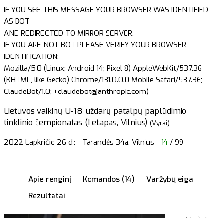
IF YOU SEE THIS MESSAGE YOUR BROWSER WAS IDENTIFIED
AS BOT
AND REDIRECTED TO MIRROR SERVER.
IF YOU ARE NOT BOT PLEASE VERIFY YOUR BROWSER
IDENTIFICATION:
Mozilla/5.0 (Linux; Android 14; Pixel 8) AppleWebKit/537.36
(KHTML, like Gecko) Chrome/131.0.0.0 Mobile Safari/537.36;
ClaudeBot/1.0; +claudebot@anthropic.com)
Lietuvos vaikinų U-18 uždarų patalpų paplūdimio
tinklinio čempionatas (I etapas, Vilnius)
(Vyrai)
2022 Lapkričio 26 d.;
Tarandės 34a, Vilnius
14
/ 99
Apie renginį
Komandos (14)
Varžybų eiga
Rezultatai