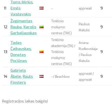
Toms Mirkis
,
11
Emils
9
-
apprwait
Vasilevskis
Žygimantas
Tinklinio
Paulius
12
Rauba
,
Karolis
9
mokymo
Matulis
Garbaliauskas
centras (TMC)
Tinklinio
Tadas
Ariana
akademija (TA) /
Čaikauskas
,
Rudkovskaja
13
9
Tinklinio
Donatas
/ Paulius
mokymo
Pociūnas
Matulis
centras (TMC)
Gabriels
apprwait
/
14
Ābele
,
Rauls
9
- / Beachbox
apprwait
Finsters
Registracijos laikas baigėsi