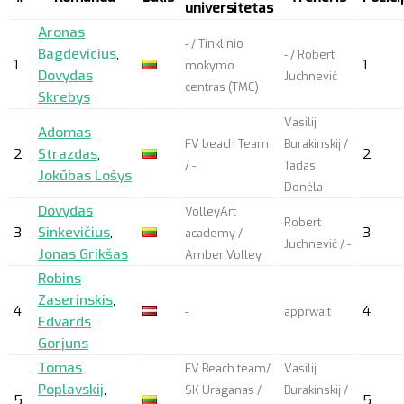
universitetas
Aronas
- / Tinklinio
Bagdevicius
,
- / Robert
1
1
mokymo
Dovydas
Juchnevič
centras (TMC)
Skrebys
Vasilij
Adomas
FV beach Team
Burakinskij /
2
Strazdas
,
2
/ -
Tadas
Jokūbas Lošys
Donėla
Dovydas
VolleyArt
Robert
3
Sinkevičius
,
3
academy /
Juchnevič / -
Jonas Grikšas
Amber Volley
Robins
Zaserinskis
,
4
4
-
apprwait
Edvards
Gorjuns
Tomas
FV Beach team/
Vasilij
Poplavskij
,
SK Uraganas /
Burakinskij /
5
5