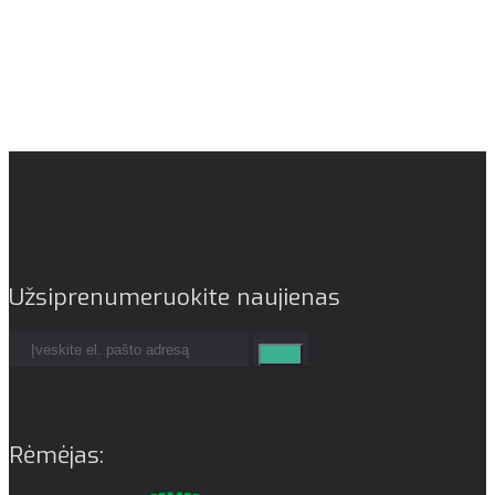
Užsiprenumeruokite naujienas
Rėmėjas: