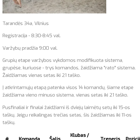
Tarandės 34a, Vilnius
Registracija - 8:30-8:45 val.
Varžybų pradžia 9:00 val.
Grupių etape varžybos vykdomos modifikuota sistema,
grupėse, kuriuose - trys komandos, žaidžiama "rato" sistema.
Žaidžiamas vienas setas iki 21 taško.
Į atkrintamųjų etapą patenka visos 14 komandų, šiame etape
žaidžiama vieno minuso sistema, vienas setas iki 21 taško.
Pusfinaliai ir finalai žaidžiami iš dviejų laimėtų setų iki 15-os
taškų. Jeigu reikalingas trečias setas, šis žaidžiamas iki 11-os
taškų.
Klubas /
#
Komanda
Šalis
Treneris
Pozici