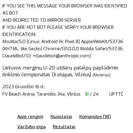
IF YOU SEE THIS MESSAGE YOUR BROWSER WAS IDENTIFIED
AS BOT
AND REDIRECTED TO MIRROR SERVER.
IF YOU ARE NOT BOT PLEASE VERIFY YOUR BROWSER
IDENTIFICATION:
Mozilla/5.0 (Linux; Android 14; Pixel 8) AppleWebKit/537.36
(KHTML, like Gecko) Chrome/131.0.0.0 Mobile Safari/537.36;
ClaudeBot/1.0; +claudebot@anthropic.com)
Lietuvos merginų U-20 uždarų patalpų paplūdimio
tinklinio čempionatas (II etapas, Vilnius)
(Moterys)
2023 Gruodžio 16 d.;
FV Beach Arena, Tarandės 34a, Vilnius
18
/ 24
UPTTČ
Apie renginį
Nuostatai
Komandos (18)
Varžybų eiga
Rezultatai