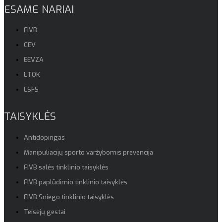
ESAME NARIAI
FIVB
CEV
EEVZA
LTOK
LSFS
TAISYKLĖS
Antidopingas
Manipuliacijų sporto varžybomis prevencija
FIVB salės tinklinio taisyklės
FIVB paplūdimio tinklinio taisyklės
FIVB Sniego tinklinio taisyklės
Teisėjų gestai