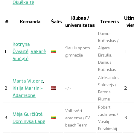
Okuškaitė
Klubas /
Uži
#
Komanda
Šalis
Treneris
universitetas
vie
Dainius
Kučinskas /
Kotryna
Šiauliu sporto
Aigars
1
Čyvaitė
,
Vakarė
1
gimnazija
Birzulis,
Siličytė
Dainius
Kučinskas
Aleksandrs
Marta Vildere
,
Solovejs /
2
Kitija Martini-
2
- / -
Peteris
Ādamsone
Plume
Robert
VolleyArt
Mėja Gurčiūtė
,
Juchnevič /
3
3
academy / FV
Dominyka Lapė
Vasilij
beach Team
Burakinskij