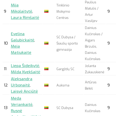
Paulius
Mija
Tinklinio
Matulis /
9
Mikolaitytė
,
9
Mokymo
Artur
Laura Rimšaitė
Centras
Vasiljev
Dainius
Evelina
Kučinskas /
SC Dubysa /
Galubickaitė
,
Aigars
10
9
Šiaulių sporto
Meja
Birzulis,
gimnazija
Matiukaite
Dainius
Kučinskas
Liepa Šideikytė
,
Jolanta
11
9
Gargždų SC
Milda Kvekšaitė
Žukauskienė
Aleksandra
Artūras
12
Urbonaitė
,
9
Auksma
Bekiš
Laisvė Anciūtė
Meda
Veriankaitė
,
Dainius
13
9
SC Dubysa
Rusnė
Kučinskas