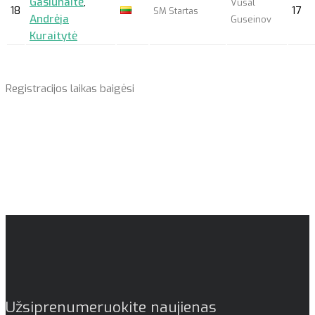
Gasiūnaitė
,
Vusal
18
17
SM Startas
Andrėja
Guseinov
Kuraitytė
Registracijos laikas baigėsi
Užsiprenumeruokite naujienas