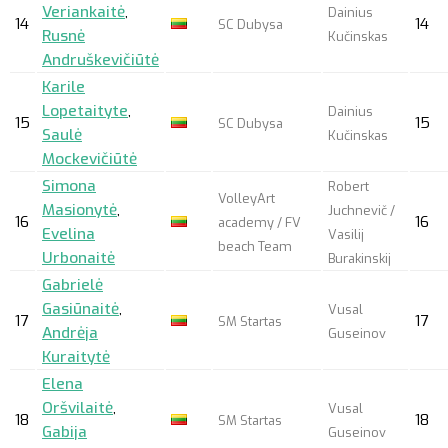
Veriankaitė
,
Dainius
14
14
SC Dubysa
Rusnė
Kučinskas
Andruškevičiūtė
Karile
Lopetaityte
,
Dainius
15
15
SC Dubysa
Saulė
Kučinskas
Mockevičiūtė
Simona
Robert
VolleyArt
Masionytė
,
Juchnevič /
16
16
academy / FV
Evelina
Vasilij
beach Team
Urbonaitė
Burakinskij
Gabrielė
Gasiūnaitė
,
Vusal
17
17
SM Startas
Andrėja
Guseinov
Kuraitytė
Elena
Oršvilaitė
,
Vusal
18
18
SM Startas
Gabija
Guseinov