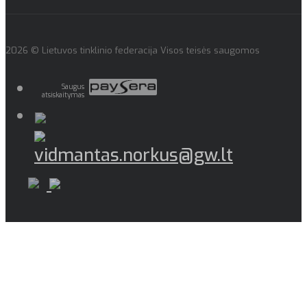
2026 © Lietuvos tinklinio federacija Visos teisės saugomos
Saugus
atsiskaitymas