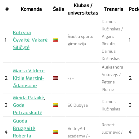
Klubas /
#
Komanda
Šalis
Treneris
Pozi
universitetas
Dainius
Kučinskas /
Kotryna
Šiauliu sporto
Aigars
1
Čyvaitė
,
Vakarė
1
gimnazija
Birzulis,
Siličytė
Dainius
Kučinskas
Aleksandrs
Marta Vildere
,
Solovejs /
2
Kitija Martini-
2
- / -
Peteris
Ādamsone
Plume
Meida Palaikė
,
Dainius
3
Goda
3
SC Dubysa
Kučinskas
Petrauskaitė
Guoda
Robert
Bruzgaitė
,
VolleyArt
4
4
Juchnevič /
Roberta
academy / -