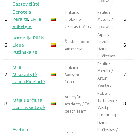
apprwait
Gastevičiūtė
Dorotėja
Tinklinio
Paulius
5
Keraitė
,
Livija
5
mokymo
Matulis /
Vilkelyte
centras (TMC) / -
apprwait
Aigars
Kornelija Pilžis
,
Šiauliu sporto
Birzulis,
6
Liepa
6
gimnazija
Dainius
Kučinskaitė
Kučinskas
Paulius
Mija
Tinklinio
Matulis /
7
Mikolaitytė
,
7
Mokymo
Artur
Laura Rimšaitė
Centras
Vasiljev
Robert
VolleyArt
Mėja Gurčiūtė
,
Juchnevič /
8
8
academy / FV
Dominyka Lapė
Vasilij
beach Team
Burakinskij
Dainius
Evelina
Kučinskas /