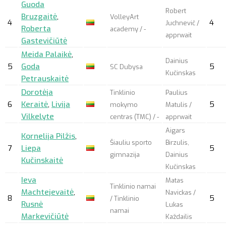
Guoda
Robert
Bruzgaitė
,
VolleyArt
4
4
Juchnevič /
Roberta
academy / -
apprwait
Gastevičiūtė
Meida Palaikė
,
Dainius
5
Goda
5
SC Dubysa
Kučinskas
Petrauskaitė
Dorotėja
Tinklinio
Paulius
6
Keraitė
,
Livija
5
mokymo
Matulis /
Vilkelyte
centras (TMC) / -
apprwait
Aigars
Kornelija Pilžis
,
Šiauliu sporto
Birzulis,
7
Liepa
5
gimnazija
Dainius
Kučinskaitė
Kučinskas
Ieva
Matas
Tinklinio namai
Machtejevaitė
,
Navickas /
8
5
/ Tinklinio
Rusnė
Lukas
namai
Markevičiūtė
Každailis