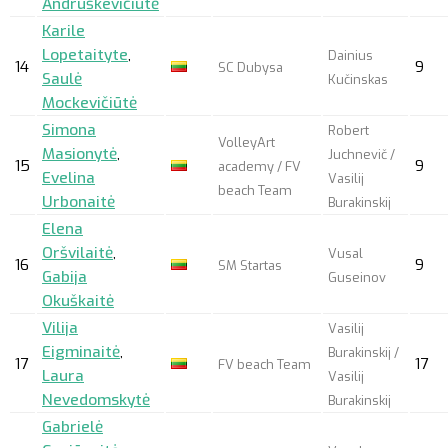
Andruškevičiūtė
Karile
Lopetaityte
,
Dainius
14
9
SC Dubysa
Saulė
Kučinskas
Mockevičiūtė
Simona
Robert
VolleyArt
Masionytė
,
Juchnevič /
15
9
academy / FV
Evelina
Vasilij
beach Team
Urbonaitė
Burakinskij
Elena
Oršvilaitė
,
Vusal
16
9
SM Startas
Gabija
Guseinov
Okuškaitė
Vilija
Vasilij
Eigminaitė
,
Burakinskij /
17
17
FV beach Team
Laura
Vasilij
Nevedomskytė
Burakinskij
Gabrielė