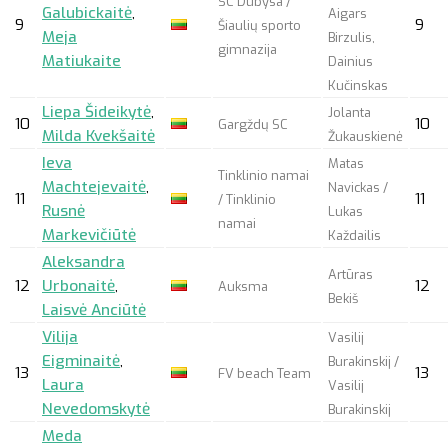
SC Dubysa /
Galubickaitė
,
Aigars
9
9
Šiaulių sporto
Meja
Birzulis,
gimnazija
Matiukaite
Dainius
Kučinskas
Liepa Šideikytė
,
Jolanta
10
10
Gargždų SC
Milda Kvekšaitė
Žukauskienė
Ieva
Matas
Tinklinio namai
Machtejevaitė
,
Navickas /
11
11
/ Tinklinio
Rusnė
Lukas
namai
Markevičiūtė
Každailis
Aleksandra
Artūras
12
Urbonaitė
,
12
Auksma
Bekiš
Laisvė Anciūtė
Vilija
Vasilij
Eigminaitė
,
Burakinskij /
13
13
FV beach Team
Laura
Vasilij
Nevedomskytė
Burakinskij
Meda