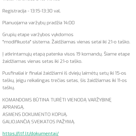
Registracija - 13:15-13:30 val.
Planuojama varžybų pradžia 14:00
Grupių etape varžybos vykdomos
"modifikuota" sistema. Žaidžiamas vienas setai iki 21-o taško.
Į atkrintamųjų etapą patenka visos 19 komandų. Šiame etape
žaidžiamas vienas setas iki 21-o taško.
Pusfinaliai ir finalai žaidžiami iš dviejų laimėtų setų iki 15-os
taškų, jeigu reikalingas trečias setas, šis žaidžiamas iki 11-os
taškų.
KOMANDOMS BŪTINA TURĖTI VIENODĄ VARŽYBINĘ
APRANGĄ.
ASMENS DOKUMENTO KOPIJĄ.
GALIOJANČIĄ SVEIKATOS PAŽYMĄ.
https://ltf.lt/dokumentai/