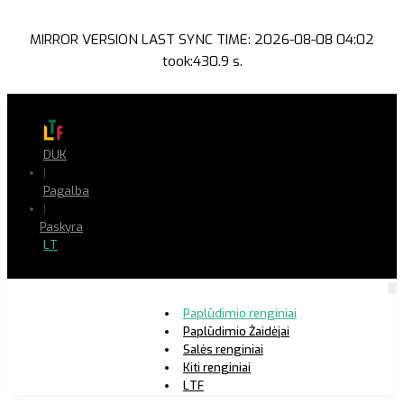
MIRROR VERSION LAST SYNC TIME: 2026-08-08 04:02
took:430.9 s.
DUK
|
Pagalba
|
Paskyra
LT
Paplūdimio renginiai
Paplūdimio Žaidėjai
Salės renginiai
Kiti renginiai
LTF