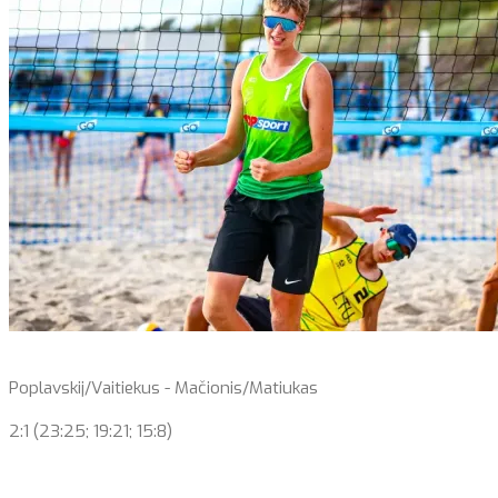
Poplavskij/Vaitiekus - Mačionis/Matiukas
2:1 (23:25; 19:21; 15:8)