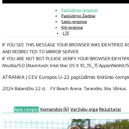
Paplūdimio renginiai
Paplūdimio Žaidėjai
Salės renginiai
Kiti renginiai
LTF
IF YOU SEE THIS MESSAGE YOUR BROWSER WAS IDENTIFIED A
AND REDIRECTED TO MIRROR SERVER.
IF YOU ARE NOT BOT PLEASE VERIFY YOUR BROWSER IDENTIFI
Mozilla/5.0 (Macintosh; Intel Mac OS X 10_15_7) AppleWebKit/5
ATRANKA į CEV Europos U-22 paplūdimio tinklinio čempiona
2024 Balandžio 22 d.;
FV Beach Arena, Tarandės 34a, Vilnius
Apie renginį
Komandos (6)
Varžybų eiga
Rezultatai