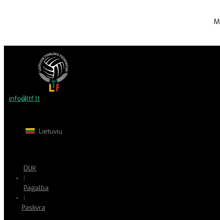
M
info@ltf.lt
Lietuvių
DUK
|
Pagalba
|
Paskyra