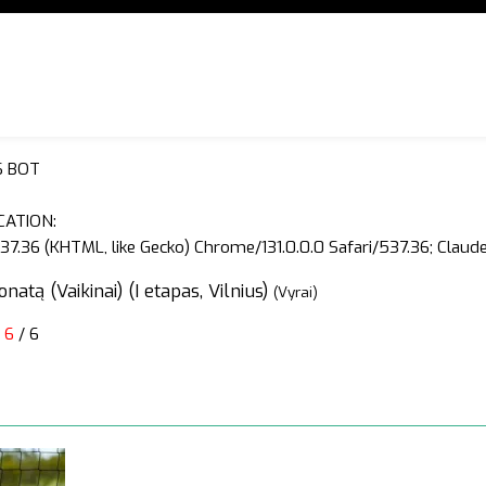
S BOT
CATION:
37.36 (KHTML, like Gecko) Chrome/131.0.0.0 Safari/537.36; Clau
tą (Vaikinai) (I etapas, Vilnius)
(Vyrai)
6
/ 6