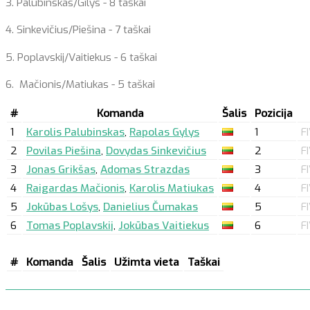
3. Palubinskas/Gilys - 8 taškai
4. Sinkevičius/Piešina - 7 taškai
5. Poplavskij/Vaitiekus - 6 taškai
6. Mačionis/Matiukas - 5 taškai
#
Komanda
Šalis
Pozicija
1
Karolis Palubinskas
,
Rapolas Gylys
1
FI
2
Povilas Piešina
,
Dovydas Sinkevičius
2
F
3
Jonas Grikšas
,
Adomas Strazdas
3
F
4
Raigardas Mačionis
,
Karolis Matiukas
4
F
5
Jokūbas Lošys
,
Danielius Čumakas
5
F
6
Tomas Poplavskij
,
Jokūbas Vaitiekus
6
F
#
Komanda
Šalis
Užimta vieta
Taškai