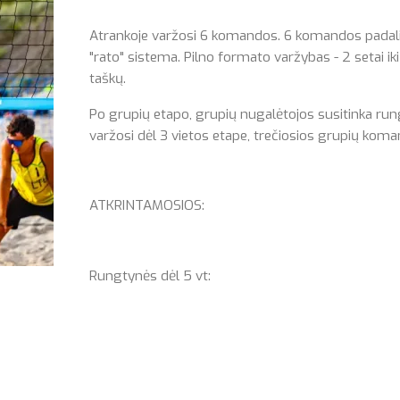
Atrankoje varžosi 6 komandos. 6 komandos padali
"rato" sistema. Pilno formato varžybas - 2 setai iki 
taškų.
Po grupių etapo, grupių nugalėtojos susitinka ru
varžosi dėl 3 vietos etape, trečiosios grupių koma
ATKRINTAMOSIOS:
Rungtynės dėl 5 vt: