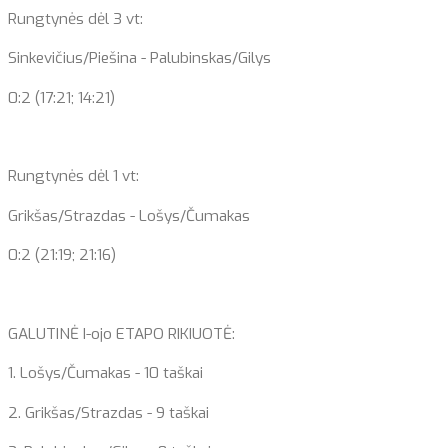
Rungtynės dėl 3 vt:
Sinkevičius/Piešina - Palubinskas/Gilys
0:2 (17:21; 14:21)
Rungtynės dėl 1 vt:
Grikšas/Strazdas - Lošys/Čumakas
0:2 (21:19; 21:16)
GALUTINĖ I-ojo ETAPO RIKIUOTĖ:
1. Lošys/Čumakas - 10 taškai
2. Grikšas/Strazdas - 9 taškai