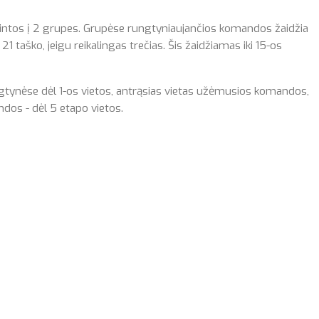
ntos į 2 grupes. Grupėse rungtyniaujančios komandos žaidžia
21 taško, jeigu reikalingas trečias. Šis žaidžiamas iki 15-os
ngtynėse dėl 1-os vietos, antrąsias vietas užėmusios komandos,
ndos - dėl 5 etapo vietos.