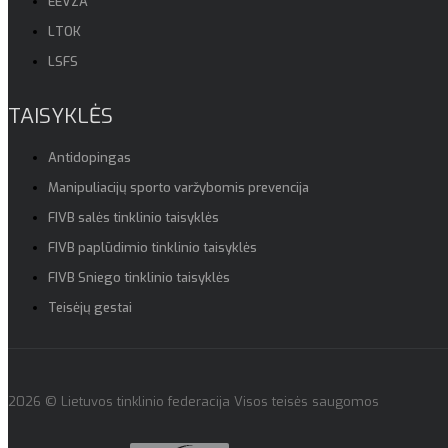
EEVZA
LTOK
LSFS
TAISYKLĖS
Antidopingas
Manipuliacijų sporto varžybomis prevencija
FIVB salės tinklinio taisyklės
FIVB paplūdimio tinklinio taisyklės
FIVB Sniego tinklinio taisyklės
Teisėjų gestai
2026 © Lietuvos tinklinio federacija Visos teisės saugomos