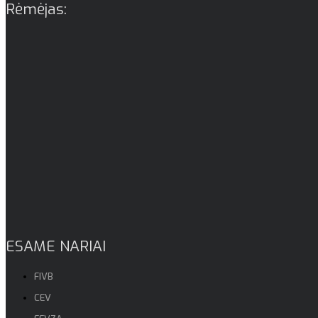
Rėmėjas:
ESAME NARIAI
FIVB
CEV