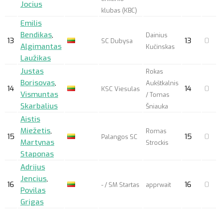
Jocius
klubas (KBC)
Emilis
Bendikas
,
Dainius
13
13
0
SC Dubysa
Algimantas
Kučinskas
Laužikas
Justas
Rokas
Borisovas
,
Aukštkalnis
14
14
0
KSC Viesulas
Vismuntas
/ Tomas
Skarbalius
Šniauka
Aistis
Miežetis
,
Romas
15
15
0
Palangos SC
Martynas
Strockis
Staponas
Adrijus
Jencius
,
16
16
0
- / SM Startas
apprwait
Povilas
Grigas