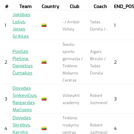
#
Team
Country
Club
Coach
END_POS
Jokūbas
Lošys
,
- / Amber
Tadas
1
1
Jonas
Volley
Donėla / -
Grikšas
Šiauliu
Povilas
sporto
Aigars
Piešina
,
gimnazija /
Birzulis /
2
2
Danielius
Tinklinio
Tadas
Čumakas
Mokymo
Donėla
Centras
Dovydas
Sinkevičius
,
VolleyArt
Robert
3
3
Raigardas
academy
Juchnevič
Mačionis
Dovydas
Tinklinio
Skrebys
,
mokymo
Robert
4
4
Karolis
centras
Juchnevič