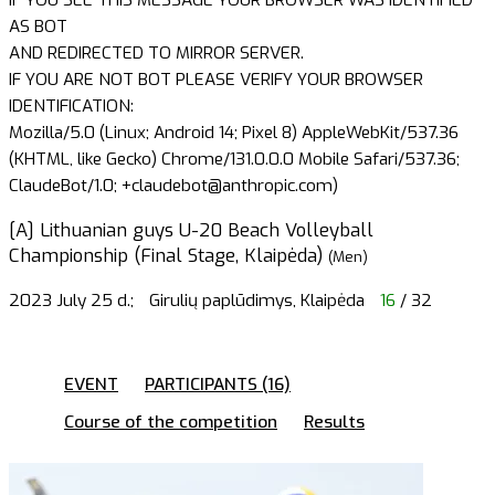
AS BOT
AND REDIRECTED TO MIRROR SERVER.
IF YOU ARE NOT BOT PLEASE VERIFY YOUR BROWSER
IDENTIFICATION:
Mozilla/5.0 (Linux; Android 14; Pixel 8) AppleWebKit/537.36
(KHTML, like Gecko) Chrome/131.0.0.0 Mobile Safari/537.36;
ClaudeBot/1.0; +claudebot@anthropic.com)
[A] Lithuanian guys U-20 Beach Volleyball
Championship (Final Stage, Klaipėda)
(Men)
2023 July 25 d.;
Girulių paplūdimys, Klaipėda
16
/ 32
EVENT
PARTICIPANTS (16)
Course of the competition
Results