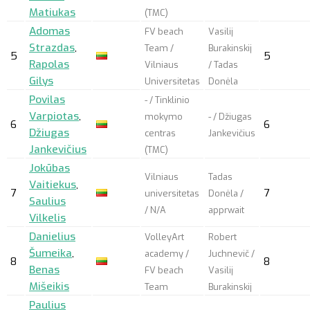
Matiukas
(TMC)
Adomas
FV beach
Vasilij
Strazdas
,
Team /
Burakinskij
5
5
Rapolas
Vilniaus
/ Tadas
Gilys
Universitetas
Donėla
Povilas
- / Tinklinio
Varpiotas
,
mokymo
- / Džiugas
6
6
Džiugas
centras
Jankevičius
Jankevičius
(TMC)
Jokūbas
Vilniaus
Tadas
Vaitiekus
,
7
7
universitetas
Donėla /
Saulius
/ N/A
apprwait
Vilkelis
Danielius
VolleyArt
Robert
Šumeika
,
academy /
Juchnevič /
8
8
Benas
FV beach
Vasilij
Mišeikis
Team
Burakinskij
Paulius