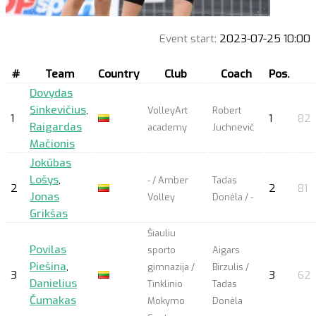
Event start:
2023-07-25 10:00
#
Team
Country
Club
Coach
Pos.
Dovydas
Sinkevičius
,
VolleyArt
Robert
1
1
82
Raigardas
academy
Juchnevič
Mačionis
Jokūbas
Lošys
,
- / Amber
Tadas
2
2
81
Jonas
Volley
Donėla / -
Grikšas
Šiauliu
Povilas
sporto
Aigars
Piešina
,
gimnazija /
Birzulis /
3
3
62
Danielius
Tinklinio
Tadas
Čumakas
Mokymo
Donėla