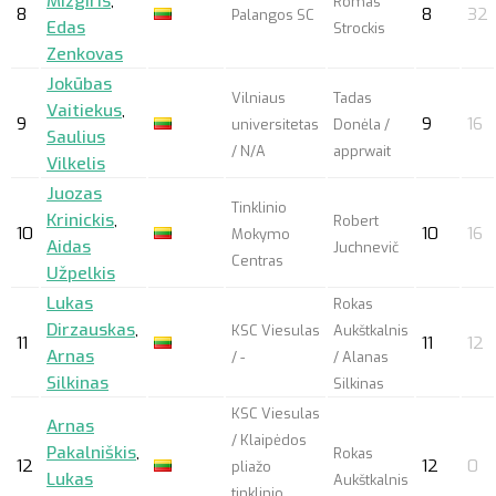
Mizgiris
,
Romas
8
8
32
Palangos SC
Edas
Strockis
Zenkovas
Jokūbas
Vilniaus
Tadas
Vaitiekus
,
9
9
16
universitetas
Donėla /
Saulius
/ N/A
apprwait
Vilkelis
Juozas
Tinklinio
Krinickis
,
Robert
10
10
16
Mokymo
Aidas
Juchnevič
Centras
Užpelkis
Lukas
Rokas
Dirzauskas
,
KSC Viesulas
Aukštkalnis
11
11
12
Arnas
/ -
/ Alanas
Silkinas
Silkinas
KSC Viesulas
Arnas
/ Klaipėdos
Pakalniškis
,
Rokas
12
12
0
pliažo
Lukas
Aukštkalnis
tinklinio