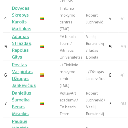
Centras
Dovydas
Tinklinio
Skrebys
,
mokymo
Robert
4
4
61
Karolis
centras
Juchnevič
Matiukas
(TMC)
Adomas
FV beach
Vasilij
Strazdas
,
Team /
Burakinskij
5
5
59
Rapolas
Vilniaus
/ Tadas
Gilys
Universitetas
Donėla
Povilas
- / Tinklinio
Varpiotas
,
mokymo
- / Džiugas
6
6
41
Džiugas
centras
Jankevičius
Jankevičius
(TMC)
Danielius
VolleyArt
Robert
Šumeika
,
academy /
Juchnevič /
7
7
40
Benas
FV beach
Vasilij
Mišeikis
Team
Burakinskij
Paulius