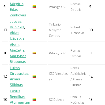
Mizgiris
,
Romas
9
9
Palangos SC
Edas
Strockis
Zenkovas
Juozas
Tinklinio
Krinickis
,
Robert
10
10
Mokymo
Aidas
Juchnevič
Centras
Užpelkis
Aistis
Miežetis
,
Romas
11
11
Palangos SC
Martynas
Strockis
Staponas
Lukas
Rokas
Dirzauskas
,
KSC Viesulas
Aukštkalnis
12
12
Arnas
/ -
/ Alanas
Silkinas
Silkinas
Emilis
Bendikas
,
Dainius
13
13
SC Dubysa
Algimantas
Kučinskas