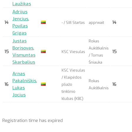
Laužikas
Adrijus
Jencius
,
14
14
- / SM Startas
apprwait
Povilas
Grigas
Justas
Rokas
Borisovas
,
Aukštkalnis
15
15
KSC Viesulas
Vismuntas
/ Tomas
Skarbalius
Šniauka
KSC Viesulas
Arnas
/ Klaipėdos
Pakalniškis
,
Rokas
16
16
pliažo
Lukas
Aukštkalnis
tinklinio
Jocius
klubas (KBC)
Registration time has expired