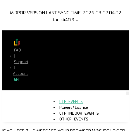
MIRROR VERSION LAST SYNC TIME: 2026-08-07 04:02
took:440.9 s.
FAQ
|
Support
|
Account
EN
LTF_EVENTS
Players/ License
LTF_INDOOR_EVENTS
OTHER_EVENTS
IF YOU SEE THIS MESSAGE YOUR BROWSER WAS IDENTIFIED