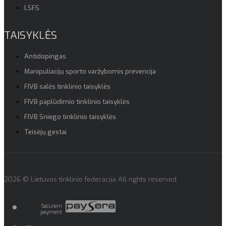
LSFS
TAISYKLĖS
Antidopingas
Manipuliacijų sporto varžybomis prevencija
FIVB salės tinklinio taisyklės
FIVB paplūdimio tinklinio taisyklės
FIVB Sniego tinklinio taisyklės
Teisėjų gestai
2026 © Lietuvos tinklinio federacija All rights reserved
Securem
payment