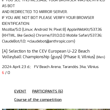
AS BOT
AND REDIRECTED TO MIRROR SERVER.
IF YOU ARE NOT BOT PLEASE VERIFY YOUR BROWSER
IDENTIFICATION:
Mozilla/5.0 (Linux; Android 14; Pixel 8) AppleWebKit/537.36
(KHTML, like Gecko) Chrome/131.0.0.0 Mobile Safari/537.36;
ClaudeBot/1.0; +claudebot@anthropic.com)
[A] Selection to the CEV European U-22 Beach
Volleyball Championship (guys) (Phase II, Vilnius)
(Men)
2024 April 23 d.;
FV Beach Arena, Tarandės 34a, Vilnius
6
/ 0
EVENT
PARTICIPANTS (6)
Course of the competition