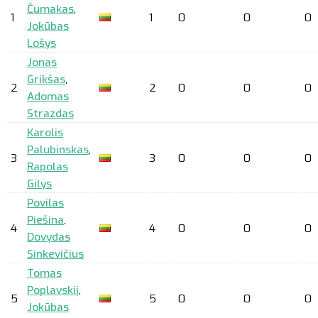
Čumakas
,
1
1
0
0
0
Jokūbas
Lošys
Jonas
Grikšas
,
2
2
0
0
0
Adomas
Strazdas
Karolis
Palubinskas
,
3
3
0
0
0
Rapolas
Gilys
Povilas
Piešina
,
4
4
0
0
0
Dovydas
Sinkevičius
Tomas
Poplavskij
,
5
5
0
0
0
Jokūbas