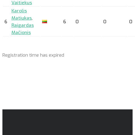
Vaitiekus
Karolis
Matiukas
,
6
6
0
0
0
Raigardas
Mačionis
Registration time has expired