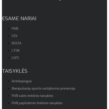
ESAME NARIAI
FIVB
CEV
EEVZA
LTOK
LSFS
TAISYKLĖS
Antidopingas
Manipuliacijų sporto varžybomis prevencija
FIVB salės tinklinio taisyklės
FIVB paplūdimio tinklinio taisyklės