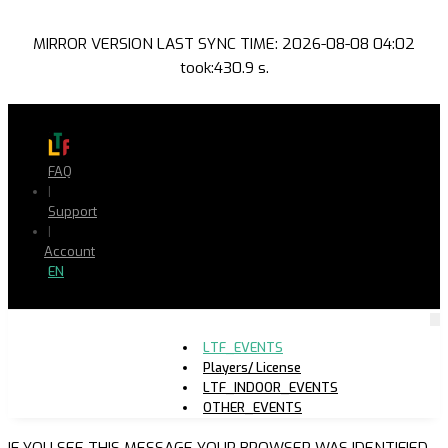
MIRROR VERSION LAST SYNC TIME: 2026-08-08 04:02
took:430.9 s.
FAQ
|
Support
|
Account
EN
LTF_EVENTS
Players/ License
LTF_INDOOR_EVENTS
OTHER_EVENTS
IF YOU SEE THIS MESSAGE YOUR BROWSER WAS IDENTIFIED