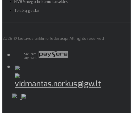
FIVB Sniego tinklinio taisyklės
Teisėjų gestai
2026 © Lietuvos tinklinio federacija All rights reserved
Securem
payment