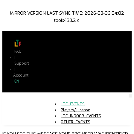
MIRROR VERSION LAST SYNC TIME: 2026-08-06 04:02
took:433.2 s.
FAQ
|
Support
|
Account
EN
LTF_EVENTS
Players/ License
LTF_INDOOR_EVENTS
OTHER_EVENTS
IF YOU SEE THIS MESSAGE YOUR BROWSER WAS IDENTIFIED