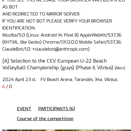
AS BOT
AND REDIRECTED TO MIRROR SERVER.
IF YOU ARE NOT BOT PLEASE VERIFY YOUR BROWSER
IDENTIFICATION:
Mozilla/5.0 (Linux; Android 14; Pixel 8) AppleWebKit/537.36
(KHTML, like Gecko) Chrome/131.0.0.0 Mobile Safari/537.36;
ClaudeBot/1.0; +claudebot@anthropic.com)
[A] Selection to the CEV European U-22 Beach
Volleyball Championship (guys) (Phase II, Vilnius)
(Men)
2024 April 23 d.;
FV Beach Arena, Tarandės 34a, Vilnius
6
/ 0
EVENT
PARTICIPANTS (6)
Course of the competition