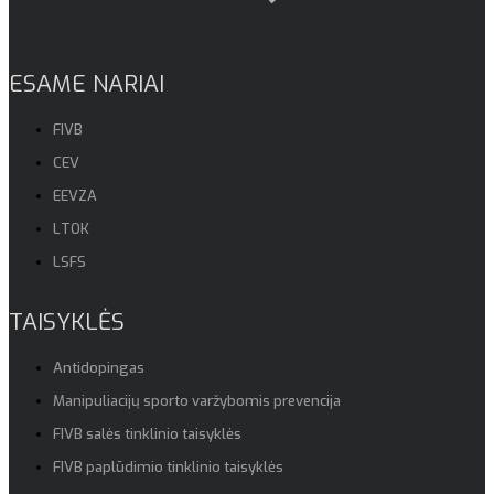
ESAME NARIAI
FIVB
CEV
EEVZA
LTOK
LSFS
TAISYKLĖS
Antidopingas
Manipuliacijų sporto varžybomis prevencija
FIVB salės tinklinio taisyklės
FIVB paplūdimio tinklinio taisyklės