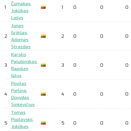
Čumakas
,
1
1
0
0
0
Jokūbas
Lošys
Jonas
Grikšas
,
2
2
0
0
0
Adomas
Strazdas
Karolis
Palubinskas
,
3
3
0
0
0
Rapolas
Gilys
Povilas
Piešina
,
4
4
0
0
0
Dovydas
Sinkevičius
Tomas
Poplavskij
,
5
5
0
0
0
Jokūbas