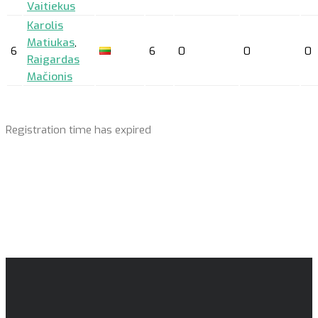
Vaitiekus
Karolis
Matiukas
,
6
6
0
0
0
Raigardas
Mačionis
Registration time has expired