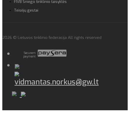
FIVB Sniego tinklinio taisyklės
Teisėjų gestai
2026 © Lietuvos tinklinio federacija All rights reserved
Securem
payment