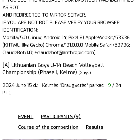
AS BOT
AND REDIRECTED TO MIRROR SERVER.
IF YOU ARE NOT BOT PLEASE VERIFY YOUR BROWSER
IDENTIFICATION:
Mozilla/5.0 (Linux; Android 14; Pixel 8) AppleWebKit/537.36
(KHTML, like Gecko) Chrome/131.0.0.0 Mobile Safari/537.36;
ClaudeBot/1.0; +claudebot@anthropic.com)
[A] Lithuanian Boys U-14 Beach Volleyball
Championship (Phase I, Kelme)
(Guys)
2024 June 15 d.;
Kelmės "Draugystės" parkas
9
/ 24
PTČ
EVENT
PARTICIPANTS (9)
Course of the competition
Results