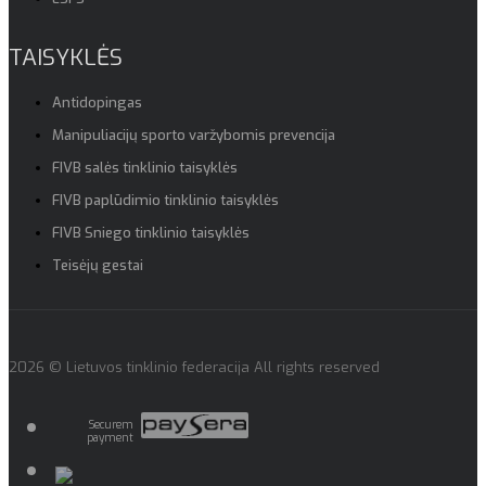
TAISYKLĖS
Antidopingas
Manipuliacijų sporto varžybomis prevencija
FIVB salės tinklinio taisyklės
FIVB paplūdimio tinklinio taisyklės
FIVB Sniego tinklinio taisyklės
Teisėjų gestai
2026 © Lietuvos tinklinio federacija All rights reserved
Securem
payment