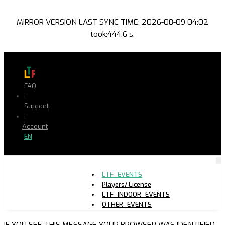
MIRROR VERSION LAST SYNC TIME: 2026-08-09 04:02
took:444.6 s.
FAQ
|
Support
|
Account
EN
LTF_EVENTS
Players/ License
LTF_INDOOR_EVENTS
OTHER_EVENTS
IF YOU SEE THIS MESSAGE YOUR BROWSER WAS IDENTIFIED