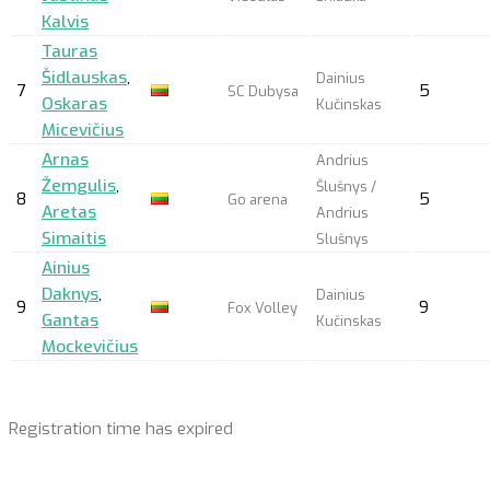
Kalvis
Tauras
Šidlauskas
,
Dainius
7
5
SC Dubysa
Oskaras
Kučinskas
Micevičius
Arnas
Andrius
Žemgulis
,
Šlušnys /
8
5
Go arena
Aretas
Andrius
Simaitis
Slušnys
Ainius
Daknys
,
Dainius
9
9
Fox Volley
Gantas
Kučinskas
Mockevičius
Registration time has expired