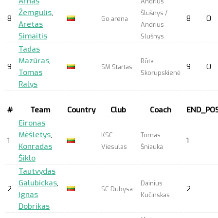
Arnas
Andrius
Žemgulis
,
Šlušnys /
8
8
0
Go arena
Aretas
Andrius
Simaitis
Slušnys
Tadas
Mazūras
,
Rūta
9
9
0
SM Startas
Tomas
Skorupskienė
Ralys
#
Team
Country
Club
Coach
END_POS
Eironas
Mėšletys
,
KSC
Tomas
1
1
Konradas
Viesulas
Šniauka
Šiklo
Tautvydas
Galubickas
,
Dainius
2
2
SC Dubysa
Ignas
Kučinskas
Dobrikas