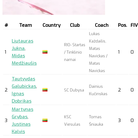
#
Team
Country
Club
Coach
Pos.
FI
Lukas
Liutauras
Každailis,
RIO- Startas
Jukna
,
Matas
1
1
0
/ Tinklinio
Midas
Navickas /
namai
Medžiaušis
Matas
Navickas
Tautvydas
Galubickas
,
Dainius
2
2
0
SC Dubysa
Ignas
Kučinskas
Dobrikas
Martynas
Grybas
,
KSC
Tomas
3
3
0
Justinas
Viesulas
Šniauka
Kalvis