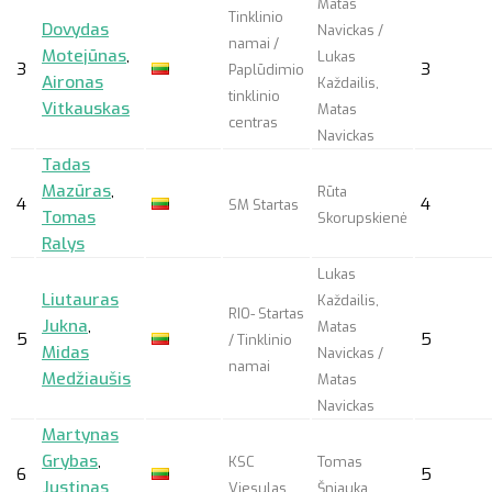
Matas
Tinklinio
Dovydas
Navickas /
namai /
Motejūnas
,
Lukas
3
3
Paplūdimio
Aironas
Každailis,
tinklinio
Vitkauskas
Matas
centras
Navickas
Tadas
Mazūras
,
Rūta
4
4
SM Startas
Tomas
Skorupskienė
Ralys
Lukas
Liutauras
Každailis,
RIO- Startas
Jukna
,
Matas
5
5
/ Tinklinio
Midas
Navickas /
namai
Medžiaušis
Matas
Navickas
Martynas
Grybas
,
KSC
Tomas
6
5
Justinas
Viesulas
Šniauka