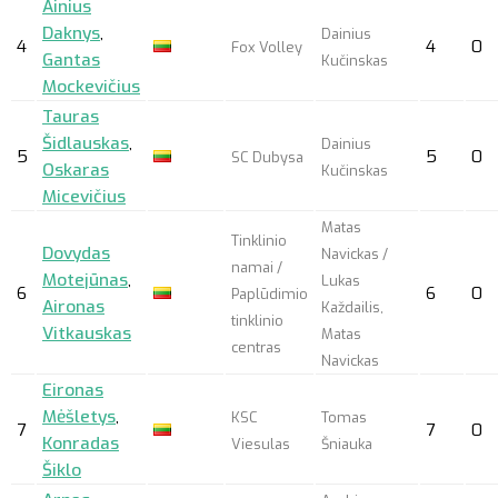
Ainius
Daknys
,
Dainius
4
4
0
Fox Volley
Gantas
Kučinskas
Mockevičius
Tauras
Šidlauskas
,
Dainius
5
5
0
SC Dubysa
Oskaras
Kučinskas
Micevičius
Matas
Tinklinio
Dovydas
Navickas /
namai /
Motejūnas
,
Lukas
6
6
0
Paplūdimio
Aironas
Každailis,
tinklinio
Vitkauskas
Matas
centras
Navickas
Eironas
Mėšletys
,
KSC
Tomas
7
7
0
Konradas
Viesulas
Šniauka
Šiklo